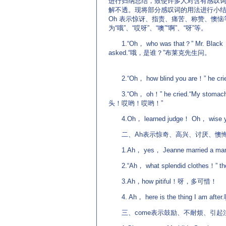
进行归纳总结，致使许多人对含有感叹
解不透。现将部分感叹词的用法进行小结
Oh 表示惊讶、指责、痛苦、称赞、懊恼
为“哦”、“哎呀”、“噢”“啊”、“呀”等。
1.“Oh， who was that？” Mr. Black
asked.“哦，是谁？”布莱克先生问。
(来源：英
http://www.EnglishCN.com)
2.“Oh， how blind you are！” h
3.“Oh， oh！” he cried.“My s
头！哎哟！哎哟！”
4.Oh， learned judge！ Oh， 
二、Ah表示惊奇、高兴、讨厌、懊悔、
1.Ah， yes， Jeanne married a
2.“Ah， what splendid clothes！
3.Ah，how pitiful！呀，多可惜！
4. Ah， here is the thing I a
三、come表示鼓励、不耐烦、引起注