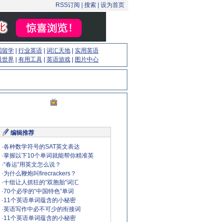
RSS订阅
|
搜索
|
设为首页
国留学
|
行业英语
|
词汇天地
|
实用英语
眼世界
|
有用工具
|
英语游戏
|
图片中心
编辑推荐
·
各种数学符号的SAT英文表达
·
掌握以下10个单词就能帮你精准英
·
“春运”用英文怎么说？
·
为什么鞭炮叫firecrackers？
·
十组让人抓狂的“双胞胎”词汇
·
70个必学的“中国特色”单词
·
11个英语单词蕴含的小秘密
·
英语写作中必不可少的衔接词
·
11个英语单词蕴含的小秘密