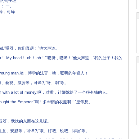
词的句子理
： 一、
等，可译
语杂志
e cried.“哎呀，你们真瞎！”他大声道。
tomach！ My head！ oh！ oh！”“哎呀，哎哟！”他大声道，“我的肚子！我的
wise young man.噢，博学的法官！噢，聪明的年轻人！
藐视、威胁等，可译为“呀、啊”等。
 man with a lot of money.啊，对啦，让娜嫁给了一个很有钱的人。
” thought the Emperor.“啊！多华丽的衣服啊！”皇帝想。
m after.哎呀，我找的东西在这儿呢。
意、安慰等，可译为“喂、好吧、说吧、得啦”等。