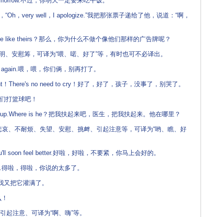
ch tomorrow.不过，你明天一定要来吃午饭。
d said，“Oh，very well，I apologize.”我把那张票子递给了他，说道：“啊，
 notice like theirs？那么，你为什么不做个像他们那样的广告牌呢？
、安慰筹，可译为“喂、喏、好了”等，有时也可不必译出。
ight again.喂，喂，你们俩，别再打了。
right！There's no need to cry！好了，好了，孩子，没事了，别哭了。
.喏，咱们打篮球吧！
ft me up.Where is he？把我扶起来吧，医生，把我扶起来。他在哪里？
悲哀、不耐烦、失望、安慰、挑衅、引起注意等，可译为“哟、瞧、好
ou'll soon feel better.好啦，好啦，不要紧，你马上会好的。
o much.得啦，得啦，你说的太多了。
in.瞧，我又把它灌满了。
么！
起注意、可译为“啊、嗨”等。