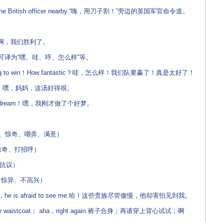
d the British officer nearby.“嗨，用刀子割！”旁边的英国军官命令道。
an！啊，我们胜利了。
译为“嘿、哇、哼、怎么样”等。
oing to win！How fantastic？哇，怎么样！我们队要赢了！真是太好了！
Mama！嘿，妈妈，这汤好得很。
rful dream！嘿，我刚才做了个好梦。
、惊奇、嘲弄、满意）
惊奇、打招呼）
抗议）
ns（惊异、不高兴）
 are，he is afraid to see me.哈！这些贵族尽管傲慢，他却害怕见到我。
ow the waistcoat； aha，right again.裤子合身；再请穿上背心试试；啊