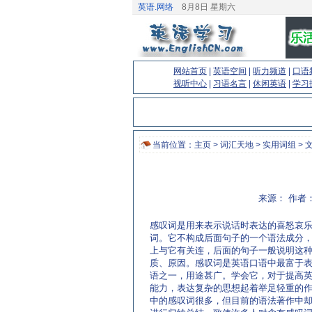
英语.网络
8月8日 星期六
网站首页
|
英语空间
|
听力频道
|
口语
视听中心
|
习语名言
|
休闲英语
|
学习
当前位置：
主页
>
词汇天地
>
实用词组
> 
来源： 作者：
感叹词是用来表示说话时表达的喜怒哀
词。它不构成后面句子的一个语法成分
上与它有关连，后面的句子一般说明这
质、原因。感叹词是英语口语中最富于
语之一，用途甚广。学会它，对于提高
能力，表达复杂的思想起着举足轻重的
中的感叹词很多，但目前的语法著作中