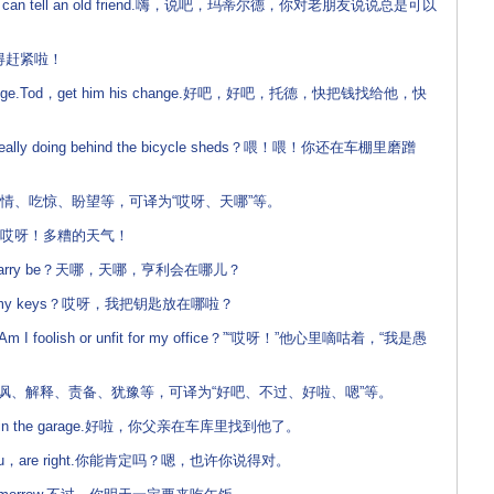
you can tell an old friend.嗨，说吧，玛蒂尔德，你对老朋友说说总是可以
我们得赶紧啦！
hange.Tod，get him his change.好吧，好吧，托德，快把钱找给他，快
eally doing behind the bicycle sheds？喂！喂！你还在车棚里磨蹭
情、吃惊、盼望等，可译为“哎呀、天哪”等。
ther！哎呀！多糟的天气！
an Harry be？天哪，天哪，亨利会在哪儿？
 put my keys？哎呀，我把钥匙放在哪啦？
“Am I foolish or unfit for my office？”“哎呀！”他心里嘀咕着，“我是愚
讽、解释、责备、犹豫等，可译为“好吧、不过、好啦、嗯”等。
 him in the garage.好啦，你父亲在车库里找到他了。
s you，are right.你能肯定吗？嗯，也许你说得对。