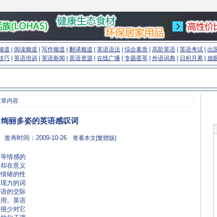
频道
|
阅读频道
|
写作频道
|
翻译频道
|
英语语法
|
综合素质
|
高阶英语
|
英语考试
|
出
技巧
|
英语培训
|
英语新闻
|
英语资源
|
在线广播
|
专题荟萃
|
外语词典
|
日积月累
|
放
文章内容
绚丽多姿的英语感叹词
 发布时间：2009-10-26
查看本文[繁體版]
乐等情感的
，却在意义
种情绪的性
表现力的词
英语的交际
作用。英语
却很少对它