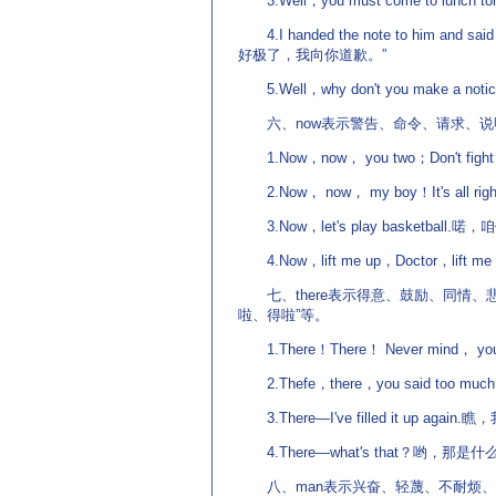
3.Well，you must come to lun
4.I handed the note to him an
好极了，我向你道歉。”
5.Well，why don't you make a
六、now表示警告、命令、请求、说明
1.Now，now， you two；Don't f
2.Now， now， my boy！It's all 
3.Now，let's play basketball
4.Now，lift me up，Doctor，li
七、there表示得意、鼓励、同情、
啦、得啦”等。
1.There！There！ Never mind， y
2.Thefe，there，you said to
3.There—I've filled it up aga
4.There—what's that？哟，那是什
八、man表示兴奋、轻蔑、不耐烦、引