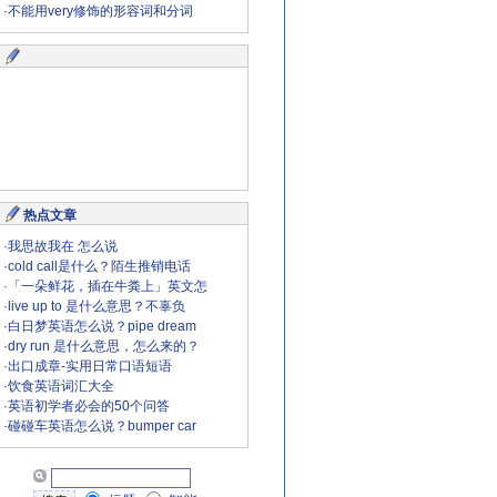
·
不能用very修饰的形容词和分词
热点文章
·
我思故我在 怎么说
·
cold call是什么？陌生推销电话
·
「一朵鲜花，插在牛粪上」英文怎
·
live up to 是什么意思？不辜负
·
白日梦英语怎么说？pipe dream
·
dry run 是什么意思，怎么来的？
·
出口成章-实用日常口语短语
·
饮食英语词汇大全
·
英语初学者必会的50个问答
·
碰碰车英语怎么说？bumper car