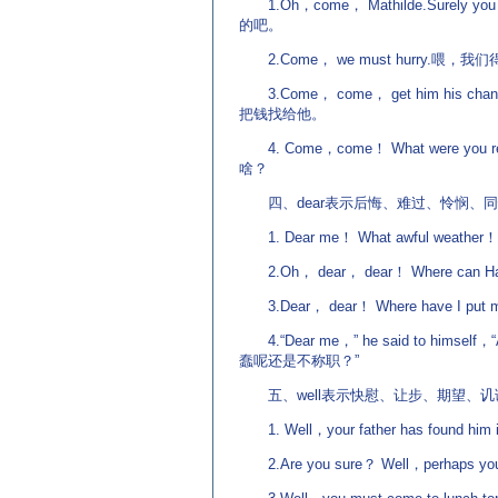
1.Oh，come， Mathilde.Surely 
的吧。
2.Come， we must hurry.喂，
3.Come， come， get him his c
把钱找给他。
4. Come，come！ What were you r
啥？
四、dear表示后悔、难过、怜悯、同
1. Dear me！ What awful wea
2.Oh， dear， dear！ Where c
3.Dear， dear！ Where have I
4.“Dear me，” he said to himself，
蠢呢还是不称职？”
五、well表示快慰、让步、期望、讥
1. Well，your father has found
2.Are you sure？ Well，perhap