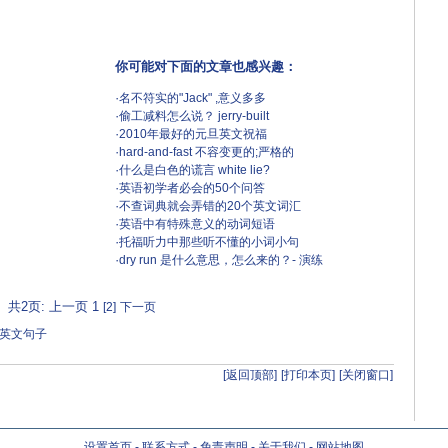
你可能对下面的文章也感兴趣：
·
名不符实的"Jack" ,意义多多
·
偷工减料怎么说？ jerry-built
·
2010年最好的元旦英文祝福
·
hard-and-fast 不容变更的;严格的
·
什么是白色的谎言 white lie?
·
英语初学者必会的50个问答
·
不查词典就会弄错的20个英文词汇
·
英语中有特殊意义的动词短语
·
托福听力中那些听不懂的小词小句
·
dry run 是什么意思，怎么来的？- 演练
共2页: 上一页 1
[2]
下一页
典英文句子
[返回顶部]
[打印本页]
[关闭窗口]
设置首页
-
联系方式
-
免责声明
-
关于我们
-
网站地图