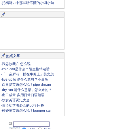
·
托福听力中那些听不懂的小词小句
热点文章
·
我思故我在 怎么说
·
cold call是什么？陌生推销电话
·
「一朵鲜花，插在牛粪上」英文怎
·
live up to 是什么意思？不辜负
·
白日梦英语怎么说？pipe dream
·
dry run 是什么意思，怎么来的？
·
出口成章-实用日常口语短语
·
饮食英语词汇大全
·
英语初学者必会的50个问答
·
碰碰车英语怎么说？bumper car