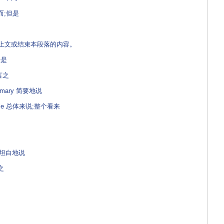
然而;但是
上文或结束本段落的内容。
于是
而言之
ummary 简要地说
whole 总体来说;整个看来
ly 坦白地说
之