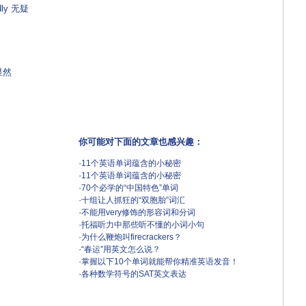
dly 无疑
 显然
你可能对下面的文章也感兴趣：
·
11个英语单词蕴含的小秘密
·
11个英语单词蕴含的小秘密
·
70个必学的“中国特色”单词
·
十组让人抓狂的“双胞胎”词汇
·
不能用very修饰的形容词和分词
·
托福听力中那些听不懂的小词小句
·
为什么鞭炮叫firecrackers？
·
“春运”用英文怎么说？
·
掌握以下10个单词就能帮你精准英语发音！
·
各种数学符号的SAT英文表达