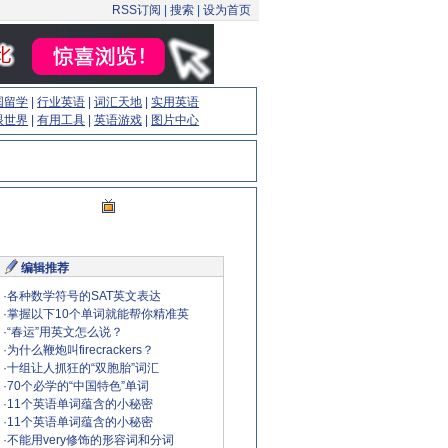
RSS订阅
|
搜索
|
设为首页
国留学
|
行业英语
|
词汇天地
|
实用英语
眼世界
|
有用工具
|
英语游戏
|
图片中心
编辑推荐
·
各种数学符号的SAT英文表达
·
掌握以下10个单词就能帮你精准英
·
“春运”用英文怎么说？
·
为什么鞭炮叫firecrackers？
·
十组让人抓狂的“双胞胎”词汇
·
70个必学的“中国特色”单词
·
11个英语单词蕴含的小秘密
·
11个英语单词蕴含的小秘密
·
不能用very修饰的形容词和分词