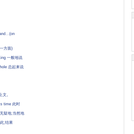
…
and…(on
另一方面)
eaking 一般地说
 whole 总起来说
上文。
his time 此时
nly 无疑地;当然地
 因此;结果