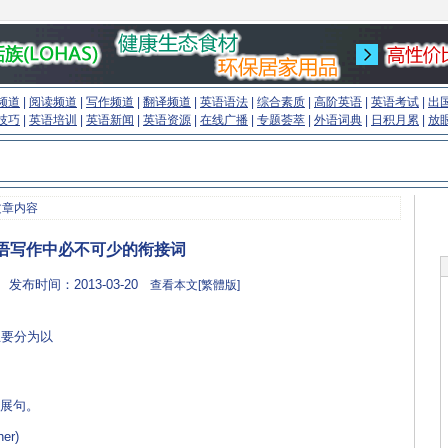
频道
|
阅读频道
|
写作频道
|
翻译频道
|
英语语法
|
综合素质
|
高阶英语
|
英语考试
|
出
技巧
|
英语培训
|
英语新闻
|
英语资源
|
在线广播
|
专题荟萃
|
外语词典
|
日积月累
|
放
文章内容
语写作中必不可少的衔接词
 发布时间：2013-03-20
查看本文[繁體版]
主要分为以
语学习门户
扩展句。
er)