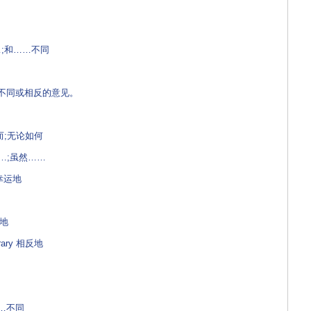
……;和……不同
不同或相反的意见。
 然而;无论如何
管……;虽然……
 幸运地
疑地
trary 相反地
……不同