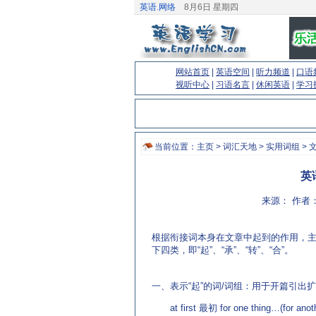
英语.网络
8月6日 星期四
网站首页
|
英语空间
|
听力频道
|
口语
视听中心
|
习语名言
|
休闲英语
|
学习
当前位置：
主页
>
词汇天地
>
实用词组
> 
英
来源： 作者：
根据衔接词本身在文章中起到的作用，
下四类，即“起”、“承”、“转”、“合”。
(来源：英
http://www.EnglishCN.com)
一、表示“起”的词/词组：用于开篇引出
at first 最初 for one thing…(for anoth