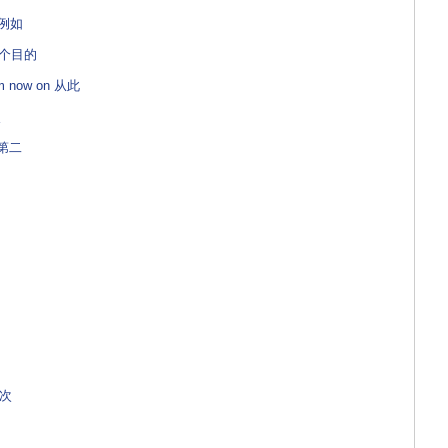
e 例如
了这个目的
m now on 从此
点
 第二
其次