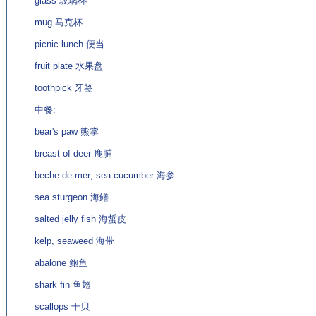
glass 玻璃杯
mug 马克杯
picnic lunch 便当
fruit plate 水果盘
toothpick 牙签
中餐:
bear's paw 熊掌
breast of deer 鹿脯
beche-de-mer; sea cucumber 海参
sea sturgeon 海鳝
salted jelly fish 海蜇皮
kelp, seaweed 海带
abalone 鲍鱼
shark fin 鱼翅
scallops 干贝