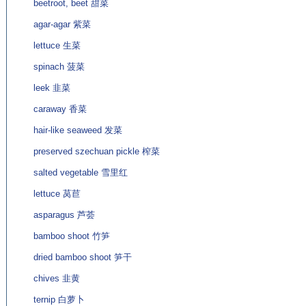
beetroot, beet 甜菜
agar-agar 紫菜
lettuce 生菜
spinach 菠菜
leek 韭菜
caraway 香菜
hair-like seaweed 发菜
preserved szechuan pickle 榨菜
salted vegetable 雪里红
lettuce 莴苣
asparagus 芦荟
bamboo shoot 竹笋
dried bamboo shoot 笋干
chives 韭黄
ternip 白萝卜