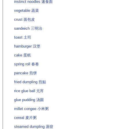
instinct noodles 速食面
vegetable 蔬菜
crust 面包皮
sandwich 三明治
toast 土司
hamburger 汉堡
cake 蛋糕
spring roll 春卷
pancake 煎饼
fried dumpling 煎贴
rice glue ball 元宵
glue pudding 汤圆
millet congee 小米粥
cereal 麦片粥
steamed dumpling 蒸饺