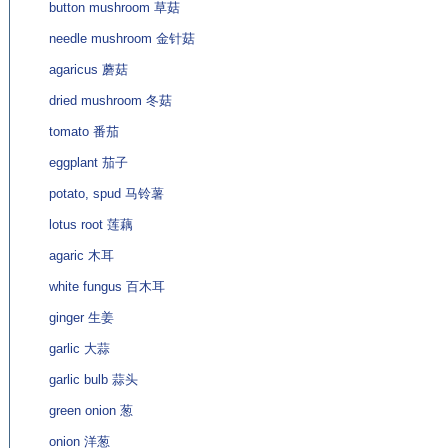
button mushroom 草菇
needle mushroom 金针菇
agaricus 蘑菇
dried mushroom 冬菇
tomato 番茄
eggplant 茄子
potato, spud 马铃薯
lotus root 莲藕
agaric 木耳
white fungus 百木耳
ginger 生姜
garlic 大蒜
garlic bulb 蒜头
green onion 葱
onion 洋葱