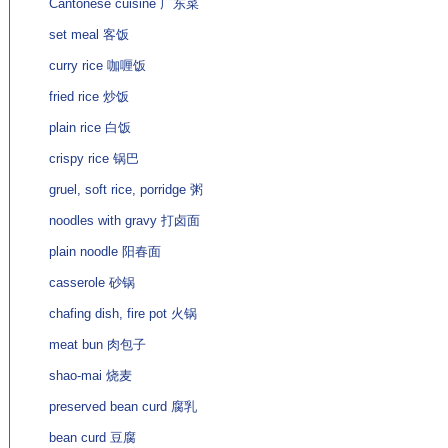
Cantonese cuisine 广东菜
set meal 客饭
curry rice 咖喱饭
fried rice 炒饭
plain rice 白饭
crispy rice 锅巴
gruel, soft rice, porridge 粥
noodles with gravy 打卤面
plain noodle 阳春面
casserole 砂锅
chafing dish, fire pot 火锅
meat bun 肉包子
shao-mai 烧麦
preserved bean curd 腐乳
bean curd 豆腐