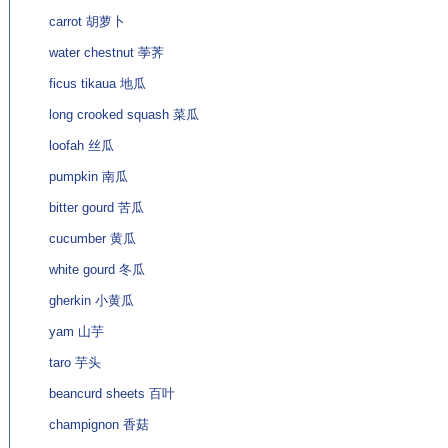
carrot 胡萝卜
water chestnut 荸荠
ficus tikaua 地瓜
long crooked squash 菜瓜
loofah 丝瓜
pumpkin 南瓜
bitter gourd 苦瓜
cucumber 黄瓜
white gourd 冬瓜
gherkin 小黄瓜
yam 山芋
taro 芋头
beancurd sheets 百叶
champignon 香菇