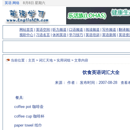
英语.网络
8月8日 星期六
网站首页
|
英语空间
|
听力频道
|
口语频道
|
阅读频道
|
写作频道
|
翻译频
视听中心
|
习语名言
|
休闲英语
|
学习技巧
|
英语培训
|
英语新闻
|
英语资
当前位置：
主页
>
词汇天地
>
实用词组
> 文章内容
饮食英语词汇大全
来源： 作者： 发布时间：2007-08-28
查看本
餐具:
coffee pot 咖啡壶
(来源：www.EnglishCN.com)
coffee cup 咖啡杯
paper towel 纸巾