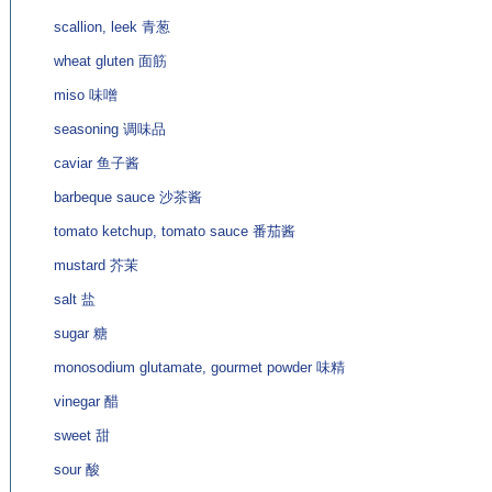
scallion, leek 青葱
wheat gluten 面筋
miso 味噌
seasoning 调味品
caviar 鱼子酱
barbeque sauce 沙茶酱
tomato ketchup, tomato sauce 番茄酱
mustard 芥茉
salt 盐
sugar 糖
monosodium glutamate, gourmet powder 味精
vinegar 醋
sweet 甜
sour 酸