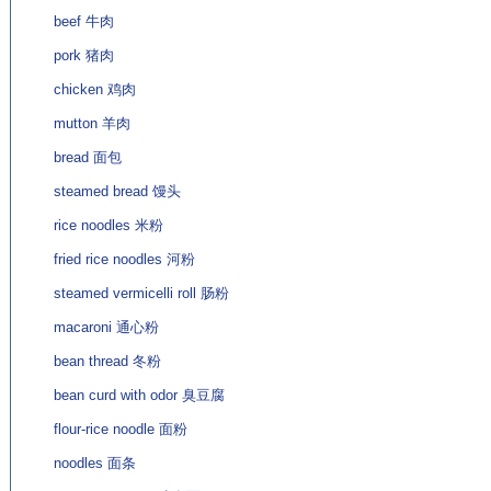
beef 牛肉
pork 猪肉
chicken 鸡肉
mutton 羊肉
bread 面包
steamed bread 馒头
rice noodles 米粉
fried rice noodles 河粉
steamed vermicelli roll 肠粉
macaroni 通心粉
bean thread 冬粉
bean curd with odor 臭豆腐
flour-rice noodle 面粉
noodles 面条