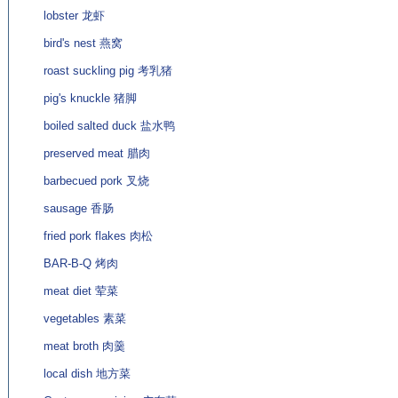
lobster 龙虾
bird's nest 燕窝
roast suckling pig 考乳猪
pig's knuckle 猪脚
boiled salted duck 盐水鸭
preserved meat 腊肉
barbecued pork 叉烧
sausage 香肠
fried pork flakes 肉松
BAR-B-Q 烤肉
meat diet 荤菜
vegetables 素菜
meat broth 肉羹
local dish 地方菜