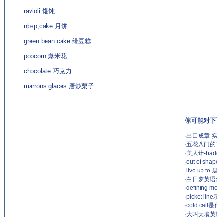
ravioli 馄饨
nbsp;cake 月饼
green bean cake 绿豆糕
popcorn 爆米花
chocolate 巧克力
marrons glaces 唐炒栗子
你可能对下
·
出口成章-
·
五花八门的“
·
美人计-badg
·
out of 
·
live up
·
白日梦英语怎么
·
defining
·
picket l
·
cold ca
·
大叫大嚷英语怎