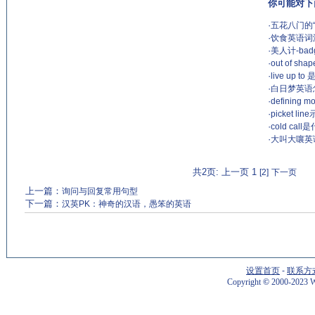
你可能对下
·
五花八门的“
·
饮食英语词
·
美人计-badg
·
out of 
·
live up
·
白日梦英语怎么
·
defining
·
picket l
·
cold ca
·
大叫大嚷英语怎
共2页: 上一页 1
[2]
下一页
上一篇：
询问与回复常用句型
下一篇：
汉英PK：神奇的汉语，愚笨的英语
设置首页
-
联系方
Copyright
©
2000-2023 W