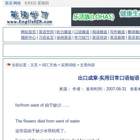
英语.网络
8月6日 星期四
网站首页
|
英语空间
|
听力频道
|
口语频道
|
阅读频道
|
写作频道
|
翻译频
视听中心
|
习语名言
|
休闲英语
|
学习技巧
|
英语培训
|
英语新闻
|
英语资
当前位置：
主页
>
词汇天地
>
实用词组
> 文章内容
出口成章-实用日常口语短语
来源： 作者： 发布时间：2007-08-31
查看本
for/from want of 由于缺少……
(来源：专业英语学习网站
http://www.EnglishCN.com)
The flowers died from want of water.
这些花由于缺少水而枯死了。