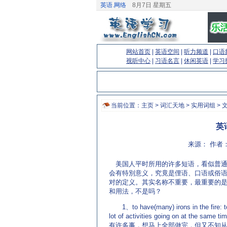
英语.网络
8月7日 星期五
网站首页
|
英语空间
|
听力频道
|
口语
视听中心
|
习语名言
|
休闲英语
|
学习
当前位置：
主页
>
词汇天地
>
实用词组
> 
英
来源： 作者：
美国人平时所用的许多短语，看似普通
会有特別意义，究竟是俚语、口语或俗
对的定义。其实名称不重要，最重要的
和用法，不是吗？
1、to have(many) irons in the fire: t
lot of activities going on at the same
有许多事，想马上全部做完，但又不知