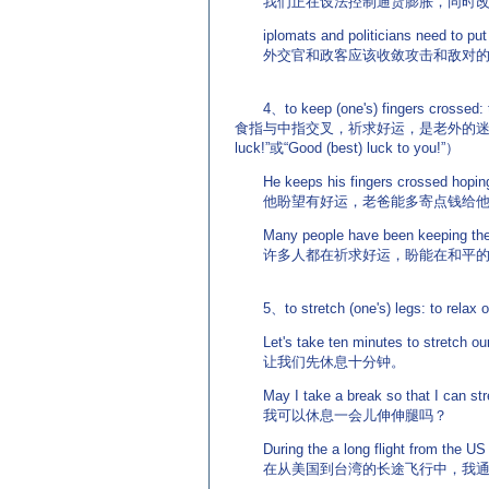
我们正在设法控制通货膨胀，同时改
iplomats and politicians need to put ag
外交官和政客应该收敛攻击和敌对的
4、to keep (one's) fingers cross
食指与中指交叉，祈求好运，是老外的迷信，但在写
luck!”或“Good (best) luck to you!”）
He keeps his fingers crossed hoping h
他盼望有好运，老爸能多寄点钱给他
Many people have been keeping their f
许多人都在祈求好运，盼能在和平的
5、to stretch (one's) legs: to 
Let's take ten minutes to stretch our
让我们先休息十分钟。
May I take a break so that I can str
我可以休息一会儿伸伸腿吗？
During the a long flight from the US t
在从美国到台湾的长途飞行中，我通