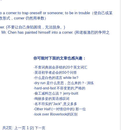
 a corner:to trap oneself or someone; to be in trouble（使自己或某
式，corner 仍然用单数）
to a corner. (不要让自己身陷困境，无法脱身。)
s, Mr. Chen has painted himself into a corner. (和老板激烈的争辩之
你可能对下面的文章也感兴趣：
·
不查词典就会弄错的20个英文词汇
·
英语初学者必会的50个问答
·
什么是白色的谎言 white lie?
·
dry run 是什么意思，怎么来的？- 演练
·
hard-and-fast 不容变更的;严格的
·
偷工减料怎么说？ jerry-built
·
绚丽多姿的英语感叹词
·
名不符实的"Jack" ,意义多多
·
Other Half (一对情侣中的) 那一位
·
look over 和overlook的区别
共2页: 上一页 1
[2]
下一页