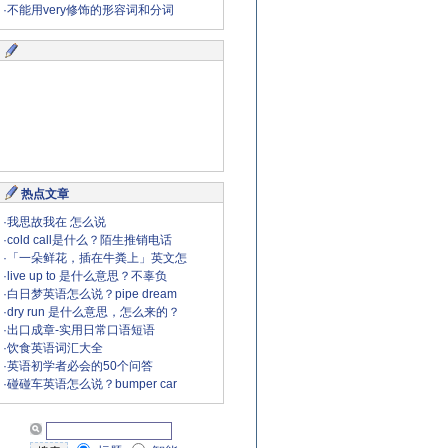
·
不能用very修饰的形容词和分词
热点文章
·
我思故我在 怎么说
·
cold call是什么？陌生推销电话
·
「一朵鲜花，插在牛粪上」英文怎
·
live up to 是什么意思？不辜负
·
白日梦英语怎么说？pipe dream
·
dry run 是什么意思，怎么来的？
·
出口成章-实用日常口语短语
·
饮食英语词汇大全
·
英语初学者必会的50个问答
·
碰碰车英语怎么说？bumper car