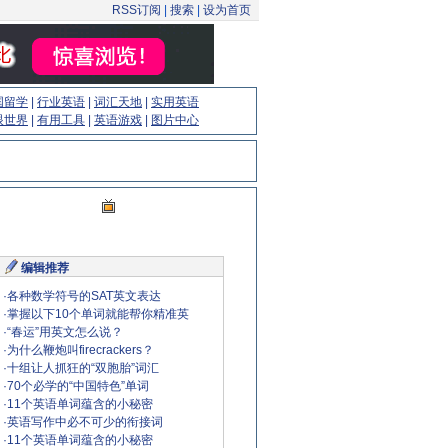
RSS订阅
|
搜索
|
设为首页
国留学
|
行业英语
|
词汇天地
|
实用英语
眼世界
|
有用工具
|
英语游戏
|
图片中心
编辑推荐
·
各种数学符号的SAT英文表达
·
掌握以下10个单词就能帮你精准英
·
“春运”用英文怎么说？
·
为什么鞭炮叫firecrackers？
·
十组让人抓狂的“双胞胎”词汇
·
70个必学的“中国特色”单词
·
11个英语单词蕴含的小秘密
·
英语写作中必不可少的衔接词
·
11个英语单词蕴含的小秘密