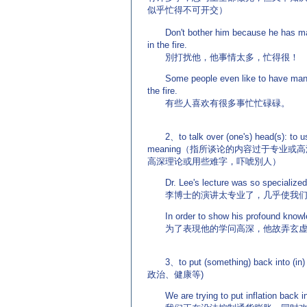
似乎忙得不可开交）
(来源：英语学习门户 http://www.EnglishCN.com)
Don't bother him because he has ma
in the fire.
別打扰他，他事情太多，忙得很！
Some people even like to have many
the fire.
有些人喜欢有很多事忙忙碌碌。
2、to talk over (one's) head(s): to use
meaning（指所谈论的内容过于专业
高深理论或用些难字，吓唬別人）
Dr. Lee's lecture was so specialized t
李博士的演讲太专业了，几乎使我们
In order to show his profound knowle
为了表現他的学问高深，他故弄玄虚
3、to put (something) back into (i
政治、健康等)
We are trying to put inflation back in