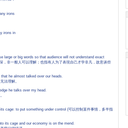
ny irons
 irons in
 large or big words so that audience will not understand exact
或高深，非一般人可以理解；也指有人为了表現自己才学非凡，故意谈些
hat he almost talked over our heads.
无法理解。
dge he talks over my head.
。
n) its cage: to put something under control (可以控制某件事情，多半指
to its cage and our economy is on the mend.