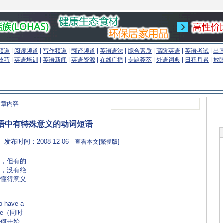
频道
|
阅读频道
|
写作频道
|
翻译频道
|
英语语法
|
综合素质
|
高阶英语
|
英语考试
|
出
技巧
|
英语培训
|
英语新闻
|
英语资源
|
在线广播
|
专题荟萃
|
外语词典
|
日积月累
|
放
文章内容
语中有特殊意义的动词短语
 发布时间：2008-12-06
查看本文[繁體版]
，但有的
语，没有绝
是懂得意义
o have a
 time（同时
从何开始，