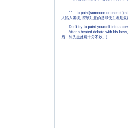
11、to paint(someone or oneself)into
人陷入困境, 应该注意的是即使主语是复数形
Don't try to paint yourself in
After a heated debate with his bos
后，陈先生处境十分不妙。)