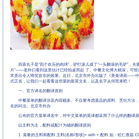
(来源：
EnglishCN英语问答中心[e问e答])
四喜丸子是“四个欢乐的肉球”，驴打滚儿成了“一头翻滚的毛驴”，夫
片”——老外们看到这里估计已经拍桌而起 了。中餐文化博大精深，可惜
常弄出令人啼笑皆非的效果。近日，北京市外办出版了《美食译苑——中文
式正名，让我们一起看看这些菜的新英文名，以及名字从何而来吧！
一、官方译名的翻译原则
中餐菜单的翻译涉及内容颇多。不仅要考虑菜品的原料、烹饪方法，
名的叫法。北京市外办
公布的官方菜单译名中，对中文菜单的英译都采用了什么样的翻译原
以主料为主，配料或配汁为辅的翻译原则
1. 菜肴的主料和配料 主料(名称/形状)+ with + 配料 如：松仁香菇 Chinese M