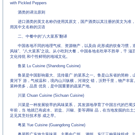
with Pickled Peppers
酒类的译法原则
进口酒类的英文名称仍使用其原文，国产酒类以其注册的英文为准，如
用其中文名称的汉语
二、中餐中的“八大菜系”翻译
中国各地不同的地理气候、资源物产，以及由 此形成的饮食习惯，造
风味”、“八大菜系”之说。从小吃到大餐，中国各地名吃举不胜举，千 
文化传统 和个性鲜明的地域文化。
鲁菜 Lu Cuisine (Shandong Cuisine)
鲁菜是中国影响最大、流传最广 的菜系之一。鲁是山东省的简称，山
黄河下 游，气候温和，境内山川纵横，河湖交 错，沃野千里，物产丰富
菜种类多，品质 优良，是中国重要的蔬菜产地。
川菜 Chuan Cuisine (Sichuan Cuisine)
川菜是一种发展较早的风味菜系， 其发源地孕育了中国古代的巴蜀文
年前，当 地就已有卤水、岩盐、川椒、姜等调味 品，在当地发掘的出土
足见其烹饪技术形 成之早。
粤菜 Yue Cuisine (Guangdong Cuisine)
粤菜即广东地方风味菜，主要由广州、 潮州、东江三种风味组成，以