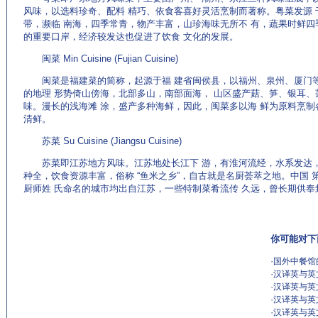
风味，以选料珍奇、配料 精巧、依食客喜好灵活烹制而著称。粤菜发源
带，濒临 南海，四季常青，物产丰富，山珍海味无所不 有，蔬果时鲜四
的重要口岸，经济较发达也促进了饮食 文化的发展。
闽菜 Min Cuisine (Fujian Cuisine)
闽菜是福建菜的简称，起源于福 建省闽侯县，以福州、泉州、厦门等
的地理 形势倚山傍海，北部多山，南部面海， 山区盛产菇、笋、银耳、
味。漫长的浅海滩 涂，盛产多种海鲜，因此，闽菜多以海 鲜为原料烹制
清鲜。
苏菜 Su Cuisine (Jiangsu Cuisine)
苏菜即江苏地方风味。江苏地处长江下 游，有淮河流经，水系发达，
种全，饮食资源丰富，俗称 “鱼米之乡”，自古就是名厨荟萃之地。中国
厨师姓 氏命名的城市均出自江苏，一些特制菜肴流传 久远，曾长期供奉
你可能对下
·
国外中餐馆
·
汉译英与英文
·
汉译英与英文
·
汉译英与英文
·
汉译英与英文