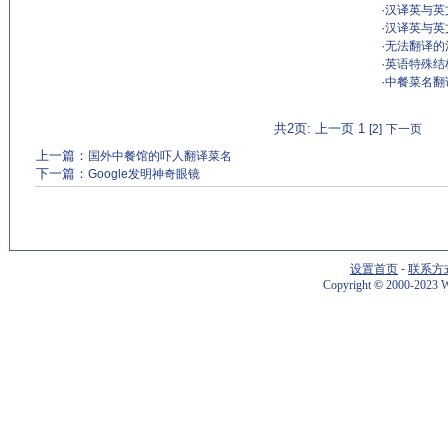
·
汉译英与英文
·
汉译英与英文
·
无法翻译的
·
英语特殊结
·
中餐菜名翻
共2页: 上一页 1
[2]
下一页
上一篇：
国外中餐馆的吓人翻译菜名
下一篇：
Google发明神奇眼镜
设置首页
-
联系方
Copyright
©
2000-2023 W