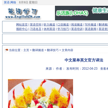
英语.网络
8月9日 星期日
网站首页
|
英语空间
|
听力频道
|
口语频道
|
阅读频道
|
写作频道
|
翻译频
视听中心
|
习语名言
|
休闲英语
|
学习技巧
|
英语培训
|
英语新闻
|
英语资
当前位置：
主页
>
翻译频道
>
翻译技巧
> 文章内容
中文菜单英文官方译法
来源： 作者： 发布时间：2012-04-23
查看本