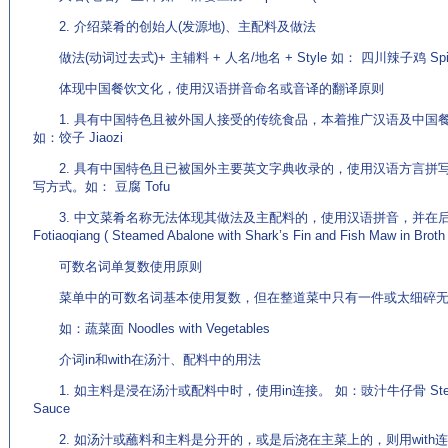
2. 介绍菜肴的创始人(发源地)、主配料及做法
做法(动词过去式)+ 主辅料 + 人名/地名 + Style 如： 四川辣子鸡 Spicy Chi
体现中国餐饮文化，使用汉语拼音命名或音译的翻译原则
1. 具有中国特色且被外国人接受的传统食品，本着推广汉语及中国
如：饺子 Jiaozi
2. 具有中国特色且已被国外主要英文字典收录的，使用汉语方言拼写
写方式。如： 豆腐 Tofu
3. 中文菜肴名称无法体现其做法及主配料的，使用汉语拼音，并在后
Fotiaoqiang ( Steamed Abalone with Shark’s Fin and Fish Maw in Broth 
可数名词单复数使用原则
菜单中的可数名词基本使用复数，但在整道菜中只有一件或太细碎无
如：蔬菜面 Noodles with Vegetables
介词in和with在汤汁、配料中的用法
1. 如主料是浸在汤汁或配料中时，使用in连接。 如：豉汁牛仔骨 Steamed Bee
Sauce
2. 如汤汁或蘸料和主料是分开的，或是后浇在主菜上的，则用with连接。 如