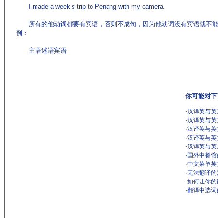
I made a week’s trip to Penang with my camera.
所有的他动词都要有宾语，否则不成句，因为他动词没有宾语就不能
例：
主语述语宾语
你可能对下
·
汉译英与英文
·
汉译英与英文
·
汉译英与英文
·
汉译英与英文
·
汉译英与英文
·
国外中餐馆
·
中文菜单英
·
无法翻译的
·
如何让你的
·
翻译中选词