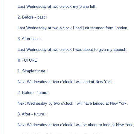
Last Wednesday at two o’clock my plane left.
2. Before－past：
Last Wednesday at two o’clock I had just returned from London.
3. After-past：
Last Wednesday at two o’clock I was about to give my speech.
Ⅲ.FUTURE
1. Simple future：
Next Wednesday at two o’clock I will land at New York.
2. Before－future：
Next Wednesday by two o’clock I will have landed at New York.
3. After－future：
Next Wednesday at two o’clock I will be about to land at New Yor