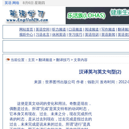
英语.网络
8月6日 星期四
网站首页
|
英语空间
|
听力频道
|
口语频道
|
阅读频道
|
写作频道
|
翻译频
视听中心
|
习语名言
|
休闲英语
|
学习技巧
|
英语培训
|
英语新闻
|
英语资
当前位置：
主页
>
翻译频道
>
翻译技巧
> 文章内容
汉译英与英文句型(2)
来源：世界图书出版公司 作者：钱歌川 发布时间：2012-0
这便是英文动词的变化和用法。奇数是现在，
偶数是过去。所谓“完成”是英文特有的动词时态，
它本身又有现在、过去、未来之分，现在完成所代
表的时态，是从过去到现在，过去完成是指过去的
过去，未来完成是说未来的过去。所谓“进行”是真