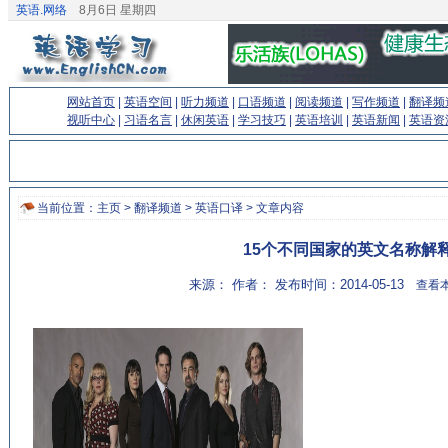
英语.网络
8月6日 星期四
网站首页
|
英语空间
|
听力频道
|
口语频道
|
阅读频道
|
写作频道
|
翻译频
视听中心
|
习语名言
|
休闲英语
|
学习技巧
|
英语培训
|
英语新闻
|
英语资
当前位置：
主页
>
翻译频道
>
英语口译
> 文章内容
15个不同国家的英文名称解
来源： 作者： 发布时间：2014-05-13
查看本