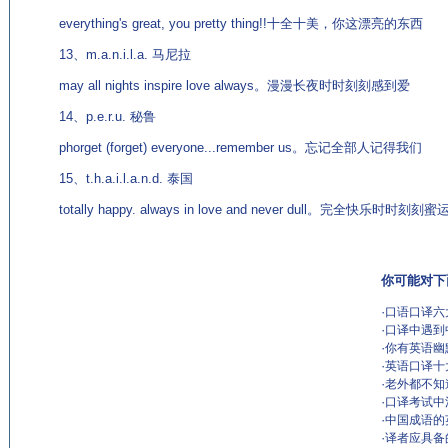
everything's great, you pretty thing!!十全十美，你这漂亮的东西
13、m.a.n.i.l.a. 马尼拉
may all nights inspire love always。漫漫长夜时时刻刻感到爱
14、p.e.r.u. 秘鲁
phorget (forget) everyone...remember us。忘记全部人记得我们
15、t.h.a.i.l.a.n.d. 泰国
totally happy. always in love and never dull。完全快乐时时刻刻蜜
你可能对下
·
口语口译六
·
口译中遇到
·
你有英语幽
·
英语口译十
·
老外都不知
·
口译考试中
·
中国成语的
·
译者应具备