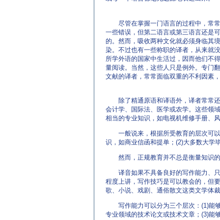
http://www.EnglishCN.com)
尽管在掌握一门语言的过程中，常常
一些错误，但第二语言或第三语言还是
的。然而，吸收两种文化就必须身临其
染。不过也有一些称职的译者，从来就
所学外语的国家中生活过，因而他们不
量阅读。当然，这些人只是例外。专门
文献的译者，常常面临双重的不利因素
除了精通原语和译语外，译者常常还要
会计学、国际法、医学或农学。这些领
相当的专业知识，如电视机维修手册、
一般说来，根据所受教育的层次可以对
识，如商业信函和提单；(2)大多数大学
然而，正规教育并不总是衡量知识的可
译音如果不具备良好的写作能力、只知
程度上讲，写作技巧是可以教会的，但
歌、小说、戏剧、通俗散文这类文学体
写作能力可以分为三个层次：(1)能够
专业领域的技术论文或技术文章；(3)