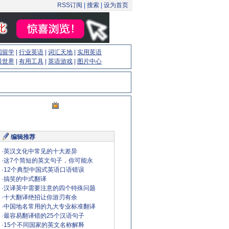
RSS订阅
|
搜索
|
设为首页
国留学
|
行业英语
|
词汇天地
|
实用英语
眼世界
|
有用工具
|
英语游戏
|
图片中心
编辑推荐
·
英汉文化中常见的十大差异
·
这7个简短的英文句子，你可能永
·
12个典型中国式英语口语错误
·
搞笑的中式翻译
·
汉译英中需要注意的四个特殊问题
·
十大翻译绝招让你游刃有余
·
中国地名常用的九大专业标准翻译
·
最容易翻译错的25个汉语句子
·
15个不同国家的英文名称解释