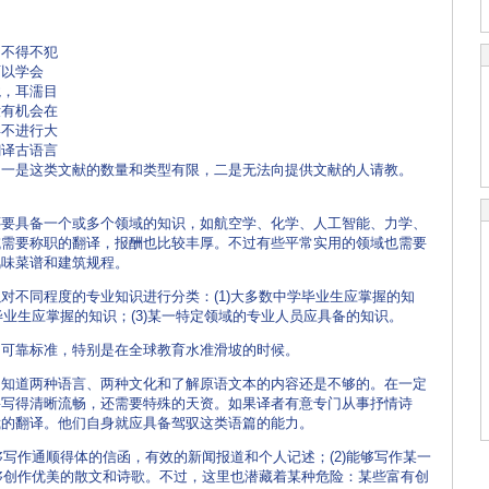
不得不犯
可以学会
境，耳濡目
没有机会在
得不进行大
翻译古语言
，一是这类文献的数量和类型有限，二是无法向提供文献的人请教。
具备一个或多个领域的知识，如航空学、化学、人工智能、力学、
域需要称职的翻译，报酬也比较丰厚。不过有些平常实用的领域也需要
风味菜谱和建筑规程。
不同程度的专业知识进行分类：(1)大多数中学毕业生应掌握的知
毕业生应掌握的知识；(3)某一特定领域的专业人员应具备的知识。
靠标准，特别是在全球教育水准滑坡的时候。
道两种语言、两种文化和了解原语文本的内容还是不够的。在一定
要写得清晰流畅，还需要特殊的天资。如果译者有意专门从事抒情诗
裁的翻译。他们自身就应具备驾驭这类语篇的能力。
写作通顺得体的信函，有效的新闻报道和个人记述；(2)能够写作某一
能够创作优美的散文和诗歌。不过，这里也潜藏着某种危险：某些富有创