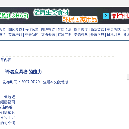
频道
|
阅读频道
|
写作频道
|
翻译频道
|
英语语法
|
综合素质
|
高阶英语
|
英语考试
|
出
技巧
|
英语培训
|
英语新闻
|
英语资源
|
在线广播
|
专题荟萃
|
外语词典
|
日积月累
|
放
文章内容
译者应具备的能力
 发布时间：2007-07-29
查看本文[繁體版]
，但这还
必须熟谙两
应该能够
它们恰如其
译文过于冗
中的每个词
来源：专业英语学习网站