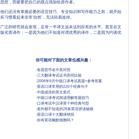
的思想，而硬要把自己的观点强加给原作者。
们还没有掌握必要的语言技巧、专业知识和写作能力之前，就开始
坏习惯看起来非常'自然'，无法轻易改掉。
泛的研究就会发现，足有一半译文远未达到应有的水平。甚至在文
出版劣质译作：一是因为他们不知道何谓优秀的译作，二是因为约请优
你可能对下面的文章也感兴趣：
·
各国货币名中英对照
·
三大翻译考试证书异同比较
·
2006年9月中级口译考试真题+参考答案
·
英语口译常用的220个经典句子
·
中国成语的英文形式
·
中级口译考试阅读理解答题技巧
·
口译考试中汉译英十种经典句型
·
老外都不知道的28条英语拼读秘籍
·
英语口译十大翻译绝招
·
你有英语幽默细胞吗？