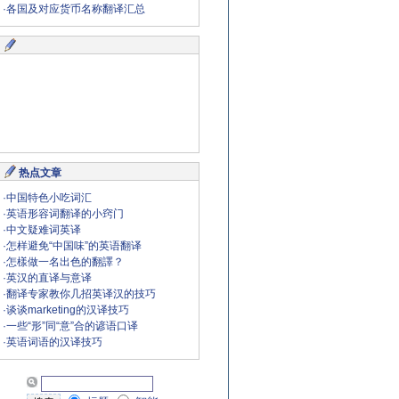
·
各国及对应货币名称翻译汇总
热点文章
·
中国特色小吃词汇
·
英语形容词翻译的小窍门
·
中文疑难词英译
·
怎样避免“中国味”的英语翻译
·
怎樣做一名出色的翻譯？
·
英汉的直译与意译
·
翻译专家教你几招英译汉的技巧
·
谈谈marketing的汉译技巧
·
一些“形”同“意”合的谚语口译
·
英语词语的汉译技巧