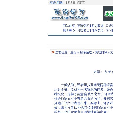
英语.网络
8月7日 星期五
网站首页
|
英语空间
|
听力频道
|
口语
视听中心
|
习语名言
|
休闲英语
|
学习
当前位置：
主页
>
翻译频道
>
英语口译
> 
来源： 作者：
一般认为，译者至少要通晓两种语言
远远不够。要成为一名称职的译者，还
种文化，这样才能意会'弦外之音'。译者
领会原语文本中有意含蓄的内容，并把
分地在译文中表达出来。实际上，许多
长，因为译者认为他们必须把原语文本
或每一个暗含都毫无遗漏地表达出来。
(