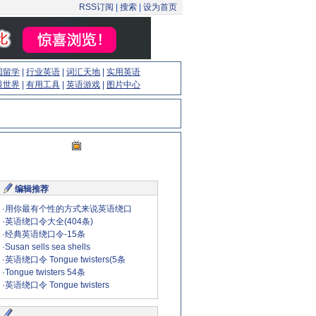
RSS订阅
|
搜索
|
设为首页
国留学
|
行业英语
|
词汇天地
|
实用英语
眼世界
|
有用工具
|
英语游戏
|
图片中心
编辑推荐
·
用你最有个性的方式来说英语绕口
·
英语绕口令大全(404条)
·
经典英语绕口令-15条
·
Susan sells sea shells
·
英语绕口令 Tongue twisters(5条
·
Tongue twisters 54条
·
英语绕口令 Tongue twisters