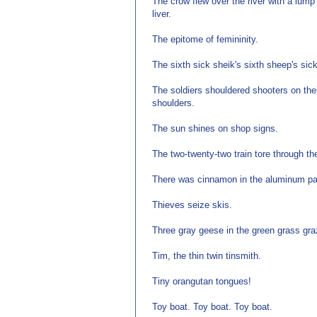
The crow flew over the river with a lump
liver.
The epitome of femininity.
The sixth sick sheik's sixth sheep's sick
The soldiers shouldered shooters on the
shoulders.
The sun shines on shop signs.
The two-twenty-two train tore through th
There was cinnamon in the aluminum pa
Thieves seize skis.
Three gray geese in the green grass gr
Tim, the thin twin tinsmith.
Tiny orangutan tongues!
Toy boat. Toy boat. Toy boat.