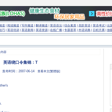
频道
|
阅读频道
|
写作频道
|
翻译频道
|
英语语法
|
综合素质
|
高阶英语
|
英语考试
|
出
技巧
|
英语培训
|
英语新闻
|
英语资源
|
在线广播
|
专题荟萃
|
外语词典
|
日积月累
|
放
章内容
英语绕口令集锦：T
 发布时间：2007-06-14
查看本文[繁體版]
ther's
s.