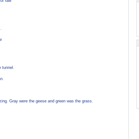
 of raw
.
ir
e tunnel.
n.
azing. Gray were the geese and green was the grass.