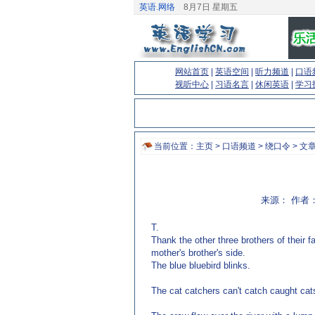
英语.网络
8月7日 星期五
网站首页
|
英语空间
|
听力频道
|
口语
视听中心
|
习语名言
|
休闲英语
|
学习
当前位置：
主页
>
口语频道
>
绕口令
> 文
来源： 作者：
T.
Thank the other three brothers of their fa
mother's brother's side.
The blue bluebird blinks.
The cat catchers can't catch caught cat