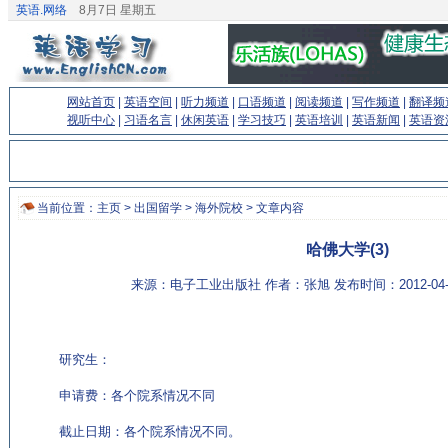
英语.网络
8月7日 星期五
网站首页
|
英语空间
|
听力频道
|
口语频道
|
阅读频道
|
写作频道
|
翻译频
视听中心
|
习语名言
|
休闲英语
|
学习技巧
|
英语培训
|
英语新闻
|
英语资
当前位置：
主页
>
出国留学
>
海外院校
> 文章内容
哈佛大学(3)
来源：电子工业出版社 作者：张旭 发布时间：2012-04
研究生：
申请费：各个院系情况不同
截止日期：各个院系情况不同。