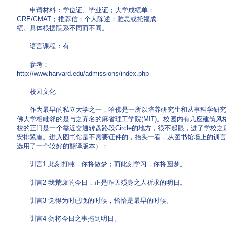
申请材料：学位证、毕业证；大学成绩单；
GRE/GMAT；推荐信；个人陈述；雅思或托福成
绩。具体根据院系不同而不同。
语言课程：有
参考：
http://www.harvard.edu/admissions/index.php
校园文化
作为最早的私立大学之一，哈佛是一所以培养研究生和从事科学研究
佛大学相毗邻的是与之齐名的麻省理工学院(MIT)。校园内有几座建筑
校的正门是一个靠近交通转盘路段Circle的地方，很不起眼，进了学校
安排紧凑。进入图书馆是不需要证件的，抬头一看，从图书馆墙上的训
选用了一个较好的翻译版本）：
训言1 此刻打盹，你将做梦；而此刻学习，你将圆梦。
训言2 我荒废的今日，正是昨天殒身之人祈求的明日。
训言3 觉得为时已晚的时候，恰恰是最早的时候。
训言4 勿将今日之事拖到明日。