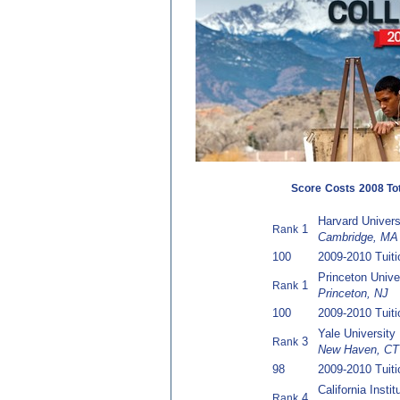
Score
Costs
2008 Tot
Harvard Univers
1
Rank
Cambridge, MA
100
2009-2010 Tuit
Princeton Unive
1
Rank
Princeton, NJ
100
2009-2010 Tuit
Yale University
3
Rank
New Haven, CT
98
2009-2010 Tuit
California Insti
4
Rank