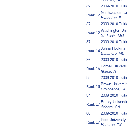
89
2009-2010 Tuit
Northwestern Un
12
Rank
Evanston, IL
87
2009-2010 Tuit
Washington Univ
12
Rank
St. Louis, MO
87
2009-2010 Tuit
Johns Hopkins 
14
Rank
Baltimore, MD
86
2009-2010 Tuit
Cornell Universi
15
Rank
Ithaca, NY
85
2009-2010 Tuit
Brown Universit
16
Rank
Providence, RI
84
2009-2010 Tuit
Emory Universi
17
Rank
Atlanta, GA
80
2009-2010 Tuit
Rice University
17
Rank
Houston, TX