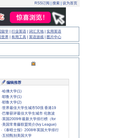
RSS订阅
|
搜索
|
设为首页
国留学
|
行业英语
|
词汇天地
|
实用英语
眼世界
|
有用工具
|
英语游戏
|
图片中心
编辑推荐
·
哈佛大学(1)
·
耶鲁大学(1)
·
耶鲁大学(2)
·
世界最佳大学生城市50强 香港19
·
巴黎获评最佳大学生城市 伦敦波
·
英国2009年最新大学排行榜（for
·
美国常青藤联盟简介(Ivy League)
·
《泰晤士报》2008年英国大学排行
·
五招甄别美国大学