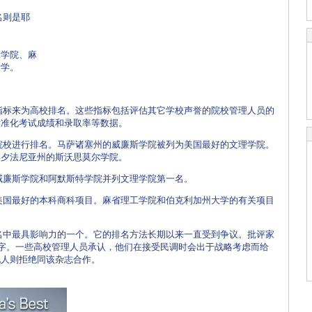
名则是耶
。
工学院、麻
大学。
。
标来为高校排名。这些指标包括评估其它学校声誉的院校管理人员的
标准化考试成绩和录取率等数据。
校进行排名。马萨诸塞州的威廉斯学院被列为美国最好的文理学院。
宾夕法尼亚州的斯沃思莫尔学院。
廉斯学院和阿默斯特学院并列文理学院第一名。
国最好的本科商科项目。麻省理工学院和伯克利加州大学的有关项目
中最具影响力的一个。它的排名方法长期以来一直受到争议。批评家
数字。一些高校管理人员承认，他们在接受民调时会出于战略考虑而给
他人则拒绝同该杂志合作。