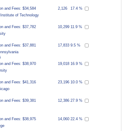
ion and Fees: $34,584
2,126
17.4 %
nstitute of Technology
ion and Fees: $37,782
10,299
11.9 %
sity
ion and Fees: $37,881
17,833
9.5 %
ennsylvania
A
ion and Fees: $38,970
19,018
16.9 %
sity
ion and Fees: $41,316
23,196
10.0 %
hicago
ion and Fees: $39,381
12,386
27.9 %
ion and Fees: $38,975
14,060
22.4 %
ege