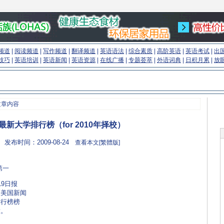
频道
|
阅读频道
|
写作频道
|
翻译频道
|
英语语法
|
综合素质
|
高阶英语
|
英语考试
|
出
技巧
|
英语培训
|
英语新闻
|
英语资源
|
在线广播
|
专题荟萃
|
外语词典
|
日积月累
|
放
文章内容
年最新大学排行榜（for 2010年择校）
 发布时间：2009-08-24
查看本文[繁體版]
第一
9日报
《美国新闻
排行榜榜
大。
(来源：