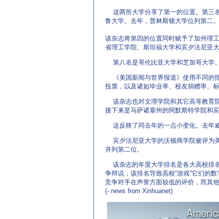
这两所大学分享了第一的位置。第三
鲁大学。去年，普林斯顿大学位列第二
该杂志将第四的位置同时赋予了加州理
省理工学院、斯坦福大学和宾夕法尼亚
第八名是哥伦比亚大学和芝加哥大学
《美国新闻与世界报道》使用不同的指
投票，以及诸如毕业率、校友捐赠率、
该杂志也对文理学院和其它高等教育院
接下来是马萨诸塞州的阿默斯特学院和
这反映了同去年的一点小变化。去年威
宾夕法尼亚大学的沃顿商学院被评为美
并列第二位。
该杂志的年度大学排名是各大高校排名
争辩说，该排名导致高校“游戏”它们的
竞争对手在声誉方面较低的评价，而其
(- news from Xinhuanet)