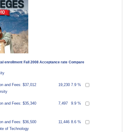
al enrollment
Fall 2008 Acceptance rate
Compare
ity
ion and Fees: $37,012
19,230
7.9 %
rsity
ion and Fees: $35,340
7,497
9.9 %
ion and Fees: $36,500
11,446
8.6 %
tute of Technology