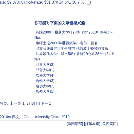
ate: $9,870; Out-of-state: $31,870
24,541
36.7 %
你可能对下面的文章也感兴趣：
·
英国2009年最新大学排行榜（for 2010年择校）-
Goo
·
泰晤士报2008年世界大学排名前二百名
·
巴黎获评最佳大学生城市 伦敦波士顿紧随其后
·
世界最佳大学生城市50强 香港19北京28台北34上
海3
·
耶鲁大学(2)
·
耶鲁大学(1)
·
哈佛大学(4)
·
哈佛大学(3)
·
哈佛大学(2)
·
哈佛大学(1)
4页: 上一页 1
[2]
[3]
[4]
下一页
年择校）-Good University Guide 2010
[返回顶部]
[打印本页]
[关闭窗口]