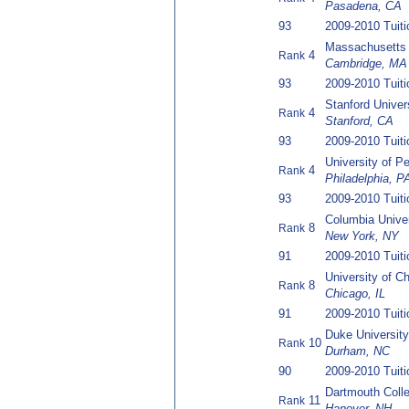
Pasadena, CA
93
2009-2010 Tuit
Massachusetts I
4
Rank
Cambridge, MA
93
2009-2010 Tuit
Stanford Univer
4
Rank
Stanford, CA
93
2009-2010 Tuit
University of P
4
Rank
Philadelphia, P
93
2009-2010 Tuit
Columbia Univer
8
Rank
New York, NY
91
2009-2010 Tuit
University of C
8
Rank
Chicago, IL
91
2009-2010 Tuit
Duke University
10
Rank
Durham, NC
90
2009-2010 Tuit
Dartmouth Coll
11
Rank
Hanover, NH