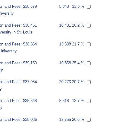
ion and Fees: $38,679
5,848
13.5 %
iversity
ion and Fees: $38,461
18,431
26.2 %
ersity in St. Louis
ion and Fees: $38,864
13,338
21.7 %
University
ion and Fees: $39,150
19,858
25.4 %
ty
ion and Fees: $37,954
20,273
20.7 %
y
ion and Fees: $38,848
8,318
13.7 %
ty
ion and Fees: $38,036
12,755
26.6 %