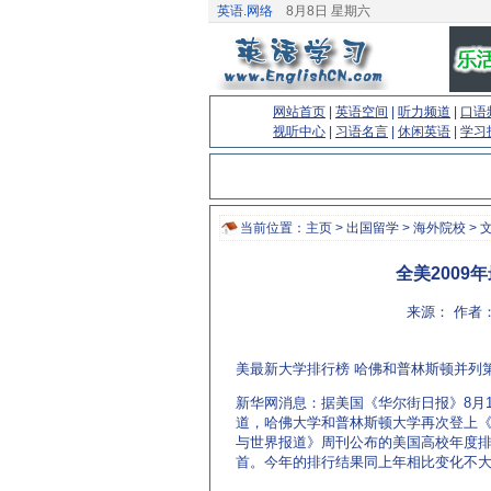
英语.网络
8月8日 星期六
网站首页
|
英语空间
|
听力频道
|
口语
视听中心
|
习语名言
|
休闲英语
|
学习
当前位置：
主页
>
出国留学
>
海外院校
> 
全美2009
来源： 作者：
美最新大学排行榜 哈佛和普林斯顿并列
新华网消息：据美国《华尔街日报》8月1
道，哈佛大学和普林斯顿大学再次登上
与世界报道》周刊公布的美国高校年度
首。今年的排行结果同上年相比变化不
EnglishCN.com)