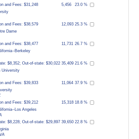
ion and Fees: $31,248
5,456
23.0 %
rsity
ion and Fees: $38,579
12,093
25.3 %
otre Dame
ion and Fees: $38,477
11,731
26.7 %
lifornia--Berkeley
ate: $8,352; Out-of-state: $30,022
35,409
21.6 %
 University
ion and Fees: $39,833
11,064
37.9 %
versity
C
ion and Fees: $39,212
15,318
18.8 %
lifornia--Los Angeles
A
ate: $8,228; Out-of-state: $29,897
39,650
22.8 %
rginia
 VA