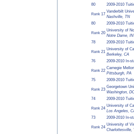
80
2009-2010 Tuit
Vanderbilt Unive
17
Rank
Nashville, TN
80
2009-2010 Tuit
University of N
20
Rank
Notre Dame, IN
78
2009-2010 Tuit
University of Ca
21
Rank
Berkeley, CA
76
2009-2010 In-st
Carnegie Mellon
22
Rank
Pittsburgh, PA
75
2009-2010 Tuit
Georgetown Uni
23
Rank
Washington, D
74
2009-2010 Tuit
University of Ca
24
Rank
Los Angeles, C
73
2009-2010 In-st
University of Vi
24
Rank
Charlottesville,