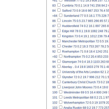
=81
Teesside
77
0.2
19.3
808
257
72.
83
Cumbria
70
0.1
14.9
741
256
84.2
84
Salford
73
0.9
18.6
987
253
76.4
55
=84
Sunderland
77
0.5
16.1
775
226
7
86
Lincoln
75
0.5
23.7
865
266
85
57.
87
Huddersfield
74
0.2
16.1
897
265
8
88
Edge Hill
78
0.1
19.8
1082
248
79.
89
Kingston
73
0.4
19.1
1012
236
79.
90
Manchester Metropolitan
72
0.5
19.
91
Chester
73
0.2
18.3
753
267
78.2
5
92
Roehampton
71
0.8
18.4
1242
251
=92
Northampton
75
0.2
20.4
853
233
94
Glamorgan
74
0.4
18.3
1103
263
6
95
Abertay
..
0.4
19.8
1603
279
70.1
4
96
University of the Arts London
62
1
2
97
Glyndwr
72
0.2
19.7
996
212
70.1
5
98
Canterbury Christ Church
73
0.2
18
99
Liverpool John Moores
73
0.4
19.6
100
Westminster
69
0.5
16.4
800
249
101
Leeds Metropolitan
68
0.2
21.1
97
102
Wolverhampton
72
0.3
19
1078
2
103
Anglia Ruskin
68
0.2
19.7
773
25