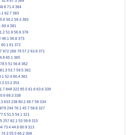
7
52.4
67.3
389
48.8
71.4
384
.1
62.7
383
5.6
50.2
59.3
383
1
60.4
381
1.2
51.9
56.9
378
2
46.1
56.8
373
4
60.1
61
372
7
972
266
79
57.2
63.8
371
4.8
65.1
365
78.5
51
56.8
362
81.3
53.7
59.5
362
9.1
52.4
60.4
361
8.3
53.3
353
1.7
849
322
85.5
61.6
63.6
339
0.6
69.3
338
.3
633
238
80.2
49.7
59
334
979
244
76.1
45.7
58.8
327
77.5
51.5
54.1
321
5
257
82.1
53
59.9
315
04
73.4
44.6
60.9
313
7
74.3
55.5
66.2
309