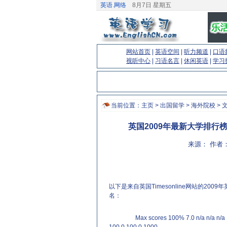
英语.网络
8月7日 星期五
网站首页
|
英语空间
|
听力频道
|
口语
视听中心
|
习语名言
|
休闲英语
|
学习
当前位置：
主页
>
出国留学
>
海外院校
> 
英国2009年最新大学排行榜（for 
来源： 作者：
以下是来自英国Timesonline网站的2009
名：
(来源：http://www.EnglishCN.com)
Max scores
100%
7.0
n/a
n/a
n/a