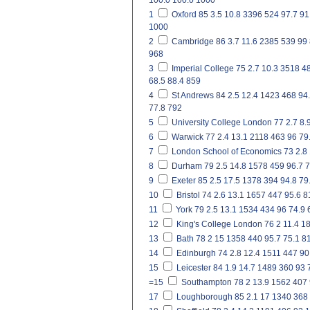
100.0
100.0
1000
1
Oxford
85
3.5
10.8
3396
524
97.7
91
1000
2
Cambridge
86
3.7
11.6
2385
539
99
968
3
Imperial College
75
2.7
10.3
3518
4
68.5
88.4
859
4
St Andrews
84
2.5
12.4
1423
468
94
77.8
792
5
University College London
77
2.7
8.
6
Warwick
77
2.4
13.1
2118
463
96
79
7
London School of Economics
73
2.8
8
Durham
79
2.5
14.8
1578
459
96.7
7
9
Exeter
85
2.5
17.5
1378
394
94.8
79
10
Bristol
74
2.6
13.1
1657
447
95.6
8
11
York
79
2.5
13.1
1534
434
96
74.9
12
King's College London
76
2
11.4
1
13
Bath
78
2
15
1358
440
95.7
75.1
81
14
Edinburgh
74
2.8
12.4
1511
447
90
15
Leicester
84
1.9
14.7
1489
360
93
=15
Southampton
78
2
13.9
1562
407
17
Loughborough
85
2.1
17
1340
368