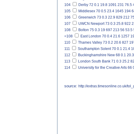
104
Derby
72
0.1
19.8
1091
231
76.5
105
Middlesex
70
0.5
23.4
1645
194
6
106
Greenwich
73
0.3
22.9
829
212
75
107
UWCN Newport
73
0.3
25.8
922
2
108
Bolton
75
0.3
19
697
213
56
53.5
=108
East London
70
0.4
21.6
1257
1
110
Thames Valley
73
0.2
20.6
827
19
111
Southampton Solent
70
0.1
21.4
1
112
Buckinghamshire New
68
0.1
20.3
113
London South Bank
71
0.3
25.2
8
114
University for the Creative Arts
66
source:
http://extras.timesonline.co.uk/to