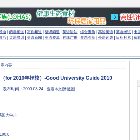
频道
|
阅读频道
|
写作频道
|
翻译频道
|
英语语法
|
综合素质
|
高阶英语
|
英语考试
|
出
技巧
|
英语培训
|
英语新闻
|
英语资源
|
在线广播
|
专题荟萃
|
外语词典
|
日积月累
|
放
文章内容
2010年择校）-Good University Guide 2010
 发布时间：2009-08-24
查看本文[繁體版]
年英国大学排
100.0