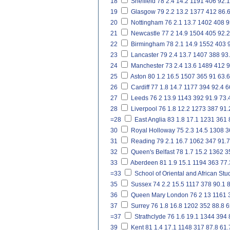
18
Sheffield
78
2.4
14.2
1191
406
92.1
19
Glasgow
79
2.2
13.2
1377
412
86.
20
Nottingham
76
2.1
13.7
1402
408
9
21
Newcastle
77
2
14.9
1504
405
92.2
22
Birmingham
78
2.1
14.9
1552
403
23
Lancaster
79
2.4
13.7
1407
388
93
24
Manchester
73
2.4
13.6
1489
412
9
25
Aston
80
1.2
16.5
1507
365
91
63.6
26
Cardiff
77
1.8
14.7
1177
394
92.4
6
27
Leeds
76
2
13.9
1143
392
91.9
73.
28
Liverpool
76
1.8
12.2
1273
387
91.
=28
East Anglia
83
1.8
17.1
1231
361
30
Royal Holloway
75
2.3
14.5
1308
3
31
Reading
79
2.1
16.7
1062
347
91.7
32
Queen's Belfast
78
1.7
15.2
1362
3
33
Aberdeen
81
1.9
15.1
1194
363
77.
=33
School of Oriental and African Stu
35
Sussex
74
2.2
15.5
1117
378
90.1
8
36
Queen Mary London
76
2
13
1161
37
Surrey
76
1.8
16.8
1202
352
88.8
6
=37
Strathclyde
76
1.6
19.1
1344
394
39
Kent
81
1.4
17.1
1148
317
87.8
61.