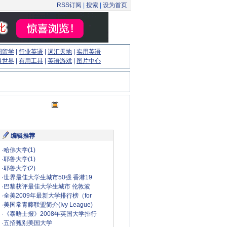
RSS订阅
|
搜索
|
设为首页
国留学
|
行业英语
|
词汇天地
|
实用英语
眼世界
|
有用工具
|
英语游戏
|
图片中心
编辑推荐
·
哈佛大学(1)
·
耶鲁大学(1)
·
耶鲁大学(2)
·
世界最佳大学生城市50强 香港19
·
巴黎获评最佳大学生城市 伦敦波
·
全美2009年最新大学排行榜（for
·
美国常青藤联盟简介(Ivy League)
·
《泰晤士报》2008年英国大学排行
·
五招甄别美国大学