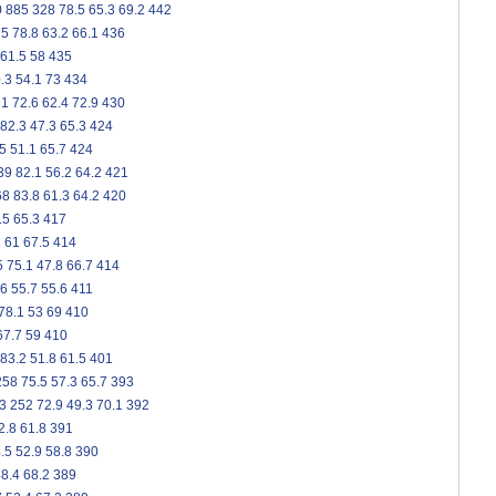
0
885
328
78.5
65.3
69.2
442
75
78.8
63.2
66.1
436
61.5
58
435
.3
54.1
73
434
91
72.6
62.4
72.9
430
82.3
47.3
65.3
424
5
51.1
65.7
424
39
82.1
56.2
64.2
421
68
83.8
61.3
64.2
420
.5
65.3
417
2
61
67.5
414
5
75.1
47.8
66.7
414
.6
55.7
55.6
411
78.1
53
69
410
67.7
59
410
83.2
51.8
61.5
401
258
75.5
57.3
65.7
393
3
252
72.9
49.3
70.1
392
2.8
61.8
391
.5
52.9
58.8
390
8.4
68.2
389