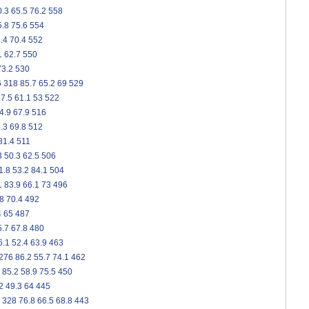
0.3
65.5
76.2
558
5.8
75.6
554
.4
70.4
552
1
62.7
550
73.2
530
6
318
85.7
65.2
69
529
7.5
61.1
53
522
4.9
67.9
516
.3
69.8
512
81.4
511
3
50.3
62.5
506
1.8
53.2
84.1
504
1
83.9
66.1
73
496
8
70.4
492
4
65
487
5.7
67.8
480
6.1
52.4
63.9
463
276
86.2
55.7
74.1
462
85.2
58.9
75.5
450
2
49.3
64
445
328
76.8
66.5
68.8
443