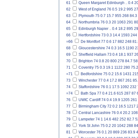
61
Queen Margaret Edinburgh
..
0.4
2
62
West of England
76
0.5
19.2
995
2
63
Plymouth
75
0.7
15.7
955
268
84.3
64
Northumbria
76
0.3
20
1063
291
80
65
Edinburgh Napier
..
0.4
18.2
895
2
66
Hertfordshire
73
0.3
14.4
1593
244
=66
De Montfort
77
0.6
17
882
248
81.
68
Gloucestershire
74
0.3
16.5
1190
2
69
Sheffield Hallam
73
0.4
18.1
937
2
70
Brighton
74
0.8
20
800
278
84.7
58
71
Coventry
75
0.3
19.1
1122
280
75.
=71
Bedfordshire
75
0.2
15.6
1431
21
73
Winchester
77
0.4
17.2
867
261
85
74
Staffordshire
76
0.1
17.5
1092
232
=74
Bath Spa
77
0.4
21.6
615
287
87
76
UWIC Cardiff
74
0.4
19.9
1205
261
77
Birmingham City
72
0.2
16.5
1217
78
Central Lancashire
76
0.4
20.2
108
79
Lampeter
74
1
14.6
482
252
82.7
5
80
York St John
75
0.2
20
1042
288
84
81
Worcester
76
0.1
20
869
236
83.9
4