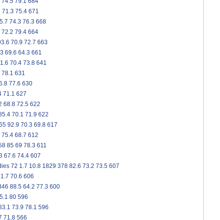
74.5
79.1
684
6
71.3
75.4
671
5.7
74.3
76.3
668
72.2
79.4
664
93.6
70.9
72.7
663
.3
69.6
64.3
661
1.6
70.4
73.8
641
78.1
631
6.8
77.6
630
4
71.1
627
2
68.8
72.5
622
85.4
70.1
71.9
622
65
92.9
70.3
69.8
617
75.4
68.7
612
58
85
69
78.3
611
3
67.6
74.4
607
dies
72
1.7
10.8
1829
378
82.6
73.2
73.5
607
1.7
70.6
606
346
88.5
64.2
77.3
600
5.1
80
596
83.1
73.9
78.1
596
7
71.8
566