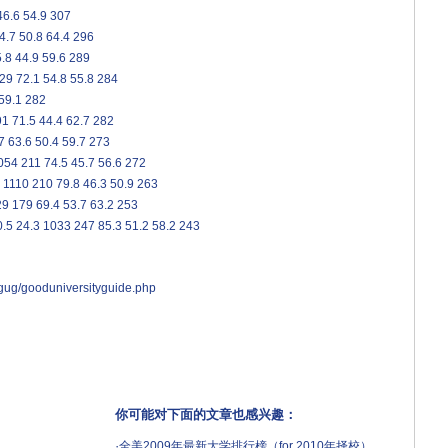
46.6
54.9
307
4.7
50.8
64.4
296
.8
44.9
59.6
289
29
72.1
54.8
55.8
284
59.1
282
91
71.5
44.4
62.7
282
7
63.6
50.4
59.7
273
054
211
74.5
45.7
56.6
272
1110
210
79.8
46.3
50.9
263
29
179
69.4
53.7
63.2
253
0.5
24.3
1033
247
85.3
51.2
58.2
243
l_gug/gooduniversityguide.php
你可能对下面的文章也感兴趣：
·
全美2009年最新大学排行榜（for 2010年择校）