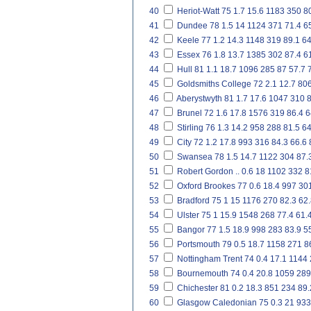
40
Heriot-Watt
75
1.7
15.6
1183
350
8
41
Dundee
78
1.5
14
1124
371
71.4
6
42
Keele
77
1.2
14.3
1148
319
89.1
64
43
Essex
76
1.8
13.7
1385
302
87.4
6
44
Hull
81
1.1
18.7
1096
285
87
57.7
45
Goldsmiths College
72
2.1
12.7
80
46
Aberystwyth
81
1.7
17.6
1047
310
8
47
Brunel
72
1.6
17.8
1576
319
86.4
6
48
Stirling
76
1.3
14.2
958
288
81.5
64
49
City
72
1.2
17.8
993
316
84.3
66.6
50
Swansea
78
1.5
14.7
1122
304
87.
51
Robert Gordon
..
0.6
18
1102
332
8
52
Oxford Brookes
77
0.6
18.4
997
30
53
Bradford
75
1
15
1176
270
82.3
62.
54
Ulster
75
1
15.9
1548
268
77.4
61.
55
Bangor
77
1.5
18.9
998
283
83.9
5
56
Portsmouth
79
0.5
18.7
1158
271
8
57
Nottingham Trent
74
0.4
17.1
1144
58
Bournemouth
74
0.4
20.8
1059
289
59
Chichester
81
0.2
18.3
851
234
89.
60
Glasgow Caledonian
75
0.3
21
933