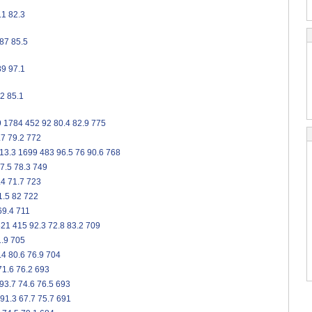
.1
82.3
87
85.5
89
97.1
.2
85.1
9
1784
452
92
80.4
82.9
775
.7
79.2
772
13.3
1699
483
96.5
76
90.6
768
7.5
78.3
749
.4
71.7
723
1.5
82
722
69.4
711
821
415
92.3
72.8
83.2
709
.9
705
.4
80.6
76.9
704
71.6
76.2
693
93.7
74.6
76.5
693
91.3
67.7
75.7
691