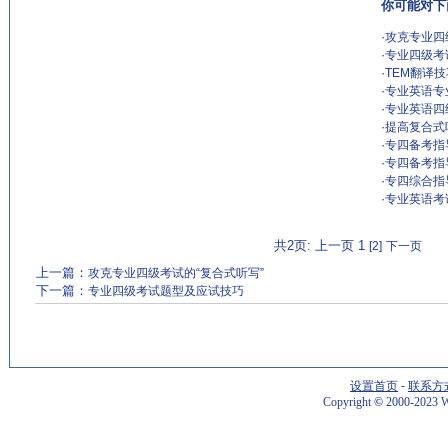
你可能对下
·
攻克专业四
·
专业四级考
·
TEM翻译
·
专业英语专
·
专业英语四
·
提高复合式
·
专四备考指
·
专四备考指
·
专四综合指
·
专业英语考试
共2页: 上一页 1
[2]
下一页
上一篇：
攻克专业四级考试的“复合式听写”
下一篇：
专业四级考试题型及应试技巧
设置首页
-
联系方
Copyright
©
2000-2023 W