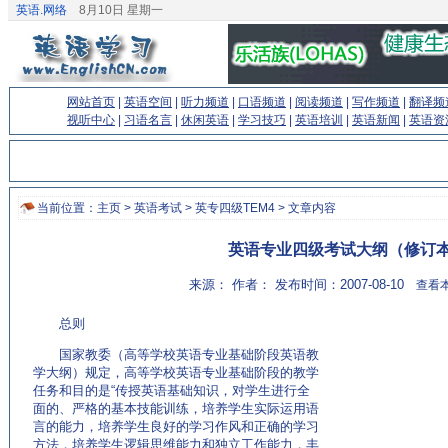
英语.网络
8月10日 星期一
网站首页
|
英语空间
|
听力频道
|
口语频道
|
阅读频道
|
写作频道
|
翻译频
视听中心
|
习语名言
|
休闲英语
|
学习技巧
|
英语培训
|
英语新闻
|
英语资
当前位置：
主页
>
英语考试
>
英专四级TEM4
> 文章内容
英语专业四级考试大纲（修订
来源： 作者： 发布时间：2007-08-10
查看本
总则
国家教委（高等学校英语专业基础阶段英语教
学大纲）规定，高等学校英语专业基础阶段的教学
任务和目的是“传授英语基础知识，对学生进行全
面的、严格的基本技能训练，培养学生实际运用语
言的能力，培养学生良好的学习作风和正确的学习
方法，培养学生逻辑思维能力和独立工作能力，丰