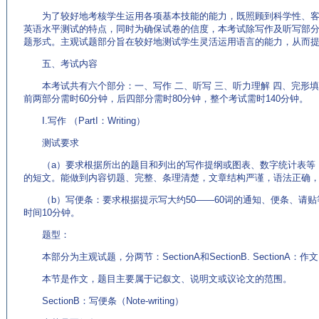
为了较好地考核学生运用各项基本技能的能力，既照顾到科学性、客
英语水平测试的特点，同时为确保试卷的信度，本考试除写作及听写部
题形式。主观试题部分旨在较好地测试学生灵活运用语言的能力，从而
五、考试内容
本考试共有六个部分：一、写作 二、听写 三、听力理解 四、完形填
前两部分需时60分钟，后四部分需时80分钟，整个考试需时140分钟。
I.写作 （PartI：Writing）
测试要求
（a）要求根据所出的题目和列出的写作提纲或图表、数字统计表等（
的短文。能做到内容切题、完整、条理清楚，文章结构严谨，语法正确，
（b）写便条：要求根据提示写大约50——60词的通知、便条、请贴
时间10分钟。
题型：
本部分为主观试题，分两节：SectionA和SectionB. SectionA：作文（C
本节是作文，题目主要属于记叙文、说明文或议论文的范围。
SectionB：写便条（Note-writing）