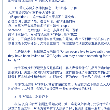
如何提高”复合式听写“的能力和应试方法。
1．通过卷面文字捕捉信息，找出线索、了解
大意“复合式听写”材料多为说明文
（Exposition），这一体裁的文章具不主题突出，
条理分明，层次清楚、语言简洁、逻辑性强的特
点。文章的开头或段首多半有主题句（topic
sentence），之后的段、句进一步具体扩展、说明
或论证主题句。根据“复合式听写”样题，听写第二
部分二、三自然段首和段尾均有完整的主题句。考生应利用一切机会，
试卷该项下文字部分，尤其是主题句，根据主题句预测文章发展线索和
以样题为例，根据第二段未题句 “Often people like to take with them a gift 
they have been invited to.” 及""Again, you may choose something for teh 
family.""
考生不难推测所记要点应是作客时，客人应带些什么礼品及所赠对象
服装或到、离主人家时间等方面的内容，这样便增强了考生对文章的认
听音时更具针对性和准确性，心理放松，更为自信，使自己在考试中处
即使“复合式听写”材料为其它体裁的文章，听音前浏览下试题也大大
性的特点，从试题中我们总会搜索到一些有参考价值的材料。
2，听写结合，双管齐下
根据“复合式听写”新题型通知说明，第一遍是全文朗读，要求考生注
测览了卷面文字，对听力材料有了大致的了解，因此听读第一遍时，考