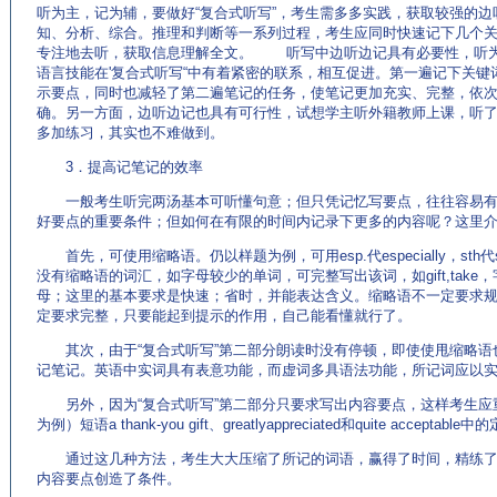
听为主，记为辅，要做好“复合式听写”，考生需多多实践，获取较强的
知、分析、综合。推理和判断等一系列过程，考生应同时快速记下几个
专注地去听，获取信息理解全文。 听写中边听边记具有必要性，听为
语言技能在'复合式听写“中有着紧密的联系，相互促进。第一遍记下关
示要点，同时也减轻了第二遍笔记的任务，使笔记更加充实、完整，依
确。另一方面，边听边记也具有可行性，试想学主听外籍教师上课，听
多加练习，其实也不难做到。
3．提高记笔记的效率
一般考生听完两汤基本可听懂句意；但只凭记忆写要点，往往容易有
好要点的重要条件；但如何在有限的时间内记录下更多的内容呢？这里
首先，可使用缩略语。仍以样题为例，可用esp.代especially，sth代somethi
没有缩略语的词汇，如字母较少的单词，可完整写出该词，如gift,tak
母；这里的基本要求是快速；省时，并能表达含义。缩略语不一定要求
定要求完整，只要能起到提示的作用，自己能看懂就行了。
其次，由于“复合式听写”第二部分朗读时没有停顿，即使使甩缩略语
记笔记。英语中实词具有表意功能，而虚词多具语法功能，所记词应以
另外，因为“复合式听写”第二部分只要求写出内容要点，这样考生应
为例）短语a thank-you gift、greatlyappreciated和quite accep
通过这几种方法，考生大大压缩了所记的词语，赢得了时间，精练了
内容要点创造了条件。