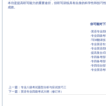
本功是提高听写能力的重要途径，但听写训练具有自身的科学性和技巧
成效。
你可能对下
·
英语专业四
·
专业四级考
·
TEM翻译
·
专业英语专
·
专业英语四
·
提高复合式
·
专四备考指
·
专四备考指
·
专四综合指
·
专业英语考试
上一篇：
专业八级考试题型分析与应试技巧三
下一篇：
英语专业四级考试大纲（修订本）