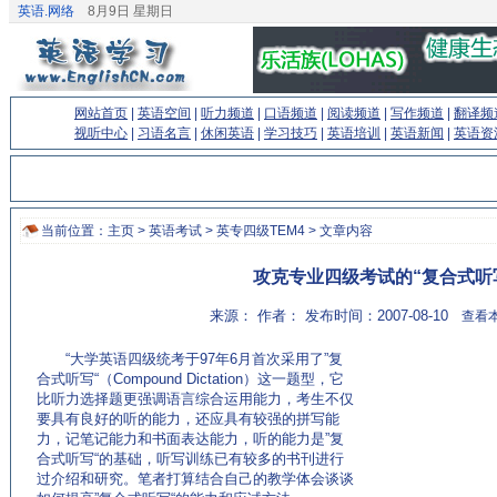
英语.网络
8月9日 星期日
网站首页
|
英语空间
|
听力频道
|
口语频道
|
阅读频道
|
写作频道
|
翻译频
视听中心
|
习语名言
|
休闲英语
|
学习技巧
|
英语培训
|
英语新闻
|
英语资
当前位置：
主页
>
英语考试
>
英专四级TEM4
> 文章内容
攻克专业四级考试的“复合式听
来源： 作者： 发布时间：2007-08-10
查看本
“大学英语四级统考于97年6月首次采用了”复
合式听写“（Compound Dictation）这一题型，它
比听力选择题更强调语言综合运用能力，考生不仅
要具有良好的听的能力，还应具有较强的拼写能
力，记笔记能力和书面表达能力，听的能力是”复
合式听写“的基础，听写训练已有较多的书刊进行
过介绍和研究。笔者打算结合自己的教学体会谈谈