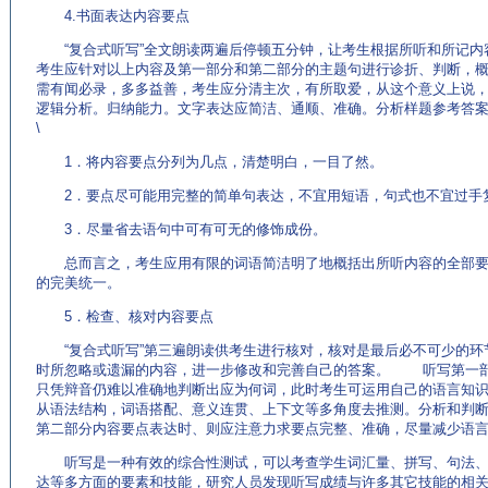
4.书面表达内容要点
“复合式听写”全文朗读两遍后停顿五分钟，让考生根据所听和所记内
考生应针对以上内容及第一部分和第二部分的主题句进行诊折、判断，
需有闻必录，多多益善，考生应分清主次，有所取爱，从这个意义上说，
逻辑分析。归纳能力。文字表达应简洁、通顺、准确。分析样题参考
\
1．将内容要点分列为几点，清楚明白，一目了然。
2．要点尽可能用完整的简单句表达，不宜用短语，句式也不宜过手
3．尽量省去语句中可有可无的修饰成份。
总而言之，考生应用有限的词语简洁明了地概括出所听内容的全部要
的完美统一。
5．检查、核对内容要点
“复合式听写”第三遍朗读供考生进行核对，核对是最后必不可少的环
时所忽略或遗漏的内容，进一步修改和完善自己的答案。 听写第一部
只凭辩音仍难以准确地判断出应为何词，此时考生可运用自己的语言知
从语法结构，词语搭配、意义连贯、上下文等多角度去推测。分析和判
第二部分内容要点表达时、则应注意力求要点完整、准确，尽量减少语
听写是一种有效的综合性测试，可以考查学生词汇量、拼写、句法、
达等多方面的要素和技能，研究人员发现听写成绩与许多其它技能的相