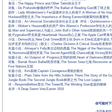
童话：The Happy Prince and Other Tales快乐王子
诗集：De Prafundis惨痛的呼声;The Ballad of Reading Gaol累丁狱之歌
剧作：Lady Windermere’s Fan温德米尔夫人的扇子;A Woman of No Im
Husband理想丈夫;The Importance of Being Earnest埃耐斯特的重要性
长篇小说：An Unsocial Socialist业余社会主义者 评论：Quintessence of
剧本：Widoer’s Houses鳏夫的房产;Mrs Warren’s Profession华伦夫人的职
徒;Man and Superman人与超人;John Bull’s Other Island英国佬的另一
校;Pygmalion劈克美梁;Heartbreak House伤心之家;The Apple Cart苹果车
小说：Demos民众;New Crub Srreet新穷士街;Born in Eile在流放中诞生;The Pr
拉伊克罗夫特的日记（散文）;Charles Dickens:A Critical Study狄更斯
长篇小说：Almayer’s Folly奥尔迈耶的愚蠢;The Nigger of the Narci
爷;Nostromo诺斯特罗莫;The Secret Agent间谍;Chance机缘;Victory胜利
短篇小说：An Outpost of Progress文明的前哨;Heart of Darkness黑
诗集：Barrak Room Ballad营房诗集;The Seven Seas七海;Recession 
Five Nations五国
长篇小说：Kim基姆;Captain Courageous勇敢的船长
短篇小说：Plain Tales from the Hills;Soldiers There;The Story of t
Jungle Book;The Second Jungle Book林莽之书;The Lost Legion
诗：Respondibilities责任;The Tower塔;The Winding Stair盘旋的楼梯
名诗：A Deap Sworn Vow;Easter 1916
你可能对下
·
专四备考指