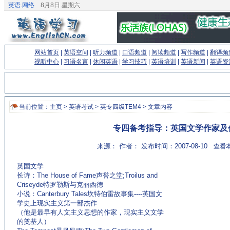
英语.网络
8月8日 星期六
网站首页
|
英语空间
|
听力频道
|
口语频道
|
阅读频道
|
写作频道
|
翻译频
视听中心
|
习语名言
|
休闲英语
|
学习技巧
|
英语培训
|
英语新闻
|
英语资
当前位置：
主页
>
英语考试
>
英专四级TEM4
> 文章内容
专四备考指导：英国文学作家及
来源： 作者： 发布时间：2007-08-10
查看本
英国文学
长诗：The House of Fame声誉之堂;Troilus and
Criseyde特罗勒斯与克丽西德
小说：Canterbury Tales坎特伯雷故事集----英国文
学史上现实主义第一部杰作
（他是最早有人文主义思想的作家，现实主义文学
的奠基人）