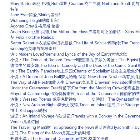
Mary Barton玛丽·巴顿;Ruth露斯;Cranford克兰弗德;North and South北与南
特传
Jane Eyre简爱;Shirley雪丽/
Wuthering Height呼啸山庄/
Agones Grey艾格尼斯·格雷
Adam Bede亚当·贝德;The Mill on the Floss弗洛斯河上的磨坊；Silas 
契;Felix Holt,the Radical
Sartor Resartus衣裳哲学/旧衣新裁;The Life of Schiller席勒传;The French R
worship论英雄与英雄崇拜
诗：Modern Love;Poems and Lyrics of the Joy of Earth大地欢歌
小说：The Ordeal of Richard Feverel理查德·法弗尔的考验；The Egoist利
彷徨中的戴安娜;The Idea of Comedy and the Uses of the Comi
诗：The Earthly Paradise地上乐园;Chants of Socialism社会主义歌集;
小说：A Dream of John Ball梦见给翰·保尔;News from Nowher乌有乡消
The Way of All Flesh如此人生;Erewhon埃瑞璜;Erewhon Revisited重
Under the Greenwood Tree绿茵下;Far from the Madding Crowd远离尘嚣;T
Mayor of Casterbridge卡斯特桥市长;Tess of the D’urbervilles德伯家
诗集：Wessex Poems 威塞克斯诗集 史诗剧：The Dynasts统
小说：New Arabian Nights新天方夜谭;Treasure Island宝岛;The Strange C
博士;Kidnapped诱拐
游记：An Inland Voyage内陆游记;Travels with a Donkey in the Cevenn
Verses儿童诗园
The Travelling Man旅行者;Spreading the News道听途说;Hyachinth 
之门;The Rising of the Moon月亮上升的时候
长篇小说：The Picture of Dorian Gray道林·格雷的画像