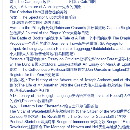
诗：The Campaign 远征； 剧本：Cato加图
名文；Adventure of A shilling一先令的历险
The Christian Hero基督教徒的英雄
名文：The Spectator Club旁观者俱乐部
（标志着近代英国小说的形成）
Hymn to the Pillory枷刑颂;Robinson Crusoe鲁宾孙飘流记;Captain Si
兰德斯;A Journal of the Plague Year大疫年日记
The Battle of Books书的战争;A Tale of A Tub一个木桶的故事;The Drapi
Proposal一个温和的建议;Guilliver’s Travels格列佛游记(A Voyage to
Lilliput/Brobdingnag/Laputa,Balnibarbi,Luggnagg,Glubbdubdriba and J
小人国/大人国/拉普他等地/智马国游记)
Pastorals田园诗集;An Essay on Criticism批评论;Windsor Forest温莎林
记;The Duncial愚人志;Moral Essays道德论;An Essay on Man人论;Epi
剧本：The Coffeehouse Politician咖啡屋政客;Don Quixote in England
Register for the Year历史记事
长篇小说：The History of the Adventures of Joseph Andrews,and of 
鲁传;The Life of Mr Jonathan Wild the Great大伟人江奈生·魏尔德传;The Hi
姆·琼斯;Amelia阿美利亚
A Dictionary of the Engligh Language英语语言辞典;Lives of Poets诗
的虚幻;Rasselas拉塞勒斯
名文：Letter to Lord Chesterfield给吉士菲尔伯爵的信
The Vicar of Wakefield威克菲尔德牧师传;The Citizen of the World世界公
Conquer屈身求爱;The Rivals情敌 ；The School for Scsanda造谣学校
Poetical Sketches素描诗集;Songs of Innocence天真之歌;Songs of Ex
Revolution法国革命;The Marriage of Heaven and Hell天堂与地狱的婚姻;Am