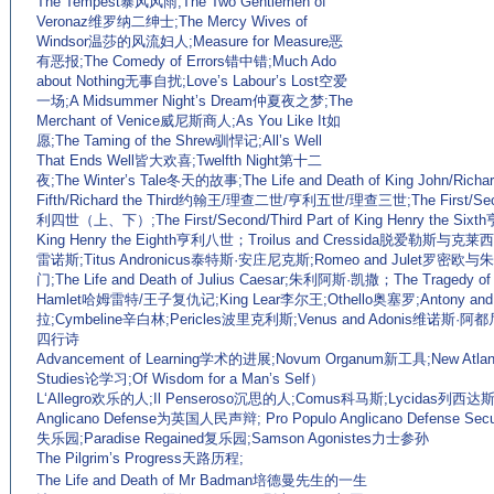
The Tempest暴风风雨;The Two Gentlemen of
Veronaz维罗纳二绅士;The Mercy Wives of
Windsor温莎的风流妇人;Measure for Measure恶
有恶报;The Comedy of Errors错中错;Much Ado
about Nothing无事自扰;Love’s Labour’s Lost空爱
一场;A Midsummer Night’s Dream仲夏夜之梦;The
Merchant of Venice威尼斯商人;As You Like It如
愿;The Taming of the Shrew驯悍记;All’s Well
That Ends Well皆大欢喜;Twelfth Night第十二
夜;The Winter’s Tale冬天的故事;The Life and Death of King John/Richar
Fifth/Richard the Third约翰王/理查二世/亨利五世/理查三世;The First/Second
利四世（上、下）;The First/Second/Third Part of King Henry the 
King Henry the Eighth亨利八世；Troilus and Cressida脱爱勒斯与克莱西达
雷诺斯;Titus Andronicus泰特斯·安庄尼克斯;Romeo and Julet罗密欧与
门;The Life and Death of Julius Caesar;朱利阿斯·凯撒；The Tragedy o
Hamlet哈姆雷特/王子复仇记;King Lear李尔王;Othello奥塞罗;Antony a
拉;Cymbeline辛白林;Pericles波里克利斯;Venus and Adonis维诺斯·阿都
四行诗
Advancement of Learning学术的进展;Novum Organum新工具;New At
Studies论学习;Of Wisdom for a Man’s Self）
L‘Allegro欢乐的人;Il Penseroso沉思的人;Comus科马斯;Lycidas列西达斯;A
Anglicano Defense为英国人民声辩; Pro Populo Anglicano Defense 
失乐园;Paradise Regained复乐园;Samson Agonistes力士参孙
The Pilgrim’s Progress天路历程;
(来源：老牌的英语学习网站 http://www.EnglishCN.com)
The Life and Death of Mr Badman培德曼先生的一生