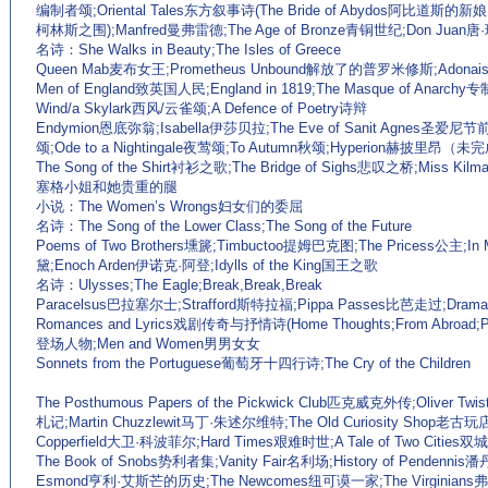
编制者颂;Oriental Tales东方叙事诗(The Bride of Abydos阿比道斯的新娘;The
柯林斯之围);Manfred曼弗雷德;The Age of Bronze青铜世纪;Don Juan唐
名诗：She Walks in Beauty;The Isles of Greece
Queen Mab麦布女王;Prometheus Unbound解放了的普罗米修斯;Adonais阿
Men of England致英国人民;England in 1819;The Masque of Anarc
Wind/a Skylark西风/云雀颂;A Defence of Poetry诗辩
Endymion恩底弥翁;Isabella伊莎贝拉;The Eve of Sanit Agnes圣爱尼节前
颂;Ode to a Nightingale夜莺颂;To Autumn秋颂;Hyperion赫披里昂（未
The Song of the Shirt衬衫之歌;The Bridge of Sighs悲叹之桥;Miss Kilm
塞格小姐和她贵重的腿
小说：The Women’s Wrongs妇女们的委屈
名诗：The Song of the Lower Class;The Song of the Future
Poems of Two Brothers壎篪;Timbuctoo提姆巴克图;The Pricess公主;
黛;Enoch Arden伊诺克·阿登;Idylls of the King国王之歌
名诗：Ulysses;The Eagle;Break,Break,Break
Paracelsus巴拉塞尔士;Strafford斯特拉福;Pippa Passes比芭走过;Dramat
Romances and Lyrics戏剧传奇与抒情诗(Home Thoughts;From Abroad;Pr
登场人物;Men and Women男男女女
Sonnets from the Portuguese葡萄牙十四行诗;The Cry of the Children
The Posthumous Papers of the Pickwick Club匹克威克外传;Oliver 
札记;Martin Chuzzlewit马丁·朱述尔维特;The Old Curiosity Shop老古玩
Copperfield大卫·科波菲尔;Hard Times艰难时世;A Tale of Two Cities双
The Book of Snobs势利者集;Vanity Fair名利场;History of Pendennis
Esmond亨利·艾斯芒的历史;The Newcomes纽可谟一家;The Virginian