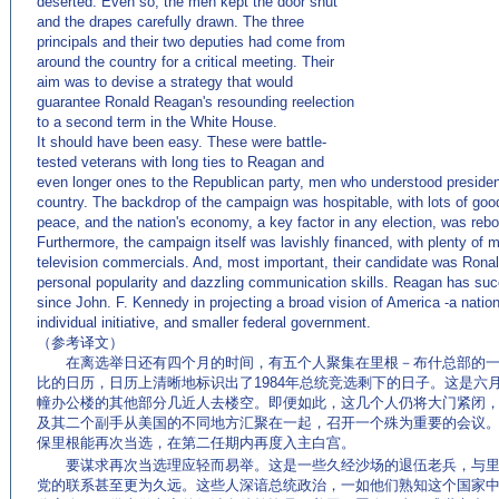
deserted. Even so, the men kept the door shut
and the drapes carefully drawn. The three
principals and their two deputies had come from
around the country for a critical meeting. Their
aim was to devise a strategy that would
guarantee Ronald Reagan's resounding reelection
to a second term in the White House.
It should have been easy. These were battle-
tested veterans with long ties to Reagan and
even longer ones to the Republican party, men who understood presidenti
country. The backdrop of the campaign was hospitable, with lots of go
peace, and the nation's economy, a key factor in any election, was rebo
Furthermore, the campaign itself was lavishly financed, with plenty of mo
television commercials. And, most important, their candidate was Rona
personal popularity and dazzling communication skills. Reagan has su
since John. F. Kennedy in projecting a broad vision of America -a nation
individual initiative, and smaller federal government.
（参考译文）
在离选举日还有四个月的时间，有五个人聚集在里根－布什总部的一
比的日历，日历上清晰地标识出了1984年总统竞选剩下的日子。这是六
幢办公楼的其他部分几近人去楼空。即便如此，这几个人仍将大门紧闭
及其二个副手从美国的不同地方汇聚在一起，召开一个殊为重要的会议
保里根能再次当选，在第二任期内再度入主白宫。
(来源：www.EnglishCN.com)
要谋求再次当选理应轻而易举。这是一些久经沙场的退伍老兵，与里
党的联系甚至更为久远。这些人深谙总统政治，一如他们熟知这个国家