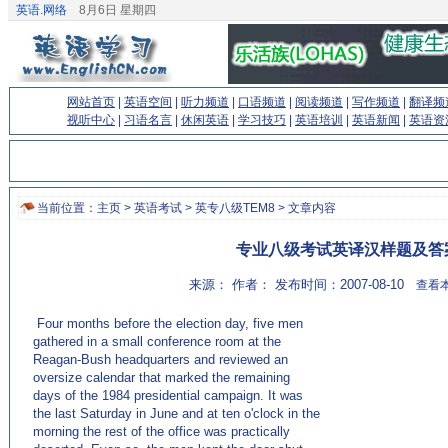
英语.网络
8月6日 星期四
网站首页
|
英语空间
|
听力频道
|
口语频道
|
阅读频道
|
写作频道
|
翻译频
视听中心
|
习语名言
|
休闲英语
|
学习技巧
|
英语培训
|
英语新闻
|
英语资
当前位置：
主页
>
英语考试
>
英专八级TEM8
> 文章内容
专业八级考试英译汉样题及答
来源： 作者： 发布时间：2007-08-10
查看本
Four months before the election day, five men
gathered in a small conference room at the
Reagan-Bush headquarters and reviewed an
oversize calendar that marked the remaining
days of the 1984 presidential campaign. It was
the last Saturday in June and at ten o'clock in the
morning the rest of the office was practically