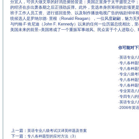
分宜人，可供大做文章的好消息俯拾皆是：美国正置身于太平盛世之中
的经济在步出萧条期之后正强劲反弹。此外，竞选本身所筹得的款项更
班子工作人员工资、进行巡回造势、以及制作播放电视广告的钱款绰绰
统候选人是罗纳尔德· 里根（Ronald Reagan），一位风度翩翩，
与约翰·F·肯尼迪（John F. Kennedy）以来的任何一位历届总统相
美国未来的前景--美国将成了一个重振军事雄风、民众富于个人进取心
你可能对下
·
英语专业八
·
专八各种题
·
专八各种题
·
专业八级考
·
专八各种题
·
专八各种题
·
专业英语八
·
专四专八的
·
英语专业八
·
2006年
上一篇：
英语专业八级考试汉译英样题及答案
下一篇：
专八各种题型的应对方法（3）