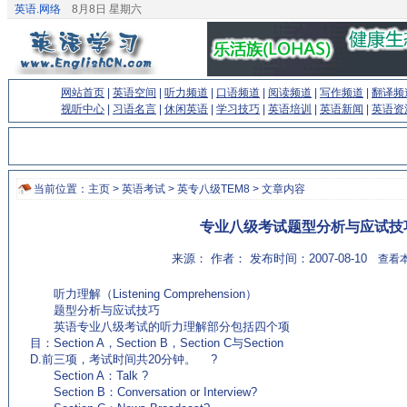
英语.网络
8月8日 星期六
网站首页
|
英语空间
|
听力频道
|
口语频道
|
阅读频道
|
写作频道
|
翻译频
视听中心
|
习语名言
|
休闲英语
|
学习技巧
|
英语培训
|
英语新闻
|
英语资
当前位置：
主页
>
英语考试
>
英专八级TEM8
> 文章内容
专业八级考试题型分析与应试技
来源： 作者： 发布时间：2007-08-10
查看本
听力理解（Listening Comprehension）
题型分析与应试技巧
英语专业八级考试的听力理解部分包括四个项
目：Section A，Section B，Section C与Section
D.前三项，考试时间共20分钟。 ?
Section A：Talk ?
Section B：Conversation or Interview?