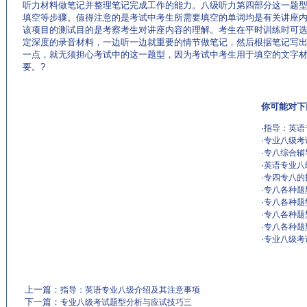
听力材料做笔记并整理笔记完成工作的能力。八级听力第四部分这一题
填空等步骤。值得注意的是考试中考生所需要填空的单词均是有关讲座
该项目的测试目的是考察考生对讲座内容的理解。考生在平时训练时可
定深度的录音材料，一边听一边就重要的情节做笔记，然后根据笔记写
一点，就无须担心考试中的这一题型，因为考试中考生用于填空的文字
要。?
你可能对下
·
指导：英语
·
专业八级考
·
专八综合辅
·
英语专业八
·
专四专八的
·
专八各种题
·
专八各种题
·
专八各种题
·
专八各种题
·
专业八级考
上一篇：
指导：英语专业八级介绍及其注意事项
下一篇：
专业八级考试题型分析与应试技巧三