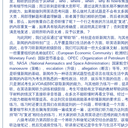
度。精听的目的在于从what， who， where， when， why 和 h
所有细节性问题；而泛听则是听懂大意即可。通过这两方面长期不懈的
的能力。如果能做到用英语思考问题，那么做对几道试题是不会有太多
大类，局部理解题和通篇理解题，前者属于我们精听的范畴，而后者则
懂，那么，如何衡量自己是否听懂了呢？一个行之有效的方法就是“复述
的内容重复一遍，如果具有较高的准确度，就说明真正听懂了；否则需
满意地复述，说明所听内容太难，应予以更换。?
(来源：专业英语学习网站 http://www.EnglishCN.com)
与此同时，我们还应通过“读”帮助“听”，特别是在听新闻方面。与其
点。新闻的内容特别广泛，几乎覆盖我们生活的各个方面。听英语新闻
因此，在学习听新闻的初级阶段，我们可以阅读一些大众媒体文献，如
一些重要组织的名称如EEC（European Economic Community）欧洲经济共
Monetary Fund）国际货币基金会、OPEC（Organization of Petroleum 
织、NASA（National Aeronautics and Space Administratio
manoeuvre（策略）、escalation（升级）、allegation（断言
是听懂新闻的基础。新闻作为一种语言测试题型也是语言在现实生活中
新闻的内容均为考生所熟悉的一般性政治、经济、娱乐等方面的信息，
只是测试考生从VOA或BBC获取新闻的能力。与其他听力练习一样，提
听。在英语新闻听力训练初级阶段，考生可借助有文字稿的教材帮助训
字材料的情况下直接听录音答题，在多次不能听懂时再看文字稿。经过
力能力都能有明显提高。在达到完全脱稿就能基本听懂新闻的要求后，
练习。练习时还要注意我们在前面提到的一个问题，即听懂是一个方面
重要细节和大意在脑海里回顾一遍或复述一遍，这对我们听力能力达到
持“听”与“复述”相结合的练习，对大家的听力及用英语进行思维的能力有
八级考试听力第四部分是一个将听力和做笔记填空结合的题型。该项目
听边做笔记，然后完成填空练习。听讲座记笔记是学生学习生活不可缺