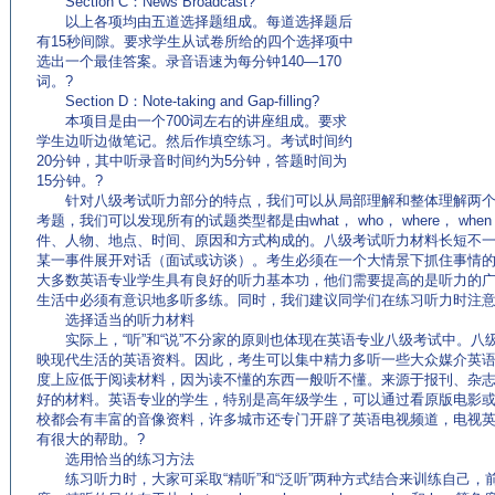
Section C：News Broadcast?
以上各项均由五道选择题组成。每道选择题后
有15秒间隙。要求学生从试卷所给的四个选择项中
选出一个最佳答案。录音语速为每分钟140—170
词。?
Section D：Note-taking and Gap-filling?
本项目是由一个700词左右的讲座组成。要求
学生边听边做笔记。然后作填空练习。考试时间约
20分钟，其中听录音时间约为5分钟，答题时间为
15分钟。?
针对八级考试听力部分的特点，我们可以从局部理解和整体理解两个
考题，我们可以发现所有的试题类型都是由what， who， where， when
件、人物、地点、时间、原因和方式构成的。八级考试听力材料长短不
某一事件展开对话（面试或访谈）。考生必须在一个大情景下抓住事情
大多数英语专业学生具有良好的听力基本功，他们需要提高的是听力的
生活中必须有意识地多听多练。同时，我们建议同学们在练习听力时注意
选择适当的听力材料
实际上，“听”和“说”不分家的原则也体现在英语专业八级考试中。八
映现代生活的英语资料。因此，考生可以集中精力多听一些大众媒介英
度上应低于阅读材料，因为读不懂的东西一般听不懂。来源于报刊、杂
好的材料。英语专业的学生，特别是高年级学生，可以通过看原版电影
校都会有丰富的音像资料，许多城市还专门开辟了英语电视频道，电视
有很大的帮助。?
选用恰当的练习方法
练习听力时，大家可采取“精听”和“泛听”两种方式结合来训练自己，