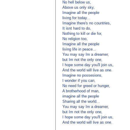
No hell below us,
Above us only sky,
Imagine all the people
living for today...
Imagine there's no countries,
It isnt hard to do,
Nothing to kill or die for,
No religion too,
Imagine all the people
living life in peace...
You may say Im a dreamer,
but Im not the only one,
I hope some day you'll join us,
And the world will live as one.
Imagine no possesions,
I wonder if you can,
No need for greed or hunger,
A brotherhood of man,
imagine all the people
Sharing all the world...
You may say Im a dreamer,
but Im not the only one,
I hope some day you'll join us,
And the world will live as one.