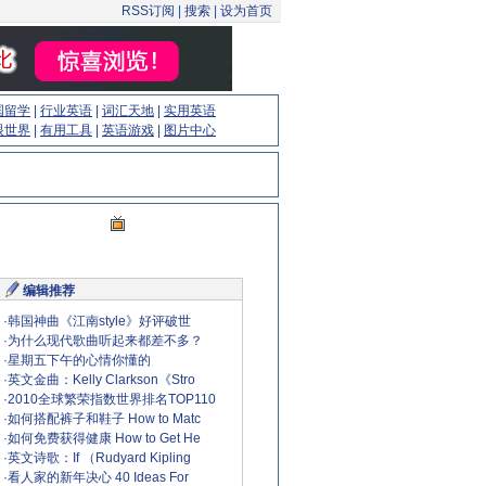
RSS订阅
|
搜索
|
设为首页
国留学
|
行业英语
|
词汇天地
|
实用英语
眼世界
|
有用工具
|
英语游戏
|
图片中心
编辑推荐
·
韩国神曲《江南style》好评破世
·
为什么现代歌曲听起来都差不多？
·
星期五下午的心情你懂的
·
英文金曲：Kelly Clarkson《Stro
·
2010全球繁荣指数世界排名TOP110
·
如何搭配裤子和鞋子 How to Matc
·
如何免费获得健康 How to Get He
·
英文诗歌：If （Rudyard Kipling
·
看人家的新年决心 40 Ideas For