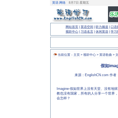
英语.网络
8月7日 星期五
网站首页
|
英语空间
|
听力频道
|
口语
视听中心
|
习语名言
|
休闲英语
|
学习
当前位置：
主页
>
视听中心
>
英语歌曲
> 
假如imag
来源：EnglishCN.com 作者
Imagine-假如世界上没有天堂、没有地
教也没有国家，所有的人分享一个世界
会怎样？
(来源：英语学习门户 http://www.EnglishCN.com)