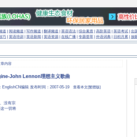
频道
|
阅读频道
|
写作频道
|
翻译频道
|
英语语法
|
综合素质
|
高阶英语
|
英语考试
|
出
技巧
|
英语培训
|
英语新闻
|
英语资源
|
在线广播
|
专题荟萃
|
外语词典
|
日积月累
|
放
文章内容
ine-John Lennon理想主义歌曲
：EnglishCN编辑 发布时间：2007-05-19
查看本文[繁體版]
狱、没有宗
，这一切将