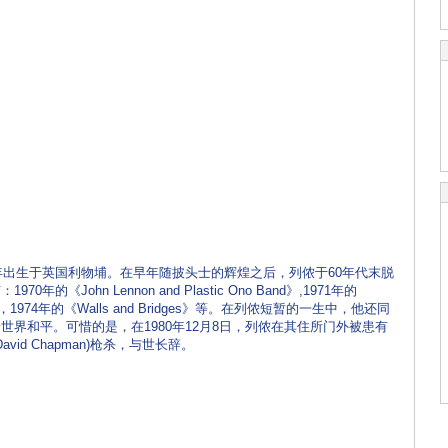
940年出生于英国利物埔。在早年随披头士的辉煌之后，列侬于60年代末脱
John Lennon and Plastic Ono Band》,1971年的
es》，1974年的《Walls and Bridges》等。在列侬短暂的一生中，他还同
界和平。可惜的是，在1980年12月8日，列侬在其住所门外被患有
vid Chapman)枪杀，与世长辞。