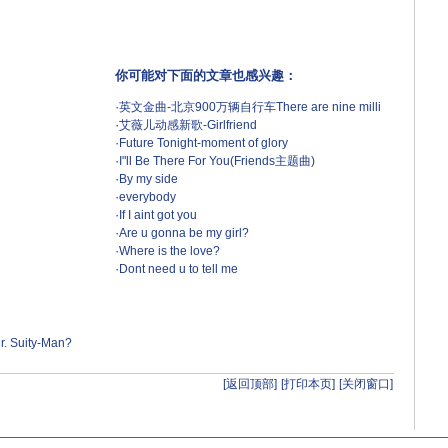
你可能对下面的文章也感兴趣：
·
英文金曲-北京900万辆自行车There are nine milli
·
艾薇儿动感新歌-Girlfriend
·
Future Tonight-moment of glory
·
I"ll Be There For You(Friends主题曲)
·
By my side
·
everybody
·
If I aint got you
·
Are u gonna be my girl?
·
Where is the love?
·
Dont need u to tell me
r. Suity-Man?
[返回顶部]
[打印本页]
[关闭窗口]