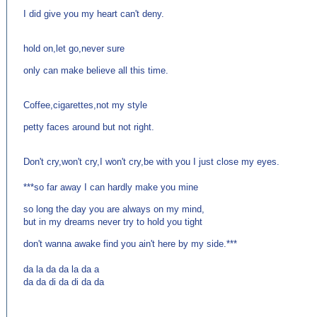
I did give you my heart can't deny.
hold on,let go,never sure
only can make believe all this time.
Coffee,cigarettes,not my style
petty faces around but not right.
Don't cry,won't cry,I won't cry,be with you I just close my eyes.
***so far away I can hardly make you mine
so long the day you are always on my mind,
but in my dreams never try to hold you tight
don't wanna awake find you ain't here by my side.***
da la da da la da a
da da di da di da da