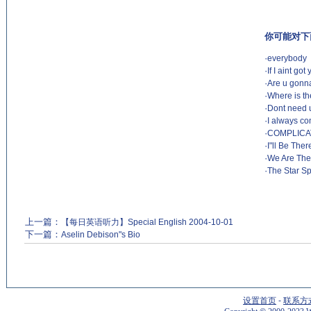
你可能对下
·
everybody
·
If I aint got
·
Are u gonna
·
Where is th
·
Dont need u
·
I always co
·
COMPLICA
·
I"ll Be Th
·
We Are The
·
The Star 
上一篇：
【每日英语听力】Special English 2004-10-01
下一篇：
Aselin Debison"s Bio
设置首页
-
联系方