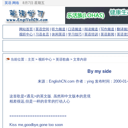
英语.网络
8月7日 星期五
网站首页
|
英语空间
|
听力频道
|
口语频道
|
阅读频道
|
写作频道
|
翻译频
视听中心
|
习语名言
|
休闲英语
|
学习技巧
|
英语培训
|
英语新闻
|
英语资
当前位置：
主页
>
视听中心
>
英语歌曲
> 文章内容
By my side
来源：EnglishCN.com 作者：ying 发布时间：2000-01
这首歌是<遇见>的英文版. 虽然和中文版本的意境
相差很远,但是一样的非常的打动人心
(来源：英语杂志
http://www.EnglishCN.com)
=========================
Kiss me,goodbye,gone too soon