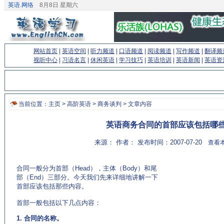
英语.网络
8月8日 星期六
网站首页
|
英语空间
|
听力频道
|
口语频道
|
阅读频道
|
写作频道
|
翻译频
视听中心
|
习语名言
|
休闲英语
|
学习技巧
|
英语培训
|
英语新闻
|
英语资
当前位置：
主页
>
高阶英语
>
商务谈判
> 文章内容
英语商务合同的首部应该包括哪
来源： 作者： 发布时间：2007-07-20
查看本
合同一般分为首部（Head），主体（Body）和尾
部（End）三部分。今天我们先来详细地讲解一下
首部应该包括那些内容。
(来源：专业英语学习网站 http://www.EnglishCN.com)
首部一般包括以下几点内容：
1. 合同的名称。