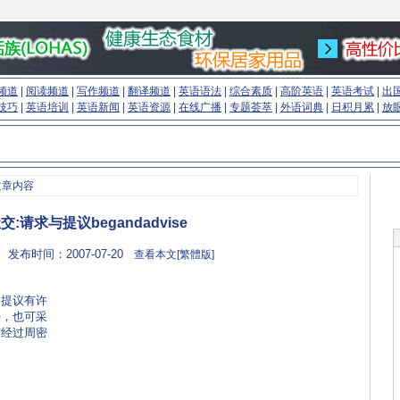
频道
|
阅读频道
|
写作频道
|
翻译频道
|
英语语法
|
综合素质
|
高阶英语
|
英语考试
|
出
技巧
|
英语培训
|
英语新闻
|
英语资源
|
在线广播
|
专题荟萃
|
外语词典
|
日积月累
|
放
文章内容
:请求与提议begandadvise
 发布时间：2007-07-20
查看本文[繁體版]
和提议有许
法，也可采
有经过周密
.com)