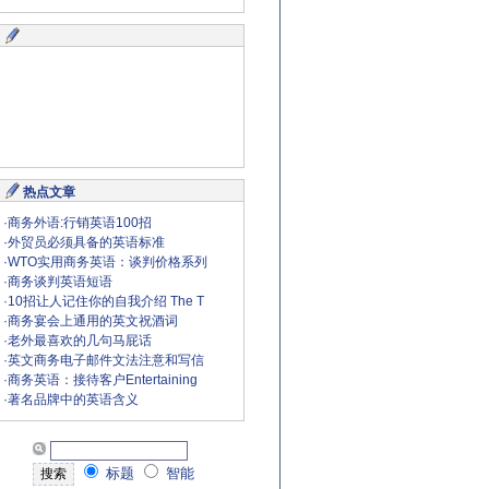
热点文章
·
商务外语:行销英语100招
·
外贸员必须具备的英语标准
·
WTO实用商务英语：谈判价格系列
·
商务谈判英语短语
·
10招让人记住你的自我介绍 The T
·
商务宴会上通用的英文祝酒词
·
老外最喜欢的几句马屁话
·
英文商务电子邮件文法注意和写信
·
商务英语：接待客户Entertaining
·
著名品牌中的英语含义
标题
智能