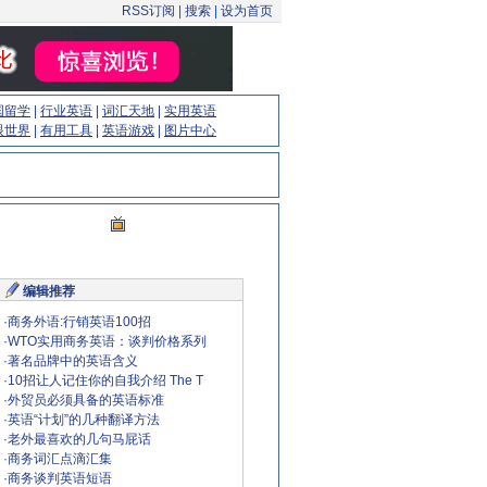
RSS订阅
|
搜索
|
设为首页
国留学
|
行业英语
|
词汇天地
|
实用英语
眼世界
|
有用工具
|
英语游戏
|
图片中心
编辑推荐
·
商务外语:行销英语100招
·
WTO实用商务英语：谈判价格系列
·
著名品牌中的英语含义
·
10招让人记住你的自我介绍 The T
·
外贸员必须具备的英语标准
·
英语“计划”的几种翻译方法
·
老外最喜欢的几句马屁话
·
商务词汇点滴汇集
·
商务谈判英语短语