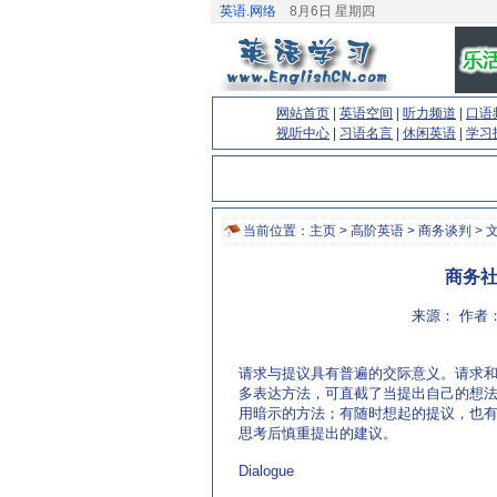
英语.网络
8月6日 星期四
网站首页
|
英语空间
|
听力频道
|
口语
视听中心
|
习语名言
|
休闲英语
|
学习
当前位置：
主页
>
高阶英语
>
商务谈判
> 
商务社交
来源： 作者：
请求与提议具有普遍的交际意义。请求
多表达方法，可直截了当提出自己的想
用暗示的方法；有随时想起的提议，也
思考后慎重提出的建议。
(来源：老牌的英语学习网站 http://www.EnglishCN
Dialogue