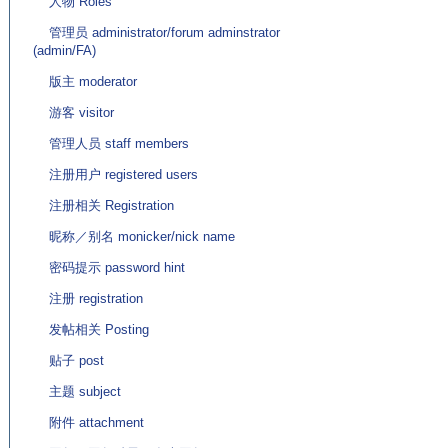
人物 Roles
管理员 administrator/forum adminstrator
(admin/FA)
版主 moderator
游客 visitor
管理人员 staff members
注册用户 registered users
注册相关 Registration
昵称／别名 monicker/nick name
密码提示 password hint
注册 registration
发帖相关 Posting
贴子 post
主题 subject
附件 attachment