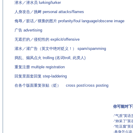
潜水／潜水员 lurking/lurker
人身攻击／挑衅 personal attacks/flames
侮辱／脏话／猥亵的图片 profanity/foul language/obscene image
广告 advertising
无遮拦的／侵犯性的 explicit/offensive
灌水／灌广告（英文中绝对贬义！） spam/spamming
捣乱、煽风点火 trolling (名词troll, 此类人)
重复注册 multiple registration
回复里面套回复 step-laddering
在各个版面重复张贴（贬） cross post/cross posting
你可能对下
·
“气质”英语怎
·
“帅呆了”英
·
“吃豆腐”英
·
单身怎么说 ？