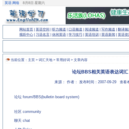
英语.网络
8月8日 星期六
网站首页
|
英语空间
|
听力频道
|
口语频道
|
阅读频道
|
写作频道
|
翻译频
视听中心
|
习语名言
|
休闲英语
|
学习技巧
|
英语培训
|
英语新闻
|
英语资
当前位置：
主页
>
词汇天地
>
常用好词
> 文章内容
论坛BBS相关英语表达词汇
来源： 作者： 发布时间：2007-09-29
查看本
论坛 forum/BBS(bulletin board system)
(来源：老牌的英语
学习网站 http://www.EnglishCN.com)
社区 community
聊天 chat