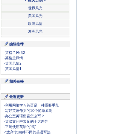
- 相关分类 -
世界风光
美国风光
欧陆风情
澳洲风光
编辑推荐
·
英格兰风情2
·
英格兰风情
·
英国风情2
·
英国风情1
相关链接
最近更新
·
利用网络学习英语是一种重要手段
·
写好英语作文的10个简单原则
·
办公室英语留言怎么写？
·
英汉文化中常见的十大差异
·
正确使用英语的“笑”
·
“放弃”的四种不同的英语写法