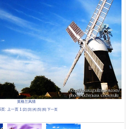
英格兰风情
6页: 上一页 1
[2]
[3]
[4]
[5]
[6]
下一页