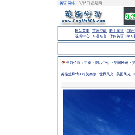
英语.网络
8月6日 星期四
网站首页
|
英语空间
|
听力频道
|
口语
视听中心
|
习语名言
|
休闲英语
|
学习
当前位置：
主页
>
图片中心
>
英国风光
> 
英格兰风情3 相关类别 :
世界风光
|
美国风光
|