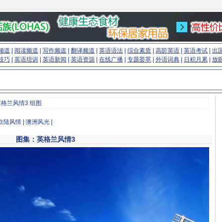
频道
|
阅读频道
|
写作频道
|
翻译频道
|
英语语法
|
综合素质
|
高阶英语
|
英语考试
|
出
技巧
|
英语培训
|
英语新闻
|
英语资源
|
在线广播
|
专题荟萃
|
外语词典
|
日积月累
|
放
英格兰风情3 组图
欧陆风情
|
澳洲风光
|
图集：英格兰风情3