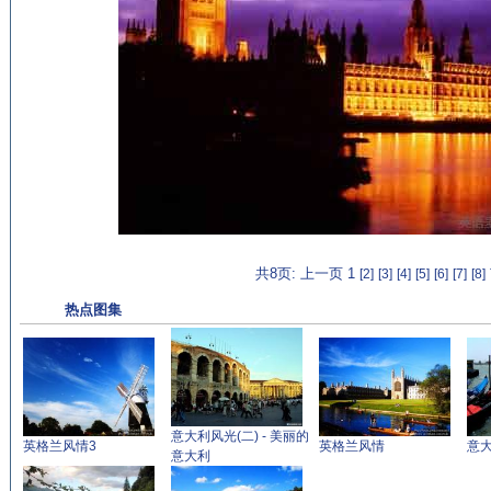
共8页: 上一页 1
[2]
[3]
[4]
[5]
[6]
[7]
[8]
热点图集
意大利风光(二) - 美丽的
英格兰风情3
英格兰风情
意大
意大利