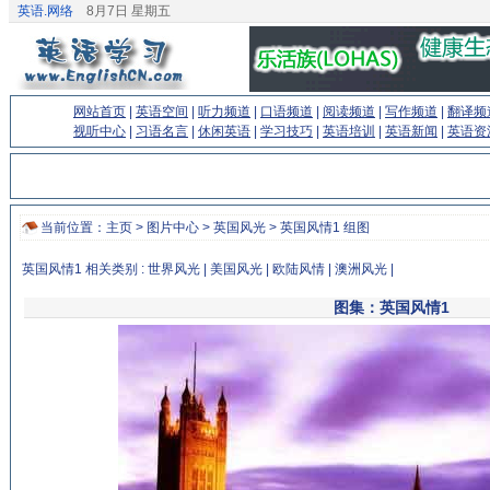
英语.网络
8月7日 星期五
网站首页
|
英语空间
|
听力频道
|
口语频道
|
阅读频道
|
写作频道
|
翻译频
视听中心
|
习语名言
|
休闲英语
|
学习技巧
|
英语培训
|
英语新闻
|
英语资
当前位置：
主页
>
图片中心
>
英国风光
> 英国风情1 组图
英国风情1 相关类别 :
世界风光
|
美国风光
|
欧陆风情
|
澳洲风光
|
图集：英国风情1