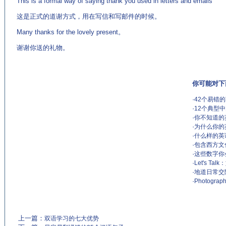
This is a formal way of saying thank you used in letters and emails
这是正式的道谢方式，用在写信和写邮件的时候。
Many thanks for the lovely present。
谢谢你送的礼物。
你可能对下
·
42个易错
·
12个典型
·
你不知道的
·
为什么你的
·
什么样的英
·
包含西方文
·
这些数字你
·
Let's 
·
地道日常交
·
Photograp
上一篇：
双语学习的七大优势