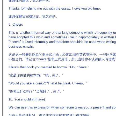
谢谢你的建议，我欠你一次。
Thanks for helping me out with the essay. I owe you big time。
谢谢你帮我完成论文。我欠你的。
9. Cheers
This is another informal way of thanking someone which is frequently us
have adopted this word and sometimes use it inappropriately in written
“cheers” is used informally and therefore shouldn’t be used when writing
business emails。
这是另一种表达谢意的非正式用语，经常出现在英式英语中。一些同学
不恰当的。请记住“cheers”是非正式用语，所以当给你不认识的人写
‘Here’s that book you wanted to borrow.’ ‘Oh, cheers.‘
“这是你要借的那本书。”“哦，谢了。”
“Would you like a drink?” “That’d be great. Cheers。”
“要喝点什么吗？” “当然好了，谢了。”
10. You shouldn’t (have)
We can use this expression when someone gives you a present and you
当有人给你送礼物，你又非常惊讶的时候可以说这句话。