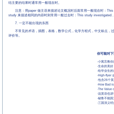
结主要的结果时通常用一般现在时。
注意：用paper 做主语来描述论文概况时后面常用一般现在时：This paper a
study 来描述相同的内容时则常用一般过去时：This study investigated
7. 一定不能出现的东西
不常见的术语，插图，表格，数学公式，化学方程式，中文标点，过
评价等。
你可能对下
·
小寓言教你
·
生命的美好
·
给毕业生的
·
High-flye
·
包含26个
·
How Bad is
·
The Value o
·
说英语也讲
·
秘鲁不能因为醉酒
·
三国演义经