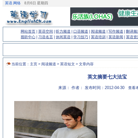
英语.网络
8月6日 星期四
网站首页
|
英语空间
|
听力频道
|
口语频道
|
阅读频道
|
写作频道
|
翻译频
视听中心
|
习语名言
|
休闲英语
|
学习技巧
|
英语培训
|
英语新闻
|
英语资
当前位置：
主页
>
阅读频道
>
英语短文
> 文章内容
英文摘要七大法宝
来源： 作者： 发布时间：2012-04-30
查看本