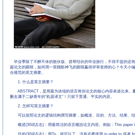
(来源：www.EnglishCN.com)
毕业季除了不醉不休的散伙饭、搭帮结伙的毕业旅行，不得不提的还有
篇论文的眼睛，如何用一双顾盼神飞的眼睛赢得评审老师的心？今天小
合规范的英文摘要。
1. 什么是英文摘要？
ABSTRACT，是用最为浓缩的语言将你论文的核心内容表述出来。
删去属于二缺青年的“机器译文”！只留下普通、平实的内容。
2. 怎样写英文摘要？
可以按照论文的逻辑结构撰写摘要，如概述、目的、方法、结果、结
概述(30词左右)：用最简洁的语言概括论文内容。例如：This paper is… 或 T
目的(30词左右)：用To…就可以了，没有必要使用 in order to 或者 for t