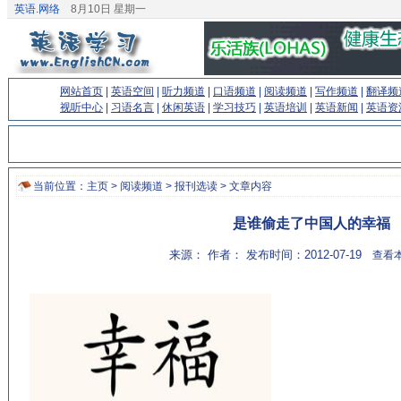
英语.网络
8月10日 星期一
网站首页
|
英语空间
|
听力频道
|
口语频道
|
阅读频道
|
写作频道
|
翻译频
视听中心
|
习语名言
|
休闲英语
|
学习技巧
|
英语培训
|
英语新闻
|
英语资
当前位置：
主页
>
阅读频道
>
报刊选读
> 文章内容
是谁偷走了中国人的幸福
来源： 作者： 发布时间：2012-07-19
查看本