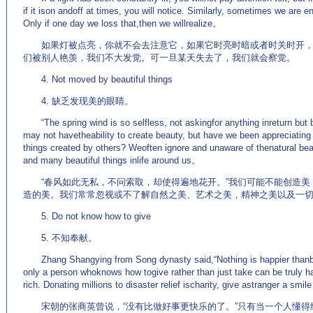
if it ison andoff at times, you will notice. Similarly, sometimes we are e
Only if one day we loss that,then we willrealize。
如果灯被点亮，你就不会去注意它，如果它时亮时暗或者时关时开，
们被别人艳羡，我们不大发觉。可一旦某天失去了，我们就会察觉。
4. Not moved by beautiful things
4. 缺乏发现美的眼睛。
“The spring wind is so selfless, not askingfor anything inreturn but
may not havetheability to create beauty, but have we been appreciating 
things created by others? Weoften ignore and unaware of thenatural beaut
and many beautiful things inlife around us。
“春风如此无私，不问索取，却使得遍地花开。”我们可能不能创造美
造的美。我们常常忽视或不了解自然之美、艺术之美，精神之美以及一
5. Do not know how to give
5. 不知奉献。
Zhang Shangying from Song dynasty said,“Nothing is happier thanb
only a person whoknows how togive rather than just take can be truly hap
rich. Donating millions to disaster relief ischarity, give astranger a smil
宋朝的张商英曾说，“没有比做好事更快乐的了。”只有当一个人懂得