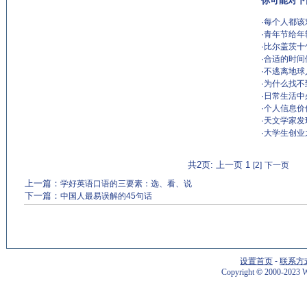
你可能对下
·
每个人都该
·
青年节给年
·
比尔盖茨十
·
合适的时间
·
不逃离地球
·
为什么找不
·
日常生活中
·
个人信息价值
·
天文学家发
·
大学生创业
共2页: 上一页 1
[2]
下一页
上一篇：
学好英语口语的三要素：选、看、说
下一篇：
中国人最易误解的45句话
设置首页
-
联系方
Copyright
©
2000-2023 W