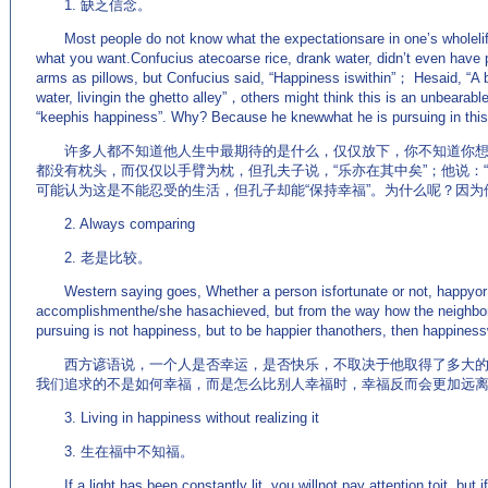
1. 缺乏信念。
Most people do not know what the expectationsare in one’s wholelife
what you want.Confucius atecoarse rice, drank water, didn’t even have
arms as pillows, but Confucius said, “Happiness iswithin”； Hesaid, “A b
water, livingin the ghetto alley”，others might think this is an unbearabl
“keephis happiness”. Why? Because he knewwhat he is pursuing in this
许多人都不知道他人生中最期待的是什么，仅仅放下，你不知道你想
都没有枕头，而仅仅以手臂为枕，但孔夫子说，“乐亦在其中矣”；他说：
可能认为这是不能忍受的生活，但孔子却能“保持幸福”。为什么呢？因
2. Always comparing
2. 老是比较。
Western saying goes, Whether a person isfortunate or not, happyor 
accomplishmenthe/she hasachieved, but from the way how the neighbo
pursuing is not happiness, but to be happier thanothers, then happines
西方谚语说，一个人是否幸运，是否快乐，不取决于他取得了多大的
我们追求的不是如何幸福，而是怎么比别人幸福时，幸福反而会更加远
3. Living in happiness without realizing it
3. 生在福中不知福。
If a light has been constantly lit, you willnot pay attention toit, but if 