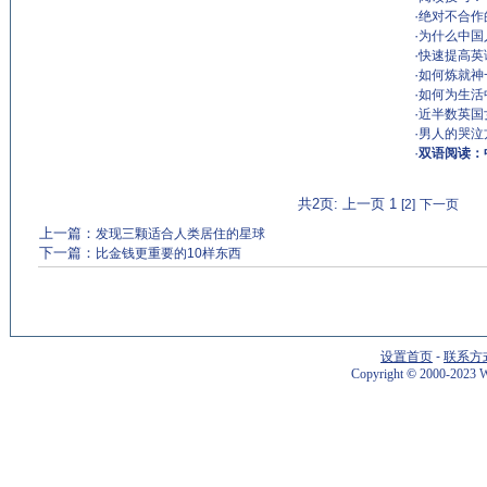
·
绝对不合作
·
为什么中国
·
快速提高英
·
如何炼就神
·
如何为生活
·
近半数英国
·
男人的哭泣
·
双语阅读：
共2页: 上一页 1
[2]
下一页
上一篇：
发现三颗适合人类居住的星球
下一篇：
比金钱更重要的10样东西
设置首页
-
联系方
Copyright
©
2000-2023 W