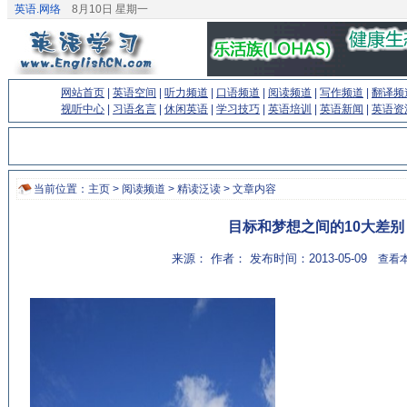
英语.网络
8月10日 星期一
网站首页
|
英语空间
|
听力频道
|
口语频道
|
阅读频道
|
写作频道
|
翻译频
视听中心
|
习语名言
|
休闲英语
|
学习技巧
|
英语培训
|
英语新闻
|
英语资
当前位置：
主页
>
阅读频道
>
精读泛读
> 文章内容
目标和梦想之间的10大差别
来源： 作者： 发布时间：2013-05-09
查看本