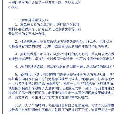
一些问题向考生介绍了一些考前冲刺、考场应试的
小技巧。
(来源：http://www.EnglishCN.com)
一、职称外语考试技巧
1、避免被太专的文章缠住：进行练习的阅读
材料不要选得太专，如专业词汇过多的文章等，科
普知识类的文章比较合适。
2、打通看教材：职称英语等级考试分为综合类、理工类、卫生类三
可翻看其它两类的教材，其中一些题目涉及的知识可能对你有所帮助。
3、掐时间做题：每天保证至少2个小时的复习时间，重点可以放在做
好按照考试规则，坚持2个小时做完一套试卷，也可以按照分值计算出每
4、总结犯过的错误：把以前做过的题目翻一遍，总结做错的题目所
5、如何利用词典：翻词典有门道依据职称外语考试的考场规则，考
得带电子词典及社会上专门为此考试编写的词典，例如名称上打着“职称
中，很多考生把词典当成“救命稻草”，抱着一大堆各种类型的词典进考
就是因为翻词典而浪费了大量的时间无法做完试卷，因此，培训老师建
考试中的第一部分词汇题，老师建议考生带一本同义词词典或双解词典
某一英文单词，考生可以非常方便地在注解中找到答案。
其次，为了节省时间，考生最好是带自己经常使用、习惯了其编排规
少数考生对英语词典中字母表排列顺序的规律都不了解，这等于把这一