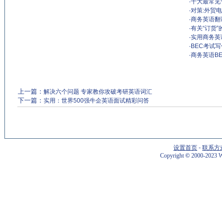
·
十大最常见管理错
·
对策:外贸
·
商务英语翻
·
有关“订货
·
实用商务英
·
BEC考试
·
商务英语B
上一篇：
解决六个问题 专家教你攻破考研英语词汇
下一篇：
实用：世界500强牛企英语面试精彩问答
设置首页
-
联系方
Copyright
©
2000-2023 W