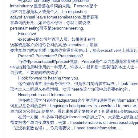
例如Our company hasthebest personnel
intheindustry.重音落在单词的末尾。Personal是个
形容词意思是私人或是个人。Im requesting
adayof annual leave forpersonalreasons.重音容落
在单词的开头。如果你不仔细，你就可能说成
personalmeeting而不是personnelmeeting.
Executive
executive是公司的管理人员。如果你正在向
访客或是客户介绍你公司的高层executives，那就
要注意单词的发音喽！如果你将重音落在u上，那么executive马上就听起来
Present? Presentate? Presentation?
当你作presentation时present信息。Present是个动词意思是将某物呈
中推出新信息时使用的一种形式。许多人－就算是一些英语的本土人士－认为presen
词形式。不要犯同样的错误！
I look forward to hearing from you.
这个短语通常用于商务信件中。但是学习英语者常写成，I look forward t
语本土人士听起来有些滑稽。动词 hear在这个短语中总是要有ing的。
Headquarters and Information
许多的英语学习者把headquarters这个单词的s漏掉而在information.
词意思是公司的总部：Imgoingto headquarters this weekend to meet w
单词因为它是以s.结尾的。看起来象是个复数名词！但是漏掉s会把headquarter
在另一方面，许多学习者在information后加上了s。大多数人的
需要把这个单词变成复数，例如，Ineedinformations on overseasstu
（它没有复数名词）。你只需要说，I need someinformation. ...