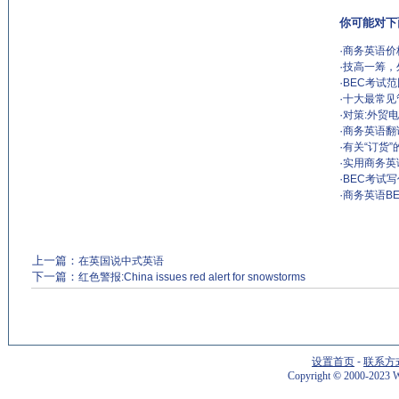
你可能对下
·
商务英语价
·
技高一筹，
·
BEC考试范
·
十大最常见管理错
·
对策:外贸
·
商务英语翻
·
有关“订货
·
实用商务英
·
BEC考试
·
商务英语B
上一篇：
在英国说中式英语
下一篇：
红色警报:China issues red alert for snowstorms
设置首页
-
联系方
Copyright
©
2000-2023 W