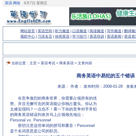
英语.网络
8月7日 星期五
网站首页
|
英语空间
|
听力频道
|
口语频道
|
阅读频道
|
写作频道
|
翻译频
视听中心
|
习语名言
|
休闲英语
|
学习技巧
|
英语培训
|
英语新闻
|
英语资
当前位置：
主页
>
英语考试
>
商务英语
> 文章内容
商务英语中易犯的五个错误
来源： 作者： 发布时间：2008-01-28
查看本
在竞争激烈的商务世界，你需要占领所有的优
势。并且无懈可击的英语能让你独占鳌头。你认为
太难实现吗？一点也不！看一下你的竞争对手常犯
的商务英语错误列表并马上占领领先地位：
Personal vs. Personnel
密切注意这些单词的拼写和重音！Personnel
是个名词意思是公司的职员。