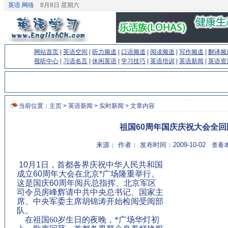
英语.网络
8月8日 星期六
网站首页
|
英语空间
|
听力频道
|
口语频道
|
阅读频道
|
写作频道
|
翻译频
视听中心
|
习语名言
|
休闲英语
|
学习技巧
|
英语培训
|
英语新闻
|
英语资
当前位置：
主页
>
英语新闻
>
实时新闻
> 文章内容
祖国60周年国庆庆祝大会全回
来源： 作者： 发布时间：2009-10-02
查看本
10月1日，首都各界庆祝中华人民共和国
成立60周年大会在北京*广场隆重举行。
这是国庆60周年阅兵总指挥、北京军区
司令员房峰辉请中共中央总书记、国家主
席、中央军委主席胡锦涛开始检阅受阅部
队。
在祖国60岁生日的夜晚，*广场华灯初