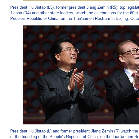
President Hu Jintao (L5), former president Jiang Zemin (R5), top legis
Jiabao (R4) and other state leaders, watch the celebrations for the 60th
People's Republic of China, on the Tian'anmen Rostrum in Beijing, Octo
President Hu Jintao (L) and former president Jiang Zemin (R) watch the 
of the founding of the People's Republic of China, on the Tian'anmen Ro