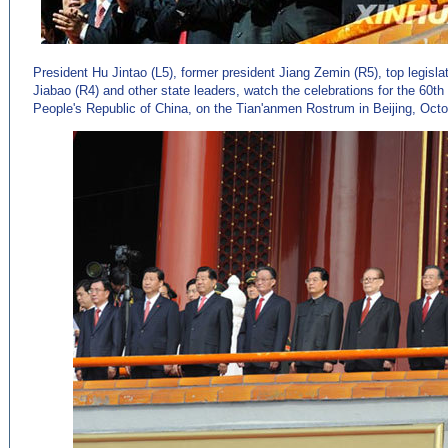
President Hu Jintao (L5), former president Jiang Zemin (R5), top legis
Jiabao (R4) and other state leaders, watch the celebrations for the 60th
People's Republic of China, on the Tian'anmen Rostrum in Beijing, Octo