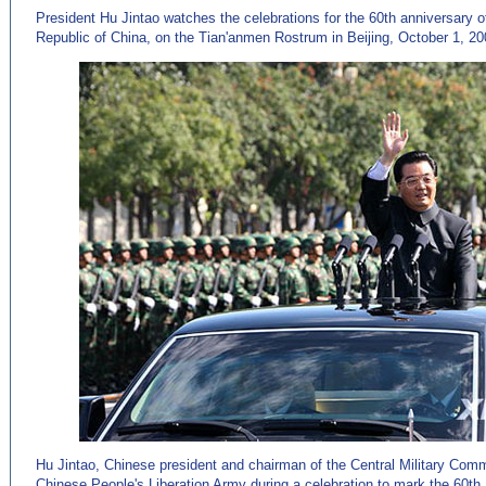
President Hu Jintao watches the celebrations for the 60th anniversary o
Republic of China, on the Tian'anmen Rostrum in Beijing, October 1, 20
Hu Jintao, Chinese president and chairman of the Central Military Comm
Chinese People's Liberation Army during a celebration to mark the 60th 