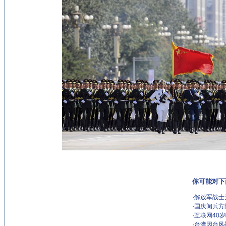
你可能对下
·
解放军战士
·
国庆阅兵方
·
互联网40
·
台湾因台风