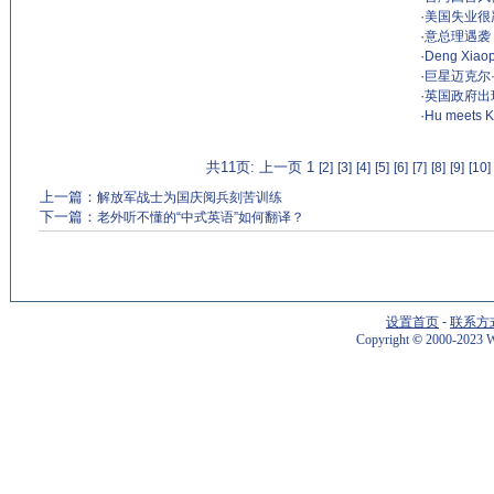
·
美国失业很
·
意总理遇袭
·
Deng Xiaop
·
巨星迈克尔
·
英国政府出
·
Hu meets KM
共11页: 上一页 1
[2]
[3]
[4]
[5]
[6]
[7]
[8]
[9]
[10]
上一篇：
解放军战士为国庆阅兵刻苦训练
下一篇：
老外听不懂的“中式英语”如何翻译？
设置首页
-
联系方
Copyright
©
2000-2023 W