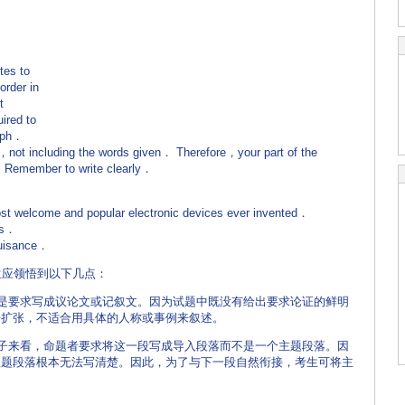
tes to
order in
t
ired to
raph．
，not including the words given． Therefore，your part of the
．Remember to write clearly．
st welcome and popular electronic devices ever invented．
ys．
uisance．
生应领悟到以下几点：
不是要求写成议论文或记叙文。因为试题中既没有给出要求论证的鲜明
来扩张，不适合用具体的人称或事例来叙述。
句子来看，命题者要求将这一段写成导入段落而不是一个主题段落。因
主题段落根本无法写清楚。因此，为了与下一段自然衔接，考生可将主