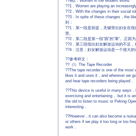
??例2：Women in the Modern World
??1．Women are playing an increasingly 
??2．With the changes in their social r
??3．In spite of these changes，the 
到：
??1．第一段是前提，关键突出妇女在
垫。
??2．第二段是第一段“因”的“果”。正
??3．第三段指出妇女解放运动的不足
??4．注意：妇女解放运动是一个很大
??参考样文：
??（I）The Tape Recorder
??The tape recorder is one of the most
likes it and uses it，and wherever we 
and hear tape recorders being played．
??This device is useful in many ways．It
exercising and entertaining， but it is a
the old to listen to music or Peking Ope
interesting．
??However，it can also become a nuisance
or others if we play it too long or too
work．