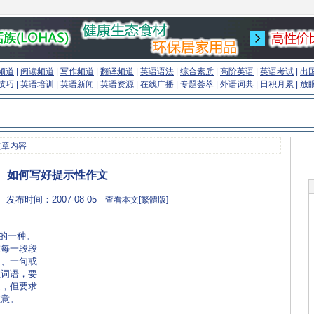
频道
|
阅读频道
|
写作频道
|
翻译频道
|
英语语法
|
综合素质
|
高阶英语
|
英语考试
|
出
技巧
|
英语培训
|
英语新闻
|
英语资源
|
在线广播
|
专题荟萃
|
外语词典
|
日积月累
|
放
文章内容
如何写好提示性作文
 发布时间：2007-08-05
查看本文[繁體版]
见的一种。
在每一段段
句、一句或
性词语，要
定，但要求
注意。
(来源：