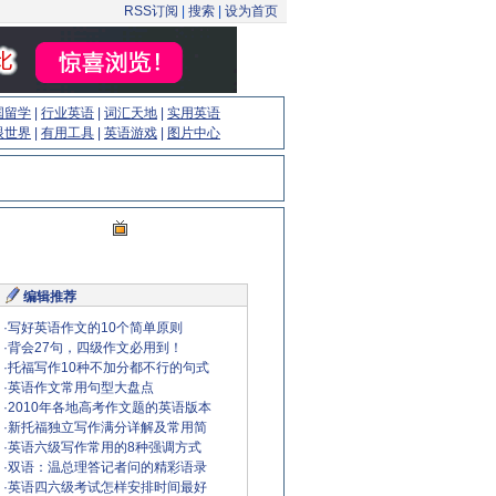
RSS订阅
|
搜索
|
设为首页
国留学
|
行业英语
|
词汇天地
|
实用英语
眼世界
|
有用工具
|
英语游戏
|
图片中心
编辑推荐
·
写好英语作文的10个简单原则
·
背会27句，四级作文必用到！
·
托福写作10种不加分都不行的句式
·
英语作文常用句型大盘点
·
2010年各地高考作文题的英语版本
·
新托福独立写作满分详解及常用简
·
英语六级写作常用的8种强调方式
·
双语：温总理答记者问的精彩语录
·
英语四六级考试怎样安排时间最好