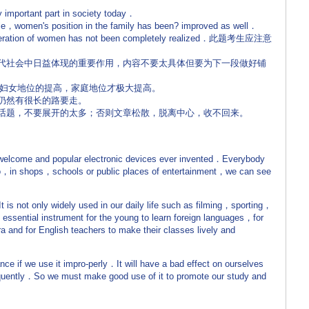
important part in society today．
ole，women's position in the family has been? improved as well．
liberation of women has not been completely realized．此题考生应注意
现代社会中日益体现的重要作用，内容不要太具体但要为下一段做好铺
因为妇女地位的提高，家庭地位才极大提高。
，仍然有很长的路要走。
的话题，不要展开的太多；否则文章松散，脱离中心，收不回来。
 welcome and popular electronic devices ever invented．Everybody
go，in shops，schools or public places of entertainment，we can see
 is not only widely used in our daily life such as filming，sporting，
n essential instrument for the young to learn foreign languages，for
ra and for English teachers to make their classes lively and
 if we use it impro-perly．It will have a bad effect on ourselves
 frequently．So we must make good use of it to promote our study and