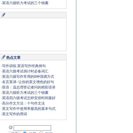
·
英语六级听力考试的三个锦囊
热点文章
·
写作训练:英语写作经典例句
·
英语六级考试倒计时必备词汇
·
英语六级写作常用的8种强调方式
·
名言英译- 让你的英文增色的好句
·
双语：温总理答记者问的精彩语录
·
英语六级听力考试的三个锦囊
·
英语四六级考试怎样安排时间最好
·
高分作文方法：十句作文法
·
英文写作中使用率最高的基本句式
·
英文写作的用词