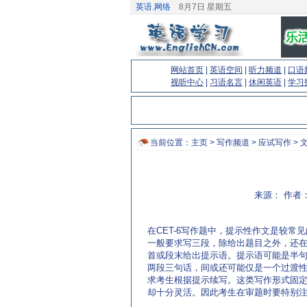
英语.网络
8月7日 星期五
网站首页
|
英语空间
|
听力频道
|
口语
视听中心
|
习语名言
|
休闲英语
|
学习
当前位置：
主页
>
写作频道
>
应试写作
> 
来源： 作者：
在CET-6写作题中，提示性作文是较常
一般要求写三段，除给出题目之外，还
首或段末给出提示语。提示语可能是半
两段三句话，间或还可能仅是一个过渡
求考生根据提示续写。这类写作形式固
却十分灵活。因此考生在审题时要特别
www.EnglishCN.com)