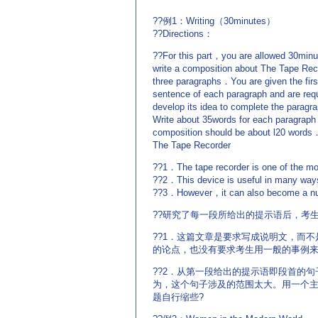
??例1：Writing（30minutes）
??Directions：
??For this part，you are allowed 30minu
write a composition about The Tape Rec
three paragraphs．You are given the firs
sentence of each paragraph and are requ
develop its idea to complete the parag
Write about 35words for each paragraph
composition should be about l20 words
The Tape Recorder
??1．The tape recorder is one of the mo
??2．This device is useful in many wa
??3．However，it can also become a n
??研究了每一段所给出的提示语后，考
??1．这篇文章是要求写成说明文，而
的论点，也没有要求考生用一般的事例
??2．从第一段给出的提示语即段首的
为，这个句子涉及的范围太大。用一个
题自行缩些?