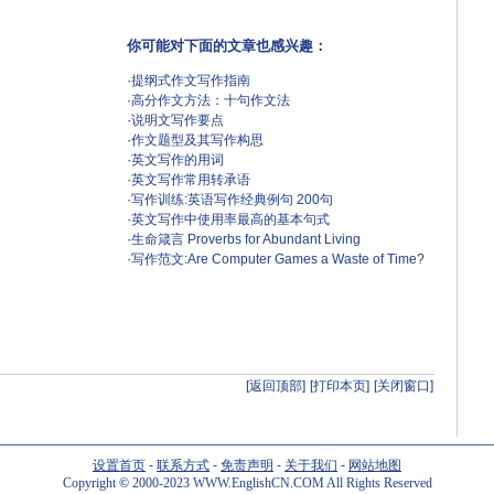
你可能对下面的文章也感兴趣：
·
提纲式作文写作指南
·
高分作文方法：十句作文法
·
说明文写作要点
·
作文题型及其写作构思
·
英文写作的用词
·
英文写作常用转承语
·
写作训练:英语写作经典例句 200句
·
英文写作中使用率最高的基本句式
·
生命箴言 Proverbs for Abundant Living
·
写作范文:Are Computer Games a Waste of Time?
[返回顶部]
[打印本页]
[关闭窗口]
设置首页
-
联系方式
-
免责声明
-
关于我们
-
网站地图
Copyright
©
2000-2023 WWW.EnglishCN.COM All Rights Reserved