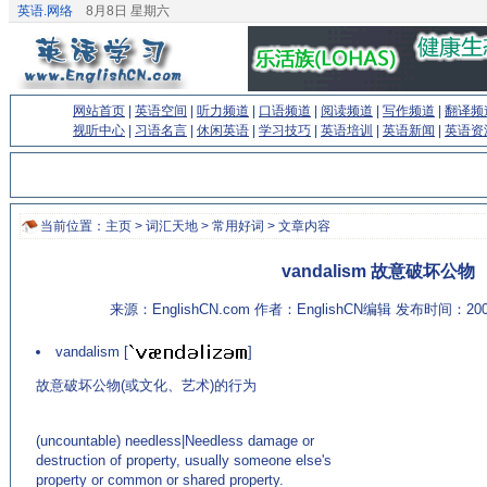
英语.网络
8月8日 星期六
网站首页
|
英语空间
|
听力频道
|
口语频道
|
阅读频道
|
写作频道
|
翻译频
视听中心
|
习语名言
|
休闲英语
|
学习技巧
|
英语培训
|
英语新闻
|
英语资
当前位置：
主页
>
词汇天地
>
常用好词
> 文章内容
vandalism 故意破坏公物
来源：EnglishCN.com 作者：EnglishCN编辑 发布时间：200
vandalism [
]
故意破坏公物(或文化、艺术)的行为
(来源：专业英语学习网站
http://www.EnglishCN.com)
(uncountable) needless|Needless damage or
destruction of property, usually someone else's
property or common or shared property.