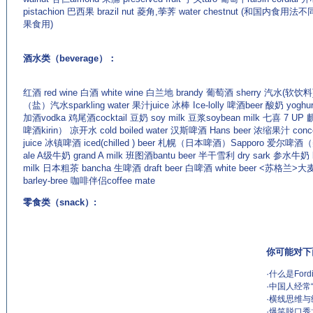
pistachion 巴西果 brazil nut 菱角,荸荠 water chestnut (和国内食用
果食用)
酒水类（beverage）：
红酒 red wine 白酒 white wine 白兰地 brandy 葡萄酒 sherry 汽水(软饮料)
（盐）汽水sparkling water 果汁juice 冰棒 Ice-lolly 啤酒beer 酸奶 yoghu
加酒vodka 鸡尾酒cocktail 豆奶 soy milk 豆浆soybean milk 七喜 7 
啤酒kirin） 凉开水 cold boiled water 汉斯啤酒 Hans beer 浓缩果汁 conce
juice 冰镇啤酒 iced(chilled ) beer 札幌（日本啤酒）Sapporo 爱尔啤
ale A级牛奶 grand A milk 班图酒bantu beer 半干雪利 dry sark 参水牛奶 
milk 日本粗茶 bancha 生啤酒 draft beer 白啤酒 white beer <苏格兰>
barley-bree 咖啡伴侣coffee mate
零食类（snack）:
你可能对下
·
什么是For
·
中国人经常
·
横线思维与纵向
·
爆笑脱口秀