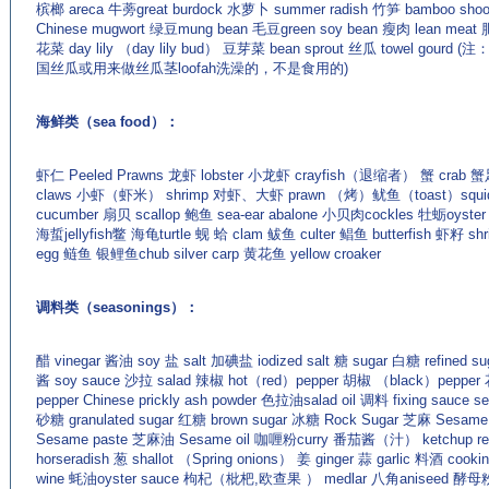
槟榔 areca 牛蒡great burdock 水萝卜 summer radish 竹笋 bamboo sho
Chinese mugwort 绿豆mung bean 毛豆green soy bean 瘦肉 lean meat
花菜 day lily （day lily bud） 豆芽菜 bean sprout 丝瓜 towel gourd (
国丝瓜或用来做丝瓜茎loofah洗澡的，不是食用的)
海鲜类（sea food）：
虾仁 Peeled Prawns 龙虾 lobster 小龙虾 crayfish（退缩者） 蟹 crab 蟹
claws 小虾（虾米） shrimp 对虾、大虾 prawn （烤）鱿鱼（toast）squi
cucumber 扇贝 scallop 鲍鱼 sea-ear abalone 小贝肉cockles 牡蛎oyste
海蜇jellyfish鳖 海龟turtle 蚬 蛤 clam 鲅鱼 culter 鲳鱼 butterfish 虾籽 shr
egg 鲢鱼 银鲤鱼chub silver carp 黄花鱼 yellow croaker
调料类（seasonings）：
醋 vinegar 酱油 soy 盐 salt 加碘盐 iodized salt 糖 sugar 白糖 refined su
酱 soy sauce 沙拉 salad 辣椒 hot（red）pepper 胡椒 （black）pepper 
pepper Chinese prickly ash powder 色拉油salad oil 调料 fixing sauce s
砂糖 granulated sugar 红糖 brown sugar 冰糖 Rock Sugar 芝麻 Sesa
Sesame paste 芝麻油 Sesame oil 咖喱粉curry 番茄酱（汁） ketchup r
horseradish 葱 shallot （Spring onions） 姜 ginger 蒜 garlic 料酒 cooki
wine 蚝油oyster sauce 枸杞（枇杷,欧查果 ） medlar 八角aniseed 酵母粉