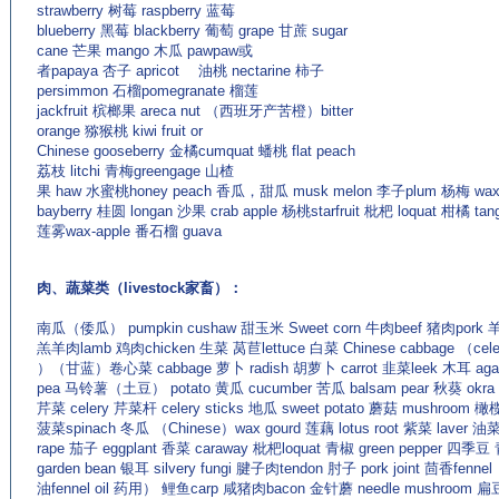
strawberry 树莓 raspberry 蓝莓
blueberry 黑莓 blackberry 葡萄 grape 甘蔗 sugar
cane 芒果 mango 木瓜 pawpaw或
者papaya 杏子 apricot 油桃 nectarine 柿子
persimmon 石榴pomegranate 榴莲
jackfruit 槟榔果 areca nut （西班牙产苦橙）bitter
orange 猕猴桃 kiwi fruit or
Chinese gooseberry 金橘cumquat 蟠桃 flat peach
荔枝 litchi 青梅greengage 山楂
果 haw 水蜜桃honey peach 香瓜，甜瓜 musk melon 李子plum 杨梅 waxbe
bayberry 桂圆 longan 沙果 crab apple 杨桃starfruit 枇杷 loquat 柑橘 tang
莲雾wax-apple 番石榴 guava
(来源：老牌的英语学习网站 http://www.EnglishCN.com)
肉、蔬菜类（livestock家畜）：
南瓜（倭瓜） pumpkin cushaw 甜玉米 Sweet corn 牛肉beef 猪肉pork 羊
羔羊肉lamb 鸡肉chicken 生菜 莴苣lettuce 白菜 Chinese cabbage （celer
）（甘蓝）卷心菜 cabbage 萝卜 radish 胡萝卜 carrot 韭菜leek 木耳 aga
pea 马铃薯（土豆） potato 黄瓜 cucumber 苦瓜 balsam pear 秋葵 okra 
芹菜 celery 芹菜杆 celery sticks 地瓜 sweet potato 蘑菇 mushroom 橄榄 
菠菜spinach 冬瓜 （Chinese）wax gourd 莲藕 lotus root 紫菜 laver 油菜
rape 茄子 eggplant 香菜 caraway 枇杷loquat 青椒 green pepper 四季
garden bean 银耳 silvery fungi 腱子肉tendon 肘子 pork joint 茴香fenn
油fennel oil 药用） 鲤鱼carp 咸猪肉bacon 金针蘑 needle mushroom 扁豆 l