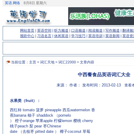
英语.网络
8月8日 星期六
网站首页
|
英语空间
|
听力频道
|
口语频道
|
阅读频道
|
写作频道
|
翻译频
视听中心
|
习语名言
|
休闲英语
|
学习技巧
|
英语培训
|
英语新闻
|
英语资
当前位置：
主页
>
词汇天地
>
词汇22000
> 文章内容
中西餐食品英语词汇大全
来源： 作者： 发布时间：2013-02-13
查看本
水果类（fruit）：
西红柿 tomato 菠萝 pineapple 西瓜watermelon 香
蕉banana 柚子 shaddock （pomelo
） 橙子orange 苹果apple 柠檬lemon 樱桃 cherry
桃子peach 梨 pear 枣Chinese
date （去核枣 pitted date ） 椰子coconut 草莓