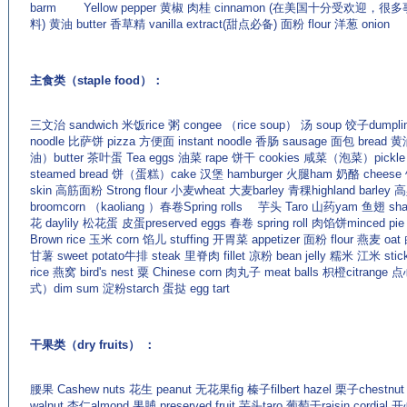
barm Yellow pepper 黄椒 肉桂 cinnamon (在美国十分受欢迎，
料) 黄油 butter 香草精 vanilla extract(甜点必备) 面粉 flour 洋葱 onion
主食类（staple food）：
三文治 sandwich 米饭rice 粥 congee （rice soup） 汤 soup 饺子dumpl
noodle 比萨饼 pizza 方便面 instant noodle 香肠 sausage 面包 bread
油）butter 茶叶蛋 Tea eggs 油菜 rape 饼干 cookies 咸菜（泡菜）pickl
steamed bread 饼（蛋糕）cake 汉堡 hamburger 火腿ham 奶酪 cheese
skin 高筋面粉 Strong flour 小麦wheat 大麦barley 青稞highland barley 
broomcorn （kaoliang ）春卷Spring rolls 芋头 Taro 山药yam 鱼翅 shar
花 daylily 松花蛋 皮蛋preserved eggs 春卷 spring roll 肉馅饼minced pi
Brown rice 玉米 corn 馅儿 stuffing 开胃菜 appetizer 面粉 flour 燕麦 oa
甘薯 sweet potato牛排 steak 里脊肉 fillet 凉粉 bean jelly 糯米 江米 stic
rice 燕窝 bird's nest 粟 Chinese corn 肉丸子 meat balls 枳橙citrang
式）dim sum 淀粉starch 蛋挞 egg tart
干果类（dry fruits） ：
腰果 Cashew nuts 花生 peanut 无花果fig 榛子filbert hazel 栗子chestnu
walnut 杏仁almond 果脯 preserved fruit 芋头taro 葡萄干raisin cordial