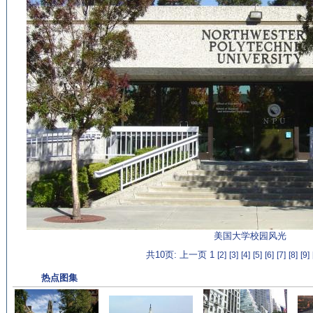
美国大学校园风光
共10页: 上一页 1
[2]
[3]
[4]
[5]
[6]
[7]
[8]
[9]
热点图集