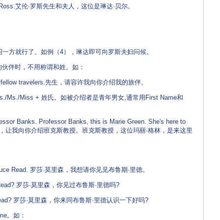
rs. Alan Ross.艾伦·罗斯先生和夫人，这位是琳达·贝尔。
绍一方就行了。如例（4），琳达即可向罗斯夫妇问候。
伙伴时，不用称谓和姓。如：
 to my fellow travelers.先生，请容许我向你介绍我的旅伴。
Mrs./Ms./Miss + 姓氏。如被介绍者是青年男女,通常用First Name和
ssor Banks. Professor Banks, this is Marie Green. She's here to
in Law.玛丽·格林，让我向你介绍班克斯教授。班克斯教授，这位玛丽·格林，是来这里
。
 meet Bruce Read. 罗莎·莫里森，我想请你见见布鲁期·里德。
Bruce Read? 罗莎·莫里森，你见过布鲁斯·里德吗?
Bruce Read? 罗莎·莫里森，你来同布鲁斯·里德认识一下好吗?
ame。如：