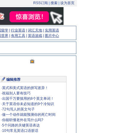
RSS订阅
|
搜索
|
设为首页
国留学
|
行业英语
|
词汇天地
|
实用英语
眼世界
|
有用工具
|
英语游戏
|
图片中心
编辑推荐
·
英式和美式英语的拼写差异！
·
祝福别人要有技巧
·
出国千万要慎用的8个英文单词！
·
关于英语你未必知道的9个冷知识
·
72句骂人的英文句子
·
做一个动作就能预测你的死亡时间
·
你能听懂老外在骂什么吗?
·
5个问路的关键英语表达
·
10句常见英语口语脏话