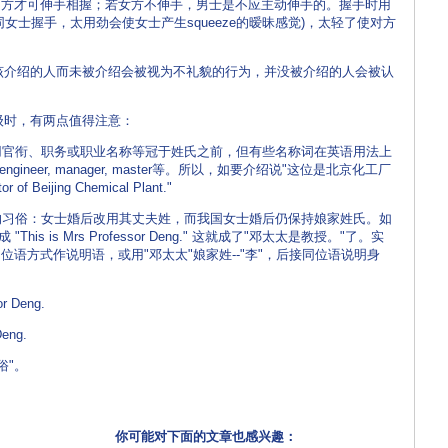
男方才可伸手相握；若女方不伸手，男士是不应主动伸手的。握手时用
女士握手，太用劲会使女士产生squeeze的暧昧感觉)，太轻了使对方
介绍的人而未被介绍会被视为不礼貌的行为，并没被介绍的人会被认
时，有两点值得注意：
用官衔、职务或职业名称等冠于姓氏之前，但有些名称词在英语用法上
r, engineer, manager, master等。所以，如要介绍说"这位是北京化工厂
 of Beijing Chemical Plant."
的习俗：女士婚后改用其丈夫姓，而我国女士婚后仍保持娘家姓氏。如
s is Mrs Professor Deng." 这就成了"邓太太是教授。"了。实
语方式作说明语，或用"邓太太"娘家姓--"李"，后接同位语说明身
or Deng.
Deng.
俗"。
你可能对下面的文章也感兴趣：