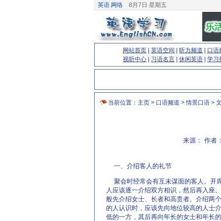
英语.网络
8月7日 星期五
网站首页
|
英语空间
|
听力频道
|
口语
视听中心
|
习语名言
|
休闲英语
|
学习
当前位置：
主页
>
口语频道
>
情景口语
> 
来源： 作者：
一、介绍客人的礼节
聚会时经常会有互未谋面的客人。开
人应该逐一介绍双方相识，然后再入座
般先介绍女士、长者和高贵者。介绍两
的人认识时，应该先向地位较高的人士
低的一方，其后再向年长的女士和年长