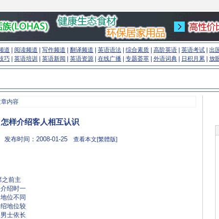
频道
|
阅读频道
|
写作频道
|
翻译频道
|
英语语法
|
综合素质
|
高阶英语
|
英语考试
|
出
技巧
|
英语培训
|
英语新闻
|
英语资源
|
在线广播
|
专题荟萃
|
外语词典
|
日积月累
|
放
文章内容
怎样介绍客人相互认识
 发布时间：2008-01-25
查看本文[繁體版]
席之前主
。介绍时一
个地位不同
介绍地位较
的男士依长