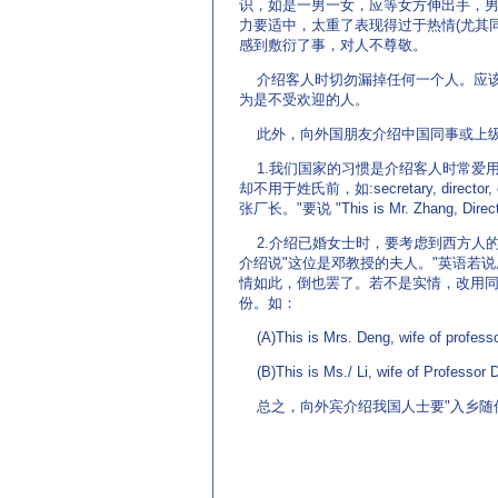
识，如是一男一女，应等女方伸出手，
力要适中，太重了表现得过于热情(尤其同
感到敷衍了事，对人不尊敬。
介绍客人时切勿漏掉任何一个人。应该
为是不受欢迎的人。
此外，向外国朋友介绍中国同事或上级
1.我们国家的习惯是介绍客人时常爱
却不用于姓氏前，如:secretary, directo
张厂长。"要说 "This is Mr. Zhang, Director
2.介绍已婚女士时，要考虑到西方人
介绍说"这位是邓教授的夫人。"英语若说成 "Thi
情如此，倒也罢了。若不是实情，改用同位
份。如：
(A)This is Mrs. Deng, wife of profess
(B)This is Ms./ Li, wife of Professor 
总之，向外宾介绍我国人士要"入乡随