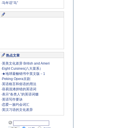
·
马年话“马”
热点文章
·
英美文化差异 British and Ameri
·
Eight Cuisines(八大菜系）
·
★地球最畅销书中英文版－1
·
Peking Opera京剧
·
英语格言和俗语的用法
·
容易混淆拼错的英语词
·
表示“各类人”的英语词缀
·
英语写作要诀
·
恋爱一族约会词汇
·
英汉习语的文化差异