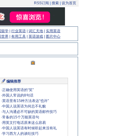
RSS订阅
|
搜索
|
设为首页
国留学
|
行业英语
|
词汇天地
|
实用英语
眼世界
|
有用工具
|
英语游戏
|
图片中心
编辑推荐
·
正确使用英语的“笑”
·
外国人常说的8句话
·
英语里有15种方法表达“也许”
·
中国人说英语为何总不礼貌
·
与人沟通必不可缺的英语邮件技巧
·
常备的15个万能英语句
·
用英文打电话原来这么容易
·
中国人说英语有时候听起来没有礼
·
学习西方人的谈吐技巧