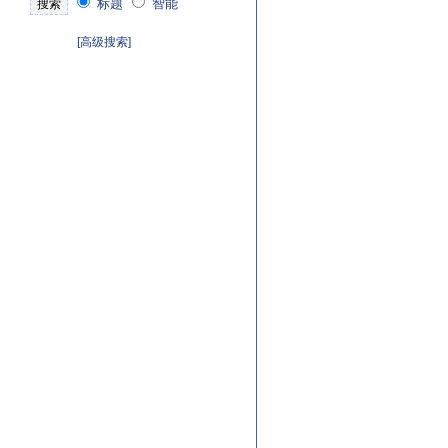
标题
智能
[高级搜索]