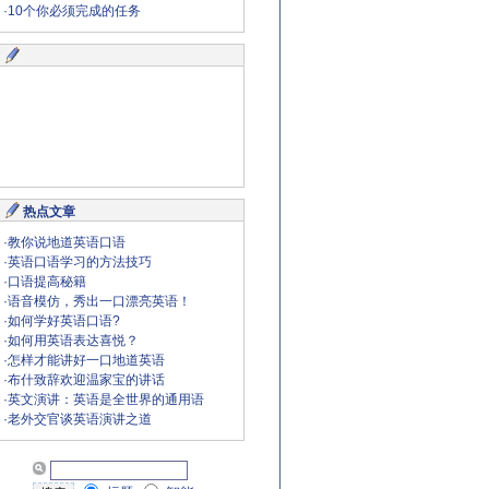
·
10个你必须完成的任务
热点文章
·
教你说地道英语口语
·
英语口语学习的方法技巧
·
口语提高秘籍
·
语音模仿，秀出一口漂亮英语！
·
如何学好英语口语?
·
如何用英语表达喜悦？
·
怎样才能讲好一口地道英语
·
布什致辞欢迎温家宝的讲话
·
英文演讲：英语是全世界的通用语
·
老外交官谈英语演讲之道