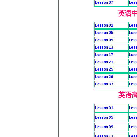
Lesson 37
Les
英语
Lesson 01
Les
Lesson 05
Les
Lesson 09
Les
Lesson 13
Les
Lesson 17
Les
Lesson 21
Les
Lesson 25
Les
Lesson 29
Les
Lesson 33
Les
英语
Lesson 01
Les
Lesson 05
Les
Lesson 09
Les
Lesson 13
Les