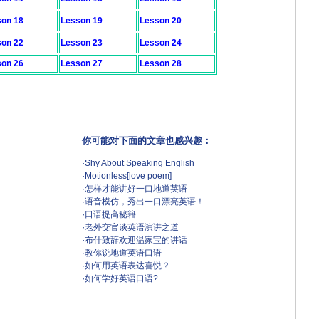
son 18
Lesson 19
Lesson 20
son 22
Lesson 23
Lesson 24
son 26
Lesson 27
Lesson 28
你可能对下面的文章也感兴趣：
·
Shy About Speaking English
·
Motionless[love poem]
·
怎样才能讲好一口地道英语
·
语音模仿，秀出一口漂亮英语！
·
口语提高秘籍
·
老外交官谈英语演讲之道
·
布什致辞欢迎温家宝的讲话
·
教你说地道英语口语
·
如何用英语表达喜悦？
·
如何学好英语口语?