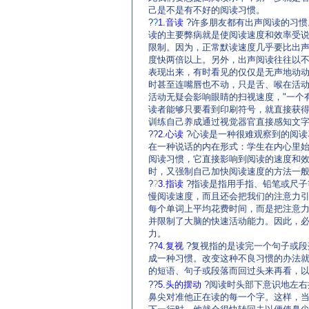
己是不是有不好的阅读习惯。
?
?
1.音读
?许多朋友都有出声阅读的习惯
读的主要弊病就是使阅读速度和效率受
限制。因为，正常默读速度几乎要比出
度快两倍以上。另外，出声阅读往往以
表现出来，有时看见的仅仅是无声地动
时甚至连嘴唇也不动，只是舌、喉在活
活动无疑会影响眼睛的扫视速度，"一个
读者能够只要看到印刷符号，就直接获得
训练自己养成通过视觉器官直接感知文
??
2.心读
?心读是一种很难观察到的阅
在一种说话的内在形式：学生在内心里
阅读习惯，它直接影响到阅读的速度和
时，又强制自己加快阅读速度的方法一
?
?
3.指读
?指读是指用手指、铅笔或尺
慢阅读速度，而且还会把我们的注意力
每个单词上平均花费时间，而是把注意
并限制了大脑的快速活动能力。因此，
力。
??
4.复视
?复视指的是读完一个句子或段
成一种习惯。改变这种不良习惯的办法
的短语、句子或段落而回过头来再看，
??
5.头的摆动
?阅读时头部下意识地左右
鼻尖对准他正在读的每一个字。这样，