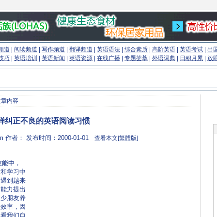
频道
|
阅读频道
|
写作频道
|
翻译频道
|
英语语法
|
综合素质
|
高阶英语
|
英语考试
|
出
技巧
|
英语培训
|
英语新闻
|
英语资源
|
在线广播
|
专题荟萃
|
外语词典
|
日积月累
|
放
文章内容
样纠正不良的英语阅读习惯
com 作者： 发布时间：2000-01-01
查看本文[繁體版]
能中，
作和学习中
中遇到越来
读能力提出
不少朋友养
的效率，因
看看我们自