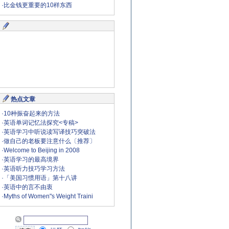
·
比金钱更重要的10样东西
热点文章
·
10种振奋起来的方法
·
英语单词记忆法探究<专稿>
·
英语学习中听说读写译技巧突破法
·
做自己的老板要注意什么〔推荐〕
·
Welcome to Beijing in 2008
·
英语学习的最高境界
·
英语听力技巧学习方法
·
「美国习惯用语」第十八讲
·
英语中的言不由衷
·
Myths of Women"s Weight Traini