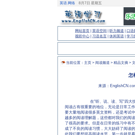
英语.网络
8月7日 星期五
网站首页
|
英语空间
|
听力频道
|
口语
视听中心
|
习语名言
|
休闲英语
|
学习
当前位置：
主页
>
阅读频道
>
精品文摘
> 
怎
来源：EnglishCN.
在"听、说、读、写"四大技
阅读占有很重要的地位，无论是日常工
要大量地阅读很多英文资料，还是考试
越多的阅读理解题，这些都对我们的阅
了很高的要求。但是在日常的练习中有
成了不良的阅读习惯，大大妨碍了阅读
此我们要想提高阅读水平，第一步就是