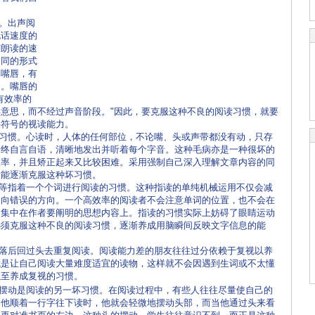
。出声阅
说话速度的
声朗读的速
不同的形式
动嘴唇，有
动。嘴唇的
有效率的
意思，而不经过声音阶段。"因此，要克服这种不良的阅读习惯，就要
字符号的视读能力。
读习惯。心读时，人体的任何部位，不论嘴、头或声带都没有动，只存
始终自言自语，清晰地发出并听着每个字音。这种毛病亦是一种很坏的
效率，并且矫正起来又比较困难。采用强制自己深入理解文章内容的同
般能逐渐克服这种坏习惯。
子等指着一个个词进行阅读的习惯。这种指读的单纯机械运用不仅会减
引向错误的方向。一个高效率的阅读者不会注意单词的位置，也不会在
力集中在作者要阐明的思想内容上。指读的习惯实际上妨碍了眼睛运动
必须克服这种不良的阅读习惯，逐渐养成用脑瞬间反映文字信息的能
落后回过头去重复阅读。阅读能力差的朋友往往过分依赖于复视以养
就是让自己阅读大量难度适宜的读物，这样就不会因遇到生词或不太懂
以至养成复视的习惯。
(来源：英语博客 http://space.englishcn.com)
摆动是阅读的另一坏习惯。在阅读过程中，有些人往往尽量使自己的
当他顺着一行字往下读时，他就会轻微地摆动头部，而当他通过头来看