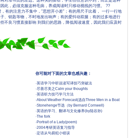
尖再对准书页的左边。这种头的摆动，学生往往意识不到，而正是这种
因此，必须克服这种毛病，养成阅读时只移动视线的习惯。 ??
注意力不集中，"思想开小差"；有的用尺子比着， 一行一行地
尺子、钥匙等物，不时地发出响声；有的爱抖动双腿；有的过多地进行
些不良习惯直接影响 到我们的思路，降低阅读速度，因此我们应及时
你可能对下面的文章也感兴趣：
·
英语学习中听说读写译技巧突破法
·
尽善尽美之Calm your thoughts
·
英语听力技巧学习方法
·
About Weather Forecast(选自Three Men in a Boat
·
Stonehenge节选（by Bernard Cornwell)
·
英语的学习、翻译与文化修养(by陆谷孙)
·
The fork
·
Portrait of a Lady(poem)
·
2004考研英语复习指导
·
定语从句易犯小错误