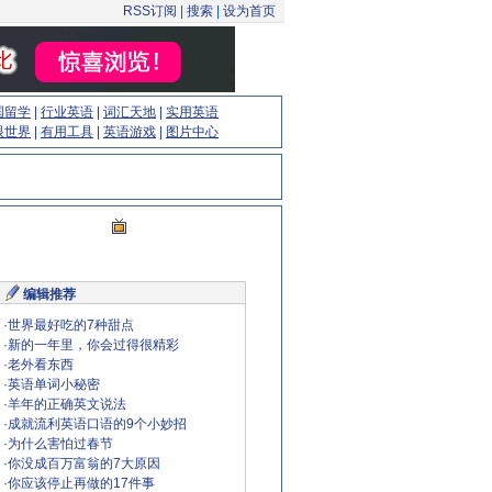
RSS订阅
|
搜索
|
设为首页
国留学
|
行业英语
|
词汇天地
|
实用英语
眼世界
|
有用工具
|
英语游戏
|
图片中心
编辑推荐
·
世界最好吃的7种甜点
·
新的一年里，你会过得很精彩
·
老外看东西
·
英语单词小秘密
·
羊年的正确英文说法
·
成就流利英语口语的9个小妙招
·
为什么害怕过春节
·
你没成百万富翁的7大原因
·
你应该停止再做的17件事