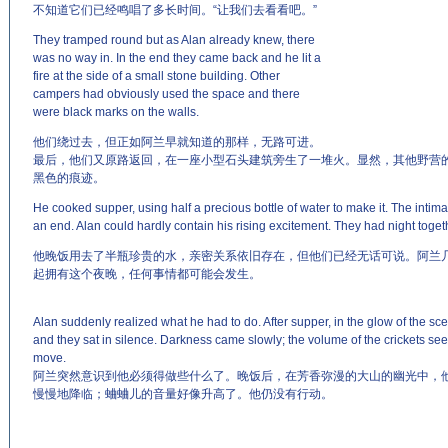
不知道它们已经鸣唱了多长时间。“让我们去看看吧。”
They tramped round but as Alan already knew, there
was no way in. In the end they came back and he lit a
fire at the side of a small stone building. Other
campers had obviously used the space and there
were black marks on the walls.
他们绕过去，但正如阿兰早就知道的那样，无路可进。
最后，他们又原路返回，在一座小型石头建筑旁生了一堆火。显然，其他野营
黑色的痕迹。
He cooked supper, using half a precious bottle of water to make it. The intimac
an end. Alan could hardly contain his rising excitement. They had night toge
他晚饭用去了半瓶珍贵的水，亲密关系依旧存在，但他们已经无话可说。阿兰
起拥有这个夜晚，任何事情都可能会发生。
Alan suddenly realized what he had to do. After supper, in the glow of the sc
and they sat in silence. Darkness came slowly; the volume of the crickets se
move.
阿兰突然意识到他必须得做些什么了。晚饭后，在芳香弥漫的大山的幽光中，
慢慢地降临；蛐蛐儿的音量好像升高了。他仍没有行动。