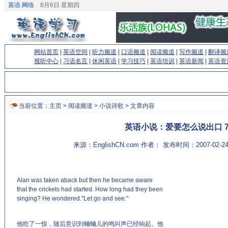
英语.网络
8月6日 星期四
网站首页
|
英语空间
|
听力频道
|
口语频道
|
阅读频道
|
写作频道
|
翻译频
视听中心
|
习语名言
|
休闲英语
|
学习技巧
|
英语培训
|
英语新闻
|
英语资
当前位置：
主页
>
阅读频道
>
小说诗歌
> 文章内容
英语小说：爱要怎么说出口 
来源：EnglishCN.com 作者： 发布时间：2007-02-
Alan was taken aback but then he became aware
that the crickets had started. How long had they been
singing? He wondered."Let go and see."
(来源：英语杂志
http://www.EnglishCN.com)
他吃了一惊，随后意识到蛐蛐儿的鸣叫声已经响起。他