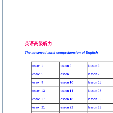
英语高级听力
The advanced aural comprehension of English
(来源：英语杂志 http://www.Engl
lesson 1
lesson 2
lesson 3
lesson 5
lesson 6
lesson 7
lesson 9
lesson 10
lesson 11
lesson 13
lesson 14
lesson 15
lesson 17
lesson 18
lesson 19
lesson 21
lesson 22
lesson 23