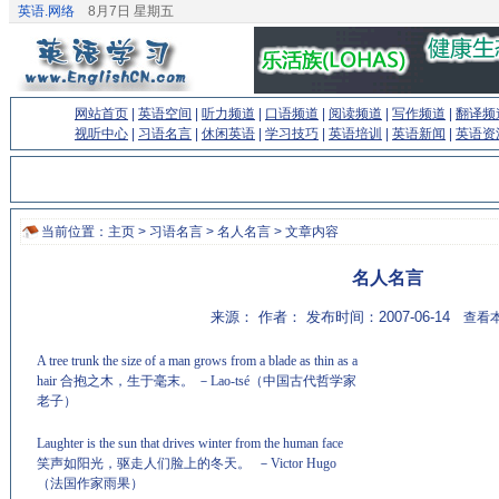
英语.网络
8月7日 星期五
网站首页
|
英语空间
|
听力频道
|
口语频道
|
阅读频道
|
写作频道
|
翻译频
视听中心
|
习语名言
|
休闲英语
|
学习技巧
|
英语培训
|
英语新闻
|
英语资
当前位置：
主页
>
习语名言
>
名人名言
> 文章内容
名人名言
来源： 作者： 发布时间：2007-06-14
查看本
A tree trunk the size of a man grows from a blade as thin as a
hair
合抱之木，生于毫末。
－
Lao-tsé（中国古代哲学家
老子）
(来源：英语学习门户 http://www.EnglishCN.com)
Laughter is the sun that drives winter from the human face
笑声如阳光，驱走人们脸上的冬天。
－Victor Hugo
（法国作家雨果）