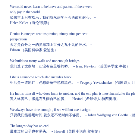
We could never learn to be brave and patient, if there were
only joy in the world
如果世上只有欢乐，我们就永远学不会勇敢和耐心。
－
Helen Keller（海伦?凯勒）
Genius is one per cent inspiration, ninety-nine per cent
perspiration
天才是百分之一的灵感加上百分之九十九的汗水。
－
Edison （美国科学家 爱迪生）
We build too many walls and not enough bridges
我们造了太多墙，却没有造足够的桥。
－
Isaac Newton （英国科学家 牛顿）
Life is a rainbow which also includes black
生活是一道彩虹，色彩斑斓中也有黑色。
－
Yevgeny Yevtushenko （俄国诗
He harms himself who does harm to another, and the evil plan is most harmful to the pl
害人终害己，搬起石头砸自己的脚。
－
Hesiod（希腊诗人 赫西奥德）
We always have time enough , if we will but use it aright
只要我们能善用时间
,就永远不愁时间不够用。
－
Johan Wolfgang von Goe
The longest day has an end
最难过的日子也有尽头。
－
Howell（美国小说家 贺韦尔）