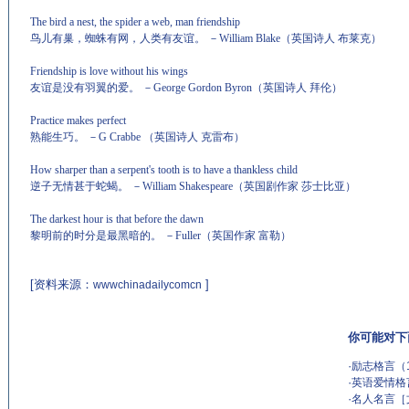
The bird a nest, the spider a web, man friendship
鸟儿有巢，蜘蛛有网，人类有友谊。
－
William Blake（英国诗人 布莱克）
Friendship is love without his wings
友谊是没有羽翼的爱。
－
George Gordon Byron（英国诗人 拜伦）
Practice makes perfect
熟能生巧。
－
G Crabbe （英国诗人 克雷布）
How sharper than a serpent's tooth is to have a thankless child
逆子无情甚于蛇蝎。
－
William Shakespeare（英国剧作家 莎士比亚）
The darkest hour is that before the dawn
黎明前的时分是最黑暗的。
－
Fuller（英国作家 富勒）
[资料来源：
]
wwwchinadailycomcn
你可能对下
·
励志格言（
·
英语爱情格
·
名人名言［