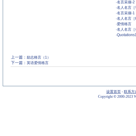
·
名言采撷-2
·
名人名言［
·
名言采撷-1
·
名人名言［
·
爱情格言
·
名人名言［
·
Quotations
上一篇：
励志格言（1）
下一篇：
英语爱情格言
设置首页
-
联系方
Copyright
©
2000-2023 W