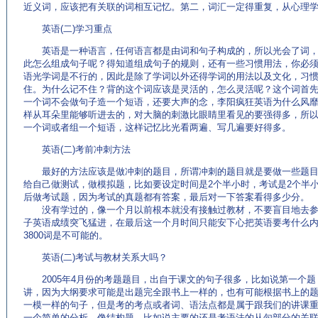
近义词，应该把有关联的词相互记忆。第二，词汇一定得重复，从心理
英语(二)学习重点
英语是一种语言，任何语言都是由词和句子构成的，所以光会了词，
此怎么组成句子呢？得知道组成句子的规则，还有一些习惯用法，你必
语光学词是不行的，因此是除了学词以外还得学词的用法以及文化，习
住。为什么记不住？背的这个词应该是灵活的，怎么灵活呢？这个词首
一个词不会做句子造一个短语，还要大声的念，李阳疯狂英语为什么风
样从耳朵里能够听进去的，对大脑的刺激比眼睛里看见的要强得多，所
一个词或者组一个短语，这样记忆比光看两遍、写几遍要好得多。
英语(二)考前冲刺方法
最好的方法应该是做冲刺的题目，所谓冲刺的题目就是要做一些题目
给自己做测试，做模拟题，比如要设定时间是2个半小时，考试是2个半
后做考试题，因为考试的真题都有答案，最后对一下答案看得多少分。
没有学过的，像一个月以前根本就没有接触过教材，不要盲目地去参
子英语成绩突飞猛进，在最后这一个月时间只能安下心把英语要考什么
3800词是不可能的。
英语(二)考试与教材关系大吗？
2005年4月份的考题题目，出自于课文的句子很多，比如说第一个题
讲，因为大纲要求可能是出题完全跟书上一样的，也有可能根据书上的
一模一样的句子，但是考的考点或者词、语法点都是属于跟我们的讲课重点
一个简单的分析，像结构题，比如说主要的还是考语法的从句部分的关联