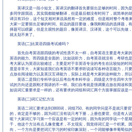
英译汉是一段小短文，英译汉的翻译首先要留出足够的时间，因为是
多同学跟我说，其实我都能够翻译，但是最后都没有时间了，就简单的
译汉有15分，这个短文相对来说虽然有一定的难度，但是相对整个考卷
大家一定要留出足够的时间。前边的题目要做，像我刚刚说的选择题，
择题可以瞎蒙，但是主观性的题目，像英译汉、汉译英，这个可以先做
就太划不来了。
英语(二)比英语四级考试难吗？
首先自考英语跟四级的考试性质不太一样，自考英语主要是考大家的
英语的能力。而四级是全面的，比如说听力，自考英语就没有，考研也
考大家认为英语比较难过，主要是对于非英语专业的考生在比较短的时
度是非常大，大家知道我们自考英语不要求听说读写各种语言能力，只
点放在阅读能力以及英汉互译能力，实际上就是考大家的这种能力，所
英语二是我们专科毕业以后考自考本科毕业，四级是大学生四年大学
试的方向还是跟刚才我讲的不一样。我们自考就是强调重点放在阅读和
如说词汇量要求是一样的，还有要求的词组和词汇两个方面掌握应该是
英语(二)词汇记忆方法
英语二词汇要求达到3800词，词组750。有的同学问是不是就只要
的，肯定是不够的，因为词汇没有说只考下册，上册也要背。但是有人
呢？大家词汇学习第一个应该是有一定的时间，因为有的同学说一个星
千，他这个方法有点儿像变魔术，不太现实，我觉得词汇是一个积累。
向，一个方向是要把词汇学习的时候印象深刻，一个词能够像串葡萄似