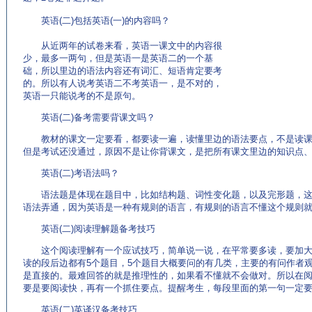
英语(二)包括英语(一)的内容吗？
从近两年的试卷来看，英语一课文中的内容很
少，最多一两句，但是英语一是英语二的一个基
础，所以里边的语法内容还有词汇、短语肯定要考
的。所以有人说考英语二不考英语一，是不对的，
英语一只能说考的不是原句。
英语(二)备考需要背课文吗？
教材的课文一定要看，都要读一遍，读懂里边的语法要点，不是读课
但是考试还没通过，原因不是让你背课文，是把所有课文里边的知识点
英语(二)考语法吗？
语法题是体现在题目中，比如结构题、词性变化题，以及完形题，这
语法弄通，因为英语是一种有规则的语言，有规则的语言不懂这个规则
英语(二)阅读理解题备考技巧
这个阅读理解有一个应试技巧，简单说一说，在平常要多读，要加大
读的段后边都有5个题目，5个题目大概要问的有几类，主要的有问作者
是直接的。最难回答的就是推理性的，如果看不懂就不会做对。所以在阅
要是要阅读快，再有一个抓住要点。提醒考生，每段里面的第一句一定
英语(二)英译汉备考技巧