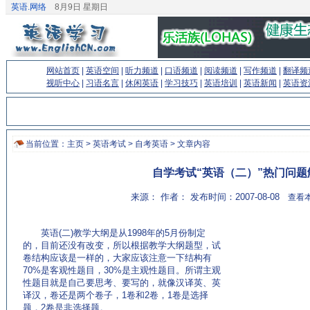
英语.网络
8月9日 星期日
网站首页
|
英语空间
|
听力频道
|
口语频道
|
阅读频道
|
写作频道
|
翻译频
视听中心
|
习语名言
|
休闲英语
|
学习技巧
|
英语培训
|
英语新闻
|
英语资
当前位置：
主页
>
英语考试
>
自考英语
> 文章内容
自学考试“英语（二）”热门问题
来源： 作者： 发布时间：2007-08-08
查看本
英语(二)教学大纲是从1998年的5月份制定
的，目前还没有改变，所以根据教学大纲题型，试
卷结构应该是一样的，大家应该注意一下结构有
70%是客观性题目，30%是主观性题目。所谓主观
性题目就是自己要思考、要写的，就像汉译英、英
译汉，卷还是两个卷子，1卷和2卷，1卷是选择
题，2卷是非选择题。
(来源：老牌的英语学习网站 http://www.EnglishCN.com)