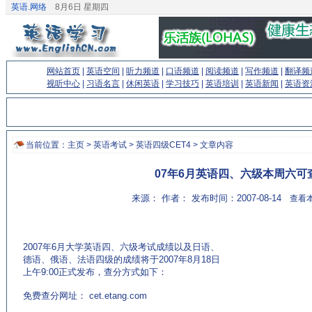
英语.网络
8月6日 星期四
网站首页
|
英语空间
|
听力频道
|
口语频道
|
阅读频道
|
写作频道
|
翻译频
视听中心
|
习语名言
|
休闲英语
|
学习技巧
|
英语培训
|
英语新闻
|
英语资
当前位置：
主页
>
英语考试
>
英语四级CET4
> 文章内容
07年6月英语四、六级本周六可
来源： 作者： 发布时间：2007-08-14
查看本
2007年6月大学英语四、六级考试成绩以及日语、
德语、俄语、法语四级的成绩将于2007年8月18日
上午9:00正式发布，查分方式如下：
(来源：英语杂志 http://www.EnglishCN.com)
免费查分网址： cet.etang.com