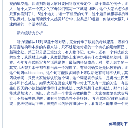
观的填空题。四道判断题大家只要回到原文去定位，举个简单的例子，
人，这个人第一个英文的字母我们缩写一下就是L和B，这个人怎么怎么
只要你看到了L、B这个地方，读一下相应的句子，这个题目就很容易判
可以做对。快速阅读我个人感觉15分钟，总共是10道题，你做对大概7
速阅读的一个基本情况。
新六级听力分析
听力理解从11到18题十段对话，完全传承了以前的考试思路，没有
从语言结构和本身的内容来讲，只不过是短对话的一个有机的延续而已
新颖之处。第三部分是三篇短文，有人物传记、社科，还有一个科技的
的短文，从题材上来讲，从做题思路上来讲也没有什么太明显的差别。
难。今年复合式听写考的话题是关于最新的科研成果，对于婴儿智力的
其实几天智力水平都在相当高一个程度了。有些词确实还是比较难的，比
这个词叫subtraction。这个词可能很多同学上来以后还有可能不认
四级单词，只要大家能够认识这个词，这个词是表示减法，是讲出生四天
空格和什么减法。如果大家在复合式填写中对上下文有一定的关注，有
生出四天的小孩就能够懂得什么和减法，大家想想什么和减法，那个什
能就是加法了。所以，这也是一个非常有效的推导，大家在做复合式听
行，不然光整体理解，很有可能效果并不是很好。 复合式听写难在后面
能，把关键词写下来，按照自己的语言组织一下，看看能不能串成一个
你可能对下