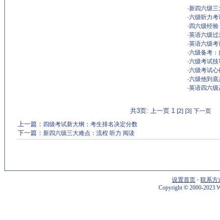
·
新四六级三
·
六级听力考
·
四六级经验
·
英语六级过
·
英语六级考
·
六级备考：
·
六级考试技
·
六级考试心
·
六级他到底
·
英语四六级
共3页: 上一页 1
[2]
[3]
下一页
上一篇：
四级考试新大纲：考生排名决定分数
下一篇：
新四六级三大难点：流程 听力 阅读
设置首页
-
联系方
Copyright
©
2000-2023 W