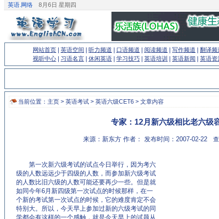
英语.网络
8月6日 星期四
网站首页
|
英语空间
|
听力频道
|
口语频道
|
阅读频道
|
写作频道
|
翻译频
视听中心
|
习语名言
|
休闲英语
|
学习技巧
|
英语培训
|
英语新闻
|
英语资
当前位置：
主页
>
英语考试
>
英语六级CET6
> 文章内容
专家：12月新六级相比老六级
来源：新东方 作者： 发布时间：2007-02-22
查
第一次新六级考试的试点今日举行，因为考六
级的人数远远少于四级的人数，而参加新六级考试
的人数比旧六级的人数可能还要再少一些。但是就
如同今年6月新四级第一次试点的时候那样，在一
个新的考试第一次试点的时候，它的难度肯定不会
特别大。所以，今天早上参加过新的六级考试的同
学都会有这样的一个感触，就是今天早上的试题从