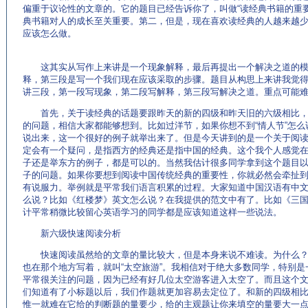
偏重于议论性的文章的。它的题目已经告诉你了，叫做“读经典书籍的重
典书籍对人的成长至关重要。第二，但是，现在喜欢读经典的人越来越
应该怎么做。
这其实从写作上来讲是一个现象解释，最后再提出一个解决之道的模
释，第三段是写一个我们现在应该采取的步骤。题目从构思上来讲我觉
讲三段，第一段写现象，第二段写解释，第三段写解决之道。重点可能
首先，关于读经典的话题要跟昨天的新的四级和昨天旧的六级相比，
的问题，相信大家都能够想到。比如过洋节，如果你想不到“情人节”怎
说出来，这一个很好的例子就举出来了。但是今天讲到的是一个关于阅
定会有一个疑问，是指西方的经典还是指中国的经典。这个我个人感觉
子还是举东方的例子，都是可以的。当然我估计很多同学拿到这个题目
子的问题。如果你要想到阅读中国传统经典的重要性，你就必然会牵扯
有说服力。举例就是平常我们语言积累的过程。大家知道中国汉语有中
么说？比如《红楼梦》英文怎么说？在我提供的范文中有了。比如《三
计平常稍微比较留心英语学习的同学都是应该知道这样一些说法。
新六级快速阅读分析
快速阅读虽然给的文章的量比较大，但是本身来说不难读。为什么？
也在那个地方写着，就叫“太空旅游”。我相信对于绝大多数同学，特别
平常很关注的问题，因为已经有好几位太空游客进入太空了。而且这个
们知道有了小标题以后，我们作题就更加容易去定位了。和新的四级相
惟一就难在它给的判断题的量要少，给的主观题让你来填空的量要大一