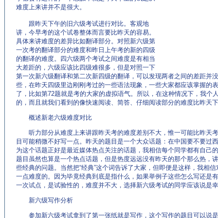
难度上来讲并不是很大。
(来源：英语学习门户 http://www.EnglishCN.com)
跟昨天下午的旧六级考试进行对比。客观地
讲，今早考的这个试卷整体而言要比昨天的容易。
具体来讲难度的差异比如翻译部分。对照新六级第
一次考的翻译部分的难度和昨日上午考的新的四级
的翻译的难度。四六级两个考试之间难度是有相当
大差距的，六级应该比四级难很多，但是对照一下
第一次新六级翻译和第二次新四级的翻译，可以发现两者之间的差距并
些，在昨天四级里边刚刚考过的一些语法现象，一些大家都应该掌握的
了，比如第72题就是考的大家的虚拟语气。所以，在这种情况下，我个
的，而且就我们看到的像快速阅读、简答、仔细阅读部分的难度比昨天
概述新老六级难度对比
听力部分从难度上来讲跟昨天考的难度差别不大，惟一可能比昨天考
目可能稍微不好写一点。昨天的题目是一个大众话题：在中国要不要过
为这个话题正好是最近媒体热点关注的话题，我相信每个同学都有自己
题目虽然也算是一个热点话题，但是热度远远没有昨天的那个那么热，
些经典的问题。当然把“经典”这个词告诉了大家，但即便是这样，我相
一点难度的。因为毕竟经典到底是指什么，如果举例子这些怎么写还是
一次试点，是试验性的，难度并不大，选择新六级考试的同学应该说是
新六级写作分析
参加新六级考试拿到了第一张纸就是写作，这个写作的题目可以说是