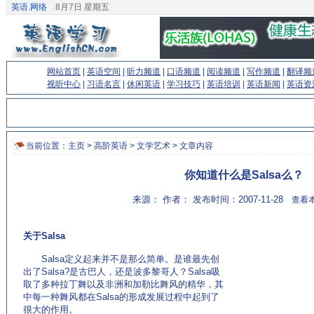
英语.网络
8月7日 星期五
网站首页
|
英语空间
|
听力频道
|
口语频道
|
阅读频道
|
写作频道
|
翻译频
视听中心
|
习语名言
|
休闲英语
|
学习技巧
|
英语培训
|
英语新闻
|
英语资
当前位置：
主页
>
高阶英语
>
文学艺术
> 文章内容
你知道什么是Salsa么？
来源： 作者： 发布时间：2007-11-28
查看本
关于Salsa
(来源：专业英语学习网站 http://www.EnglishCN.com)
Salsa定义起来并不是那么简单。是谁最先创
出了Salsa?是古巴人，还是波多黎哥人？Salsa吸
取了多种拉丁舞以及非洲和加勒比舞风的精华，其
中每一种舞风都在Salsa的形成发展过程中起到了
很大的作用。