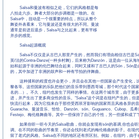
Salsa和曼波有相似之处，它们的风格都是每
八拍走六步。舞者大部分的步调都是一致的。在
Salsa中，扭动是一个很重要的特点，所以从整个
舞姿外表看来，它与曼波还是有很大的不同。曼波
通常是前进后退步，Salsa与之比起来，更有平移
并步的感觉。
Salsa起源概观
Salsa不仅仅是从古巴人那里产生的，然而我们有理由相信古巴是Sa
英/法的Contra-Danze(一种乡村舞)，后来称为Danzón，这是由
始和起源于非洲的伦巴舞结合起来，同时又揉和了古巴人的Són，Són是由一
的，其中加进了非洲的鼓声和一种有节拍的伴舞曲。
这种揉和的程度也许会更小，并且会在其他一些国家会产生变化，比
黎各等。这些国家的乐队把他们的音乐带到墨西哥城，那个时代这个国家的电影很
名的…）。不久，纽约也发生了同样的事情。在这两个城市里，由于更
进，并产生出了更多商业性的音乐。“Salsa”这个词是在纽约产生的，但是
快流行起来，因为它指来自于那些受西班牙影响的国家而且风格各异的音乐：伦
Guaracha、曼波音乐、恰恰、Danzón、són、Guguanco、Cubop、瓜希
Festejo、梅伦格舞曲等。其中一些保持了自己的个性，另一些揉和成了“Sa
如果你听一听今天的Salsa歌曲，你就会发现有són的基调,你也会听到其中
调。在不同的歌曲的节奏里，你还会找到老式的梅伦格曲的影子。在现
留了老式的风格。Salsa在不同的地区还有所区别。例如，在纽约，由