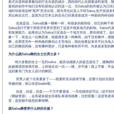
新式乐器和效果极佳的打击乐器的成分，因此纽约人在跳曼波时发现，
最初的创作中他们没有轻易地认识到这一点。当Salsa的创作被认为已经
场时却发现这种“尾声”并没出现，因为哥伦比亚人不听Salsa,也不按波多
所以称后古巴，是因为古巴本土的音乐已经逐渐形成另一种新的同样动
也就是说，Salsa就像一棵树一样，有很多的根和枝，但它的树干将
Salsa流行于整个西班牙世界并受到了这其中很多地方的影响。Salsa
和发展能力。如果你认为Salsa只应该在一个地方存在，那你就错了。
象一下，有这么一位舞蹈者，他最擅长某一种舞风，由于没有舞伴，便
舞，在那里另外一种风格的舞却占主导地位，因此他看起来并不比当地人
自己的舞蹈风格，没有哪种更好，只是每种都有所不同。向多姿多彩的舞蹈
为什么跳Salsa舞的女士比男士多？
绝大多数的女士一见到salsa，被其动感撩人的姿态迷住了，腰胸胯
妖娆展现得淋漓尽致。上得场去试一试——咦，并不难！跟上节奏，学
这好象专门为女人设计的舞蹈。
而男人呢？任务重多了——既要听音乐踩准节奏，还要计划好后面若
有确些难，谁让你是leader呢。
但是，但是，但是——千万不要退缩，一旦你跳得还可以（还不到准
（稀缺资源），会有诸多靓女排着队来请你跳舞，过把星瘾！这是笔者
里，是想都不敢想的事情啊。
跳Salsa舞要穿什么样的衣服？