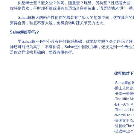
你想绅士些？淑女些？休闲、随意些？玩酷、另类些？性感惹火些…
你特别喜欢，平时却不敢或没有合适场合穿的装束，请尽情地来“秀”一番
Salsa舞极大的融合性使你的着装有了极大的想象空间，这在其它的
穿得合脚，鞋底不要太涩，免得旋转时踝关节受力太大。
Salsa舞好学吗？
学Salsa舞不必担心没有任何舞蹈基础，你能站立吗？会走路吗？好了
神还可能成为高手！不瞒你说，Salsa进中国没几年，还没见到一个专业的
乏你这样没啥基础的，整得有模有样。
你可能对下
·
Salsa舞的
·
爵士乐简史J
·
分享一些很
·
The littl
·
Bel - Am
·
The Last
·
Words To
·
美国文学流
·
道德经The 
·
英语中12